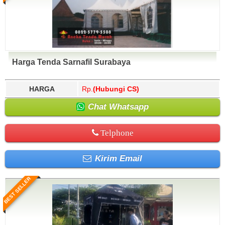
Harga Tenda Sarnafil Surabaya
HARGA
Rp.
(Hubungi CS)
Chat Whatsapp
Telphone
Kirim Email
BEST SELLER