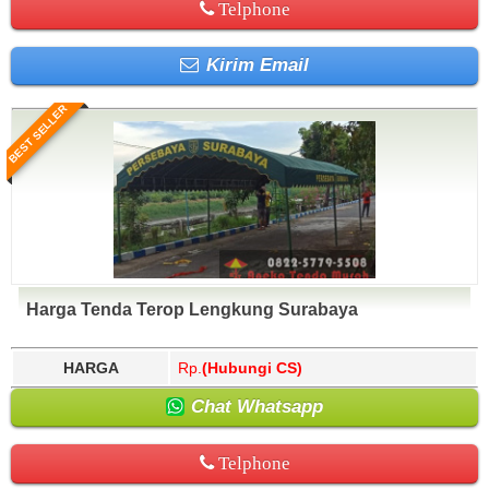
Telphone
Kirim Email
BEST SELLER
Harga Tenda Terop Lengkung Surabaya
HARGA
Rp.
(Hubungi CS)
Chat Whatsapp
Telphone