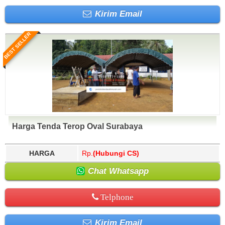
Kirim Email
BEST SELLER
Harga Tenda Terop Oval Surabaya
HARGA
Rp.
(Hubungi CS)
Chat Whatsapp
Telphone
Kirim Email