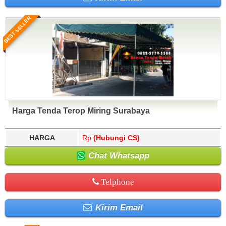
BEST SELLER
Harga Tenda Terop Miring Surabaya
HARGA
Rp.
(Hubungi CS)
Chat Whatsapp
Telphone
Kirim Email