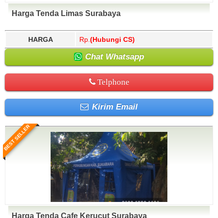
Harga Tenda Limas Surabaya
HARGA
Rp.
(Hubungi CS)
Chat Whatsapp
Telphone
Kirim Email
BEST SELLER
Harga Tenda Cafe Kerucut Surabaya