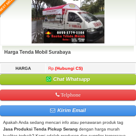
BEST SELLER
Harga Tenda Mobil Surabaya
HARGA
Rp.
(Hubungi CS)
Chat Whatsapp
Telphone
Kirim Email
Apakah Anda sedang mencari info atau penawaran produk tag
Jasa Produksi Tenda Pickup Serang
dengan harga murah
kualitas terbaik? Kami adalah produsen dan supplier terpercaya