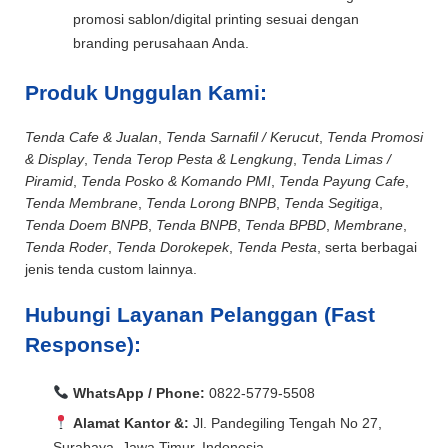
promosi sablon/digital printing sesuai dengan
branding perusahaan Anda.
Produk Unggulan Kami:
Tenda Cafe & Jualan
,
Tenda Sarnafil / Kerucut
,
Tenda Promosi
& Display
,
Tenda Terop Pesta & Lengkung
,
Tenda Limas /
Piramid
,
Tenda Posko & Komando PMI
,
Tenda Payung Cafe
,
Tenda Membrane
,
Tenda Lorong BNPB
,
Tenda Segitiga
,
Tenda Doem BNPB
,
Tenda BNPB
,
Tenda BPBD
,
Membrane
,
Tenda Roder
,
Tenda Dorokepek
,
Tenda Pesta
, serta berbagai
jenis tenda custom lainnya.
Hubungi Layanan Pelanggan (Fast
Response):
WhatsApp / Phone:
0822-5779-5508
Alamat Kantor &:
Jl. Pandegiling Tengah No 27,
Surabaya, Jawa Timur, Indonesia