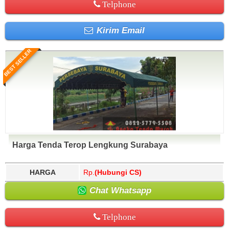
Telphone
Kirim Email
BEST SELLER
Harga Tenda Terop Lengkung Surabaya
HARGA
Rp.
(Hubungi CS)
Chat Whatsapp
Telphone