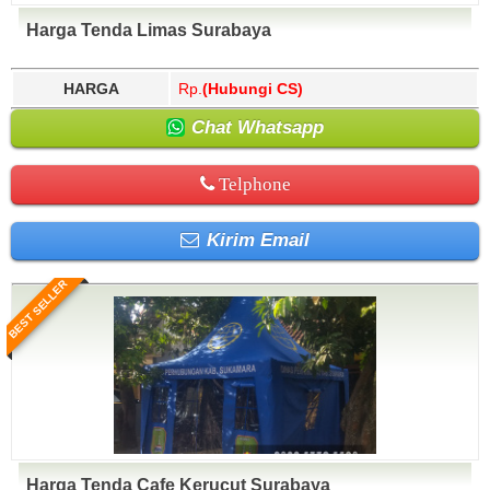
Harga Tenda Limas Surabaya
HARGA
Rp.
(Hubungi CS)
Chat Whatsapp
Telphone
Kirim Email
BEST SELLER
Harga Tenda Cafe Kerucut Surabaya