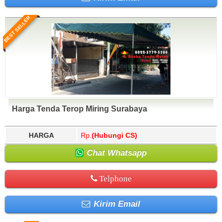
BEST SELLER
Harga Tenda Terop Miring Surabaya
HARGA
Rp.
(Hubungi CS)
Chat Whatsapp
Telphone
Kirim Email