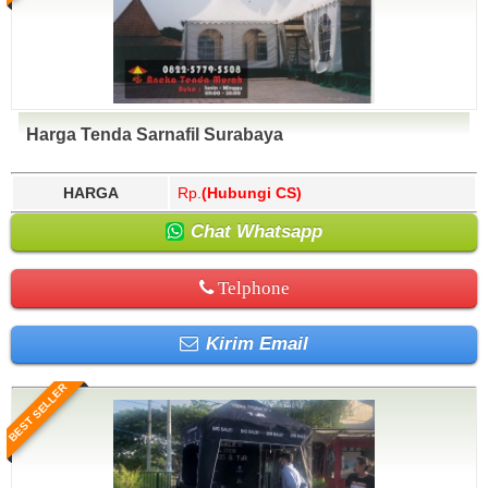
Harga Tenda Sarnafil Surabaya
HARGA
Rp.
(Hubungi CS)
Chat Whatsapp
Telphone
Kirim Email
BEST SELLER