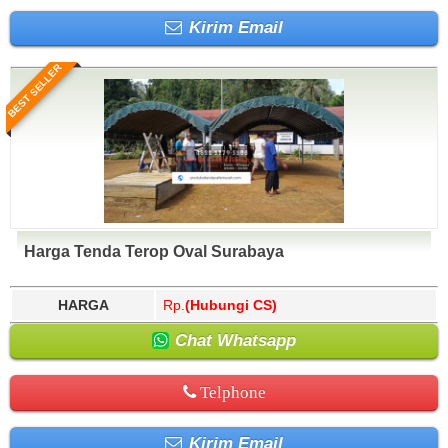
Kirim Email
BEST SELLER
Harga Tenda Terop Oval Surabaya
HARGA
Rp.
(Hubungi CS)
Chat Whatsapp
Telphone
Kirim Email