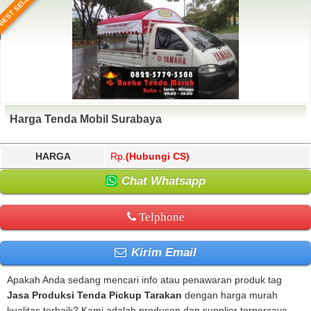
BEST SELLER
Harga Tenda Mobil Surabaya
HARGA
Rp.
(Hubungi CS)
Chat Whatsapp
Telphone
Kirim Email
Apakah Anda sedang mencari info atau penawaran produk tag
Jasa Produksi Tenda Pickup Tarakan
dengan harga murah
kualitas terbaik? Kami adalah produsen dan supplier terpercaya