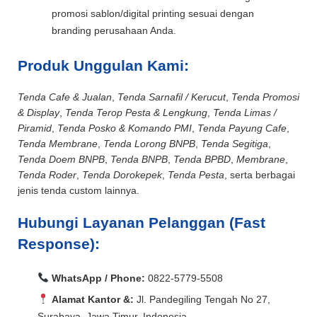
promosi sablon/digital printing sesuai dengan
branding perusahaan Anda.
Produk Unggulan Kami:
Tenda Cafe & Jualan
,
Tenda Sarnafil / Kerucut
,
Tenda Promosi
& Display
,
Tenda Terop Pesta & Lengkung
,
Tenda Limas /
Piramid
,
Tenda Posko & Komando PMI
,
Tenda Payung Cafe
,
Tenda Membrane
,
Tenda Lorong BNPB
,
Tenda Segitiga
,
Tenda Doem BNPB
,
Tenda BNPB
,
Tenda BPBD
,
Membrane
,
Tenda Roder
,
Tenda Dorokepek
,
Tenda Pesta
, serta berbagai
jenis tenda custom lainnya.
Hubungi Layanan Pelanggan (Fast
Response):
WhatsApp / Phone:
0822-5779-5508
Alamat Kantor &:
Jl. Pandegiling Tengah No 27,
Surabaya, Jawa Timur, Indonesia