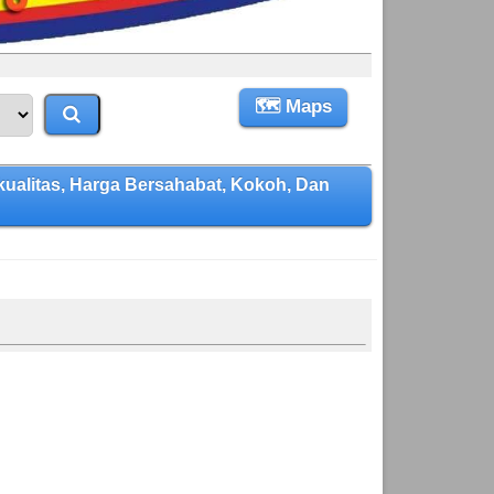
🗺 Maps
alitas, Harga Bersahabat, Kokoh, Dan