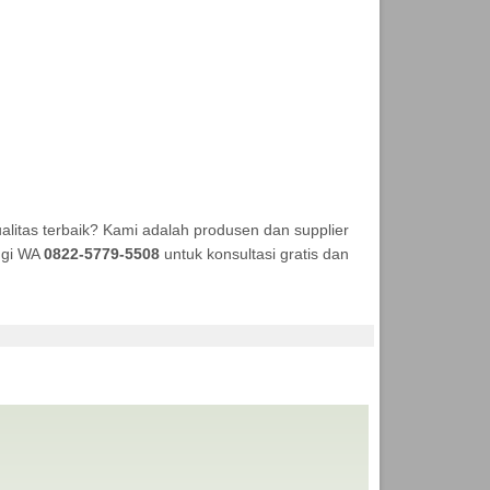
litas terbaik? Kami adalah produsen dan supplier
ungi WA
0822-5779-5508
untuk konsultasi gratis dan
NEKA TENDA MURAH