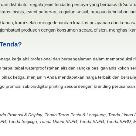
dan distributor segala jenis tenda terpercaya yang berbasis di Sura
mosi bisnis, event pameran, kegiatan sosial, maupun kebutuhan indus
20 tahun, kami selalu mengedepankan kualitas pelayanan dan kepua
jembatani produsen dengan konsumen secara efisien, menghasilkan 
 Tenda?
naga kerja ahli profesional dan berpengalaman dalam memproduksi ri
 terpal tebal waterproof (tahan air) dan rangka besi galvanis kokoh ser
 pihak ketiga, menjamin Anda mendapatkan harga terbaik dan bersain
go promosi sablon/digital printing sesuai dengan branding perusahaan
nda Promosi & Display
,
Tenda Terop Pesta & Lengkung
,
Tenda Limas /
NPB
,
Tenda Segitiga
,
Tenda Doem BNPB
,
Tenda BNPB
,
Tenda BPBD
,
M