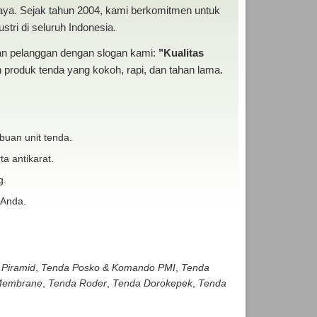
baya. Sejak tahun 2004, kami berkomitmen untuk
tri di seluruh Indonesia.
san pelanggan dengan slogan kami:
"Kualitas
produk tenda yang kokoh, rapi, dan tahan lama.
buan unit tenda.
ta antikarat.
g.
 Anda.
 Piramid
,
Tenda Posko & Komando PMI
,
Tenda
embrane
,
Tenda Roder
,
Tenda Dorokepek
,
Tenda