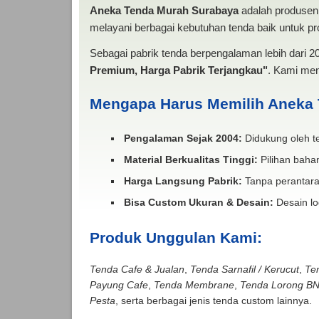
Aneka Tenda Murah Surabaya
adalah produsen 
melayani berbagai kebutuhan tenda baik untuk pro
Sebagai pabrik tenda berpengalaman lebih dari 
Premium, Harga Pabrik Terjangkau"
. Kami men
Mengapa Harus Memilih Aneka
Pengalaman Sejak 2004:
Didukung oleh te
Material Berkualitas Tinggi:
Pilihan bahan
Harga Langsung Pabrik:
Tanpa perantara
Bisa Custom Ukuran & Desain:
Desain lo
Produk Unggulan Kami:
Tenda Cafe & Jualan
,
Tenda Sarnafil / Kerucut
,
Te
Payung Cafe
,
Tenda Membrane
,
Tenda Lorong B
Pesta
, serta berbagai jenis tenda custom lainnya.