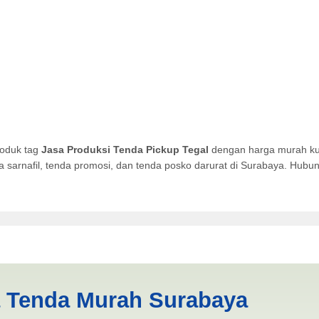
roduk tag
Jasa Produksi Tenda Pickup Tegal
dengan harga murah kua
da sarnafil, tenda promosi, dan tenda posko darurat di Surabaya. Hub
 Pickup Tegal | PRODUKSI A
a Tenda Murah Surabaya