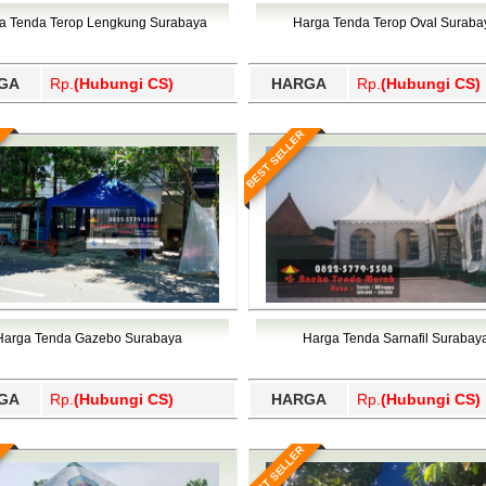
Wajo, Wakatobi, Waropen, Way Kanan, Wonogiri, Wonosobo, Y
a Tenda Terop Lengkung Surabaya
Harga Tenda Terop Oval Suraba
GA
Rp.
(Hubungi CS)
HARGA
Rp.
(Hubungi CS)
BEST SELLER
Harga Tenda Gazebo Surabaya
Harga Tenda Sarnafil Surabay
GA
Rp.
(Hubungi CS)
HARGA
Rp.
(Hubungi CS)
BEST SELLER