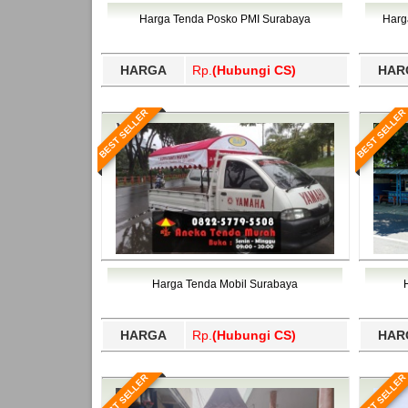
Bawang Barat, Tulangbawang, Tulungagung, 
Harga Tenda Posko PMI Surabaya
Harg
HARGA
Rp.
(Hubungi CS)
HAR
BEST SELLER
BEST SELLER
Harga Tenda Mobil Surabaya
HARGA
Rp.
(Hubungi CS)
HAR
BEST SELLER
BEST SELLER