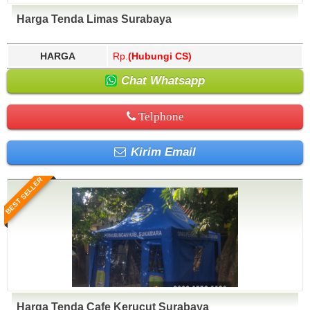
Harga Tenda Limas Surabaya
HARGA
Rp.
(Hubungi CS)
Chat Whatsapp
Telphone
Kirim Email
BEST SELLER
Harga Tenda Cafe Kerucut Surabaya