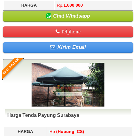
Komering Ulu Selatan, Ogan Komering Ulu Timur,
Ogan Ilir, Ogan Komering Ilir, Ogan Komering Ulu, Ogan
HARGA
Rp.
1.000.000
Pacitan, Padang, Padang Lawas, Padang Lawas Utara,
Komering Ulu Selatan, Ogan Komering Ulu Timur,
Chat Whatsapp
Padang Panjang, Padang Pariaman,
Pacitan, Padang, Padang Lawas, Padang Lawas Utara,
Padangsidimpuan, Pagar Alam, Pakpak Bharat,
Padang Panjang, Padang Pariaman,
Palangka Raya, Palembang, Palopo, Palu, Pamekasan,
Padangsidimpuan, Pagar Alam, Pakpak Bharat,
Telphone
Pandeglang, Pangandaran, Pangkajene Dan
Palangka Raya, Palembang, Palopo, Palu, Pamekasan,
Kepulauan, Pangkal Pinang, Paniai, Parepare,
Pandeglang, Pangandaran, Pangkajene Dan
Pariaman, Parigi Moutong, Pasaman, Pasaman Barat,
Kepulauan, Pangkal Pinang, Paniai, Parepare,
Kirim Email
Paser, Pasuruan, Pati, Payakumbuh, Pegunungan
Pariaman, Parigi Moutong, Pasaman, Pasaman Barat,
Bintang, Pekalongan, Pekanbaru, Pelalawan,
Paser, Pasuruan, Pati, Payakumbuh, Pegunungan
Pemalang, Pematang Siantar, Penajam Paser Utara,
Bintang, Pekalongan, Pekanbaru, Pelalawan,
BEST SELLER
Pesawaran, Pesisir Barat, Pesisir Selatan, Pidie, Pidie
Pemalang, Pematang Siantar, Penajam Paser Utara,
Jaya, Pinrang, Pohuwato, Polewali Mandar, Ponorogo,
Pesawaran, Pesisir Barat, Pesisir Selatan, Pidie, Pidie
Pontianak, Poso, Prabumulih, Pringsewu, Probolinggo,
Jaya, Pinrang, Pohuwato, Polewali Mandar, Ponorogo,
Pulang Pisau, Pulau Morotai, Puncak, Puncak Jaya,
Pontianak, Poso, Prabumulih, Pringsewu, Probolinggo,
Purbalingga, Purwakarta, Purworejo, Raja Ampat,
Pulang Pisau, Pulau Morotai, Puncak, Puncak Jaya,
Rejang Lebong, Rembang, Rokan Hilir, Rokan Hulu,
Purbalingga, Purwakarta, Purworejo, Raja Ampat,
Rote Ndao, Sabang, Sabu Raijua, Salatiga, Samarinda,
Rejang Lebong, Rembang, Rokan Hilir, Rokan Hulu,
Sambas, Samosir, Sampang, Sanggau, Sarmi,
Rote Ndao, Sabang, Sabu Raijua, Salatiga, Samarinda,
Sarolangun, Sawah Lunto, Sekadau, Seluma,
Sambas, Samosir, Sampang, Sanggau, Sarmi,
Semarang, Seram Bagian Barat, Seram Bagian Timur,
Sarolangun, Sawah Lunto, Sekadau, Seluma,
Harga Tenda Payung Surabaya
Serang, Serdang Bedagai, Seruyan, Siak, Siau
Semarang, Seram Bagian Barat, Seram Bagian Timur,
Tagulandang Biaro, Sibolga, Sidenreng Rappang,
Serang, Serdang Bedagai, Seruyan, Siak, Siau
Sidoarjo, Sigi, Sijunjung, Sikka, Simalungun, Simeulue,
Tagulandang Biaro, Sibolga, Sidenreng Rappang,
HARGA
Rp.
(Hubungi CS)