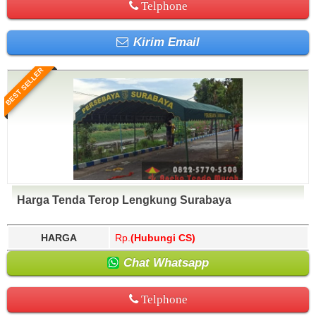
Telphone
Kirim Email
BEST SELLER
Harga Tenda Terop Lengkung Surabaya
HARGA
Rp.
(Hubungi CS)
Chat Whatsapp
Telphone