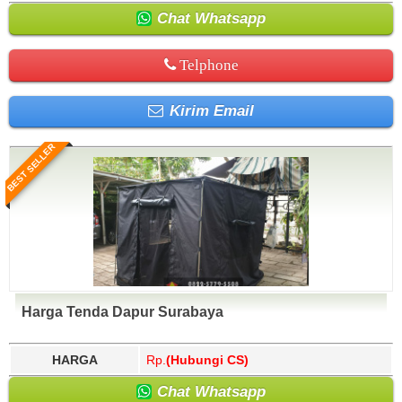
Singkawang, Sinjai, Sintang, Situbondo, Sleman, Solok,
Sidoarjo, Sigi, Sijunjung, Sikka, Simalungun, Simeulue,
Solok Selatan, Soppeng, Sorong, Sorong Selatan,
Singkawang, Sinjai, Sintang, Situbondo, Sleman, Solok,
Chat Whatsapp
Sragen, Subang, Subulussalam, Sukabumi, Sukamara,
Solok Selatan, Soppeng, Sorong, Sorong Selatan,
Sukoharjo, Sumba Barat, Sumba Barat Daya, Sumba
Sragen, Subang, Subulussalam, Sukabumi, Sukamara,
Telphone
Tengah, Sumba Timur, Sumbawa, Sumbawa Barat,
Sukoharjo, Sumba Barat, Sumba Barat Daya, Sumba
Sumedang, Sumenep, Sungai Penuh, Supiori,
Tengah, Sumba Timur, Sumbawa, Sumbawa Barat,
Surabaya, Surakarta, Tabalong, Tabanan, Takalar,
Sumedang, Sumenep, Sungai Penuh, Supiori,
Kirim Email
Tambrauw, Tana Tidung, Tana Toraja, Tanah Bumbu,
Surabaya, Surakarta, Tabalong, Tabanan, Takalar,
Tanah Datar, Tanah Laut, Tangerang, Tangerang
Tambrauw, Tana Tidung, Tana Toraja, Tanah Bumbu,
Selatan, Tanggamus, Tanjung Balai, Tanjung Jabung
Tanah Datar, Tanah Laut, Tangerang, Tangerang
BEST SELLER
Barat, Tanjung Jabung Timur, Tanjung Pinang, Tapanuli
Selatan, Tanggamus, Tanjung Balai, Tanjung Jabung
Selatan, Tapanuli Tengah, Tapanuli Utara, Tapin,
Barat, Tanjung Jabung Timur, Tanjung Pinang, Tapanuli
Tarakan, Tasikmalaya, Tebing Tinggi, Tebo, Tegal, Teluk
Selatan, Tapanuli Tengah, Tapanuli Utara, Tapin,
Bintuni, Teluk Wondama, Temanggung, Ternate, Tidore
Tarakan, Tasikmalaya, Tebing Tinggi, Tebo, Tegal, Teluk
Kepulauan, Timor Tengah Selatan, Timor Tengah Utara,
Bintuni, Teluk Wondama, Temanggung, Ternate, Tidore
Toba Samosir, Tojo Una-Una, Toli-Toli, Tolikara,
Kepulauan, Timor Tengah Selatan, Timor Tengah Utara,
Tomohon, Toraja Utara, Trenggalek, Tual, Tuban, Tulang
Toba Samosir, Tojo Una-Una, Toli-Toli, Tolikara,
Bawang Barat, Tulangbawang, Tulungagung, Wajo,
Tomohon, Toraja Utara, Trenggalek, Tual, Tuban, Tulang
Wakatobi, Waropen, Way Kanan, Wonogiri, Wonosobo,
Bawang Barat, Tulangbawang, Tulungagung, Wajo,
Yahukimo, Yalimo, Yogyakarta.
Wakatobi, Waropen, Way Kanan, Wonogiri, Wonosobo,
Harga Tenda Dapur Surabaya
Yahukimo, Yalimo, Yogyakarta.
HARGA
Rp.
(Hubungi CS)
Chat Whatsapp