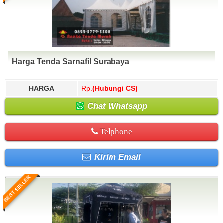
Harga Tenda Sarnafil Surabaya
HARGA
Rp.
(Hubungi CS)
Chat Whatsapp
Telphone
Kirim Email
BEST SELLER