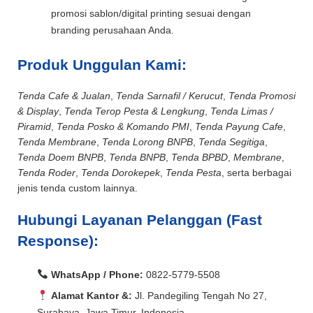
promosi sablon/digital printing sesuai dengan
branding perusahaan Anda.
Produk Unggulan Kami:
Tenda Cafe & Jualan
,
Tenda Sarnafil / Kerucut
,
Tenda Promosi
& Display
,
Tenda Terop Pesta & Lengkung
,
Tenda Limas /
Piramid
,
Tenda Posko & Komando PMI
,
Tenda Payung Cafe
,
Tenda Membrane
,
Tenda Lorong BNPB
,
Tenda Segitiga
,
Tenda Doem BNPB
,
Tenda BNPB
,
Tenda BPBD
,
Membrane
,
Tenda Roder
,
Tenda Dorokepek
,
Tenda Pesta
, serta berbagai
jenis tenda custom lainnya.
Hubungi Layanan Pelanggan (Fast
Response):
WhatsApp / Phone:
0822-5779-5508
Alamat Kantor &:
Jl. Pandegiling Tengah No 27,
Surabaya, Jawa Timur, Indonesia