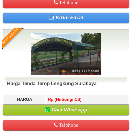
Telphone
Kirim Email
BEST SELLER
Harga Tenda Terop Lengkung Surabaya
HARGA
Rp.
(Hubungi CS)
Chat Whatsapp
Telphone