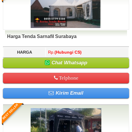
Harga Tenda Sarnafil Surabaya
HARGA
Rp.
(Hubungi CS)
Chat Whatsapp
Telphone
Kirim Email
BEST SELLER