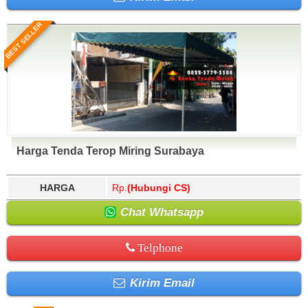
BEST SELLER
Harga Tenda Terop Miring Surabaya
HARGA
Rp.
(Hubungi CS)
Chat Whatsapp
Telphone
Kirim Email