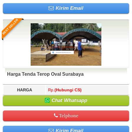
Kirim Email
BEST SELLER
Harga Tenda Terop Oval Surabaya
HARGA
Rp.
(Hubungi CS)
Chat Whatsapp
Telphone
Kirim Email