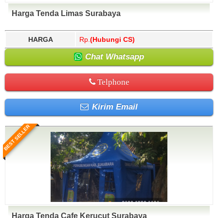
Harga Tenda Limas Surabaya
HARGA
Rp.
(Hubungi CS)
Chat Whatsapp
Telphone
Kirim Email
BEST SELLER
Harga Tenda Cafe Kerucut Surabaya