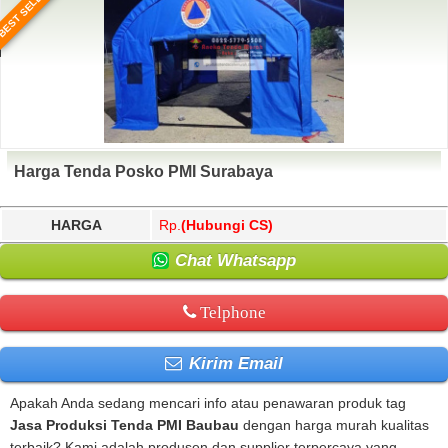
BEST SELLER
Harga Tenda Posko PMI Surabaya
HARGA
Rp.
(Hubungi CS)
Chat Whatsapp
Telphone
Kirim Email
Apakah Anda sedang mencari info atau penawaran produk tag
Jasa Produksi Tenda PMI Baubau
dengan harga murah kualitas
terbaik? Kami adalah produsen dan supplier terpercaya yang