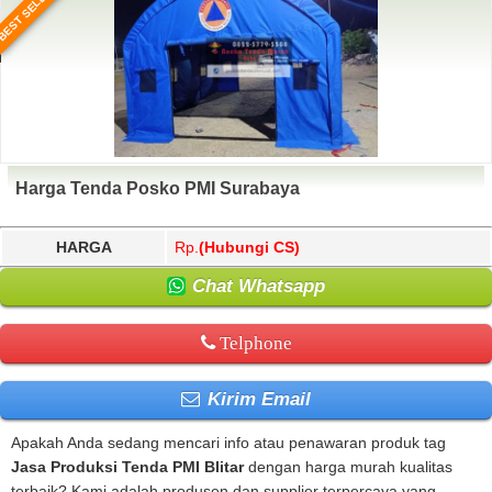
BEST SELLER
Harga Tenda Posko PMI Surabaya
HARGA
Rp.
(Hubungi CS)
Chat Whatsapp
Telphone
Kirim Email
Apakah Anda sedang mencari info atau penawaran produk tag
Jasa Produksi Tenda PMI Blitar
dengan harga murah kualitas
terbaik? Kami adalah produsen dan supplier terpercaya yang