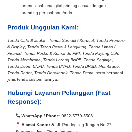
promosi sablon/digital printing sesuai dengan
branding perusahaan Anda.
Produk Unggulan Kami:
Tenda Cafe & Jualan
,
Tenda Sarnafil / Kerucut
,
Tenda Promosi
& Display
,
Tenda Terop Pesta & Lengkung
,
Tenda Limas /
Piramid
,
Tenda Posko & Komando PMI
,
Tenda Payung Cafe
,
Tenda Membrane
,
Tenda Lorong BNPB
,
Tenda Segitiga
,
Tenda Doem BNPB
,
Tenda BNPB
,
Tenda BPBD
,
Membrane
,
Tenda Roder
,
Tenda Dorokepek
,
Tenda Pesta
, serta berbagai
jenis tenda custom lainnya.
Hubungi Layanan Pelanggan (Fast
Response):
WhatsApp / Phone:
0822-5779-5508
Alamat Kantor &:
Jl. Pandegiling Tengah No 27,
Surabaya, Jawa Timur, Indonesia