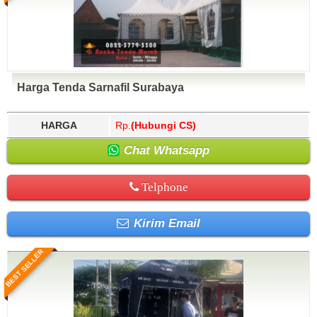
Harga Tenda Sarnafil Surabaya
HARGA
Rp.
(Hubungi CS)
Chat Whatsapp
Telphone
Kirim Email
BEST SELLER