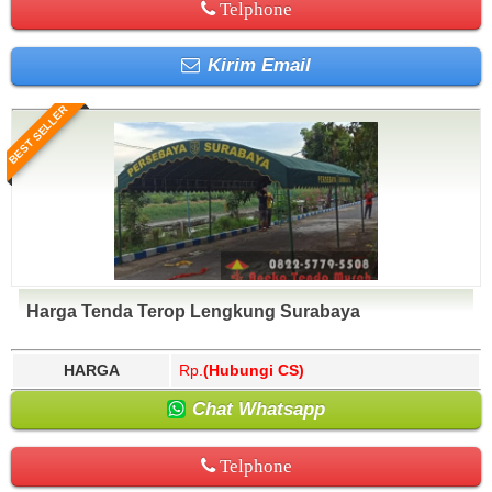
Telphone
Kirim Email
BEST SELLER
Harga Tenda Terop Lengkung Surabaya
HARGA
Rp.
(Hubungi CS)
Chat Whatsapp
Telphone