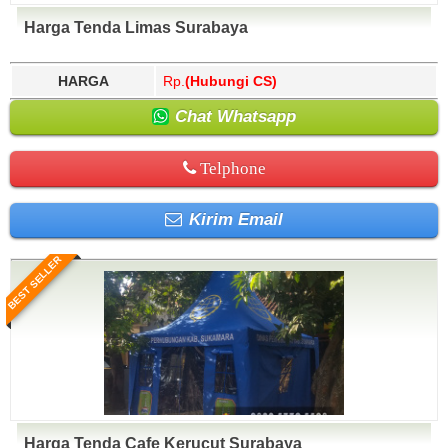
Harga Tenda Limas Surabaya
HARGA
Rp.
(Hubungi CS)
Chat Whatsapp
Telphone
Kirim Email
BEST SELLER
Harga Tenda Cafe Kerucut Surabaya