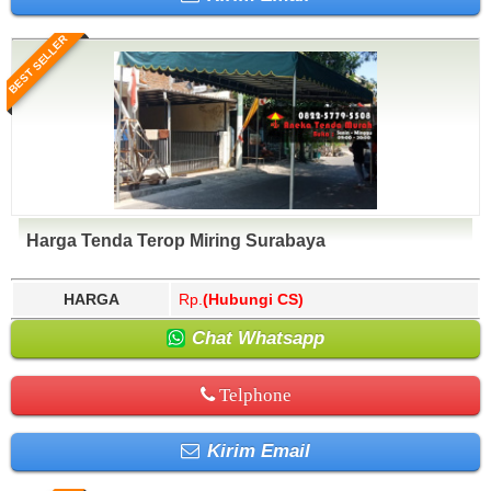
BEST SELLER
Harga Tenda Terop Miring Surabaya
HARGA
Rp.
(Hubungi CS)
Chat Whatsapp
Telphone
Kirim Email