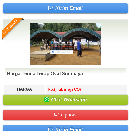
Kirim Email
BEST SELLER
Harga Tenda Terop Oval Surabaya
HARGA
Rp.
(Hubungi CS)
Chat Whatsapp
Telphone
Kirim Email