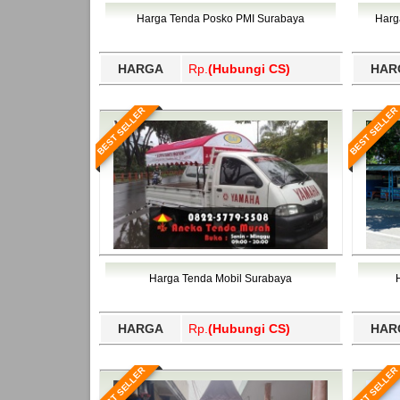
Bawang Barat, Tulangbawang, Tulungagung, 
Harga Tenda Posko PMI Surabaya
Harg
HARGA
Rp.
(Hubungi CS)
HAR
BEST SELLER
BEST SELLER
Harga Tenda Mobil Surabaya
HARGA
Rp.
(Hubungi CS)
HAR
BEST SELLER
BEST SELLER