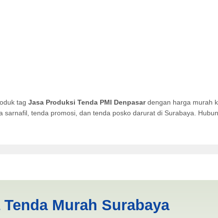
roduk tag
Jasa Produksi Tenda PMI Denpasar
dengan harga murah kua
da sarnafil, tenda promosi, dan tenda posko darurat di Surabaya. Hub
 PMI Denpasar | PRODUKSI 
a Tenda Murah Surabaya