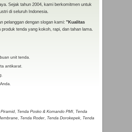
baya. Sejak tahun 2004, kami berkomitmen untuk
tri di seluruh Indonesia.
san pelanggan dengan slogan kami:
"Kualitas
produk tenda yang kokoh, rapi, dan tahan lama.
buan unit tenda.
ta antikarat.
g.
 Anda.
 Piramid
,
Tenda Posko & Komando PMI
,
Tenda
embrane
,
Tenda Roder
,
Tenda Dorokepek
,
Tenda