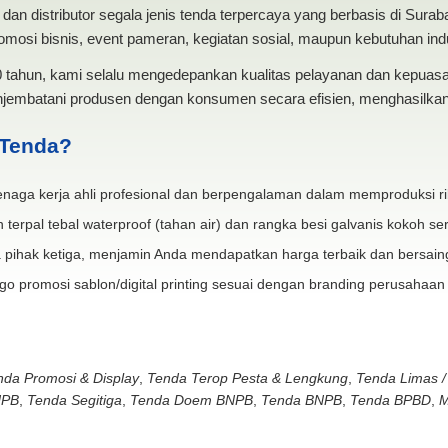
dan distributor segala jenis tenda terpercaya yang berbasis di Sura
mosi bisnis, event pameran, kegiatan sosial, maupun kebutuhan indus
20 tahun, kami selalu mengedepankan kualitas pelayanan dan kepua
jembatani produsen dengan konsumen secara efisien, menghasilkan 
 Tenda?
naga kerja ahli profesional dan berpengalaman dalam memproduksi ri
 terpal tebal waterproof (tahan air) dan rangka besi galvanis kokoh ser
 pihak ketiga, menjamin Anda mendapatkan harga terbaik dan bersain
go promosi sablon/digital printing sesuai dengan branding perusahaan
nda Promosi & Display
,
Tenda Terop Pesta & Lengkung
,
Tenda Limas /
NPB
,
Tenda Segitiga
,
Tenda Doem BNPB
,
Tenda BNPB
,
Tenda BPBD
,
M