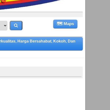
🗺 Maps
alitas, Harga Bersahabat, Kokoh, Dan