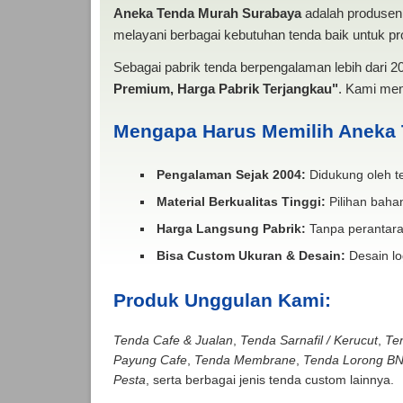
Aneka Tenda Murah Surabaya
adalah produsen 
melayani berbagai kebutuhan tenda baik untuk pro
Sebagai pabrik tenda berpengalaman lebih dari 
Premium, Harga Pabrik Terjangkau"
. Kami men
Mengapa Harus Memilih Aneka
Pengalaman Sejak 2004:
Didukung oleh te
Material Berkualitas Tinggi:
Pilihan bahan
Harga Langsung Pabrik:
Tanpa perantara
Bisa Custom Ukuran & Desain:
Desain lo
Produk Unggulan Kami:
Tenda Cafe & Jualan
,
Tenda Sarnafil / Kerucut
,
Te
Payung Cafe
,
Tenda Membrane
,
Tenda Lorong B
Pesta
, serta berbagai jenis tenda custom lainnya.