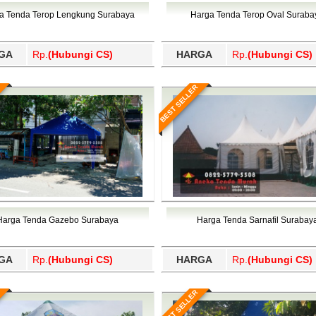
Wajo, Wakatobi, Waropen, Way Kanan, Wonogiri, Wonosobo, Y
a Tenda Terop Lengkung Surabaya
Harga Tenda Terop Oval Suraba
GA
Rp.
(Hubungi CS)
HARGA
Rp.
(Hubungi CS)
BEST SELLER
Harga Tenda Gazebo Surabaya
Harga Tenda Sarnafil Surabay
GA
Rp.
(Hubungi CS)
HARGA
Rp.
(Hubungi CS)
BEST SELLER