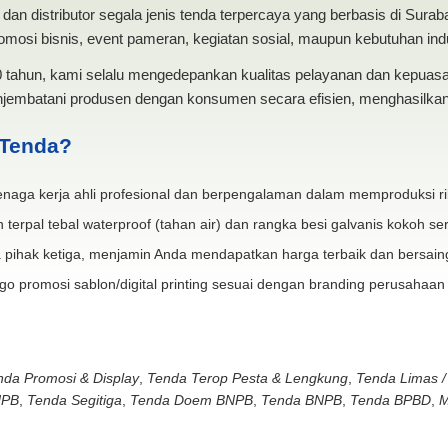
dan distributor segala jenis tenda terpercaya yang berbasis di Sura
mosi bisnis, event pameran, kegiatan sosial, maupun kebutuhan indus
20 tahun, kami selalu mengedepankan kualitas pelayanan dan kepua
jembatani produsen dengan konsumen secara efisien, menghasilkan 
 Tenda?
naga kerja ahli profesional dan berpengalaman dalam memproduksi ri
 terpal tebal waterproof (tahan air) dan rangka besi galvanis kokoh ser
 pihak ketiga, menjamin Anda mendapatkan harga terbaik dan bersain
go promosi sablon/digital printing sesuai dengan branding perusahaan
nda Promosi & Display
,
Tenda Terop Pesta & Lengkung
,
Tenda Limas /
NPB
,
Tenda Segitiga
,
Tenda Doem BNPB
,
Tenda BNPB
,
Tenda BPBD
,
M