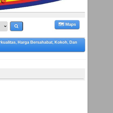
🗺 Maps
alitas, Harga Bersahabat, Kokoh, Dan