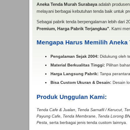
Aneka Tenda Murah Surabaya
adalah produsen 
melayani berbagai kebutuhan tenda baik untuk pro
Sebagai pabrik tenda berpengalaman lebih dari 
Premium, Harga Pabrik Terjangkau"
. Kami men
Mengapa Harus Memilih Aneka
Pengalaman Sejak 2004:
Didukung oleh te
Material Berkualitas Tinggi:
Pilihan bahan
Harga Langsung Pabrik:
Tanpa perantara
Bisa Custom Ukuran & Desain:
Desain lo
Produk Unggulan Kami:
Tenda Cafe & Jualan
,
Tenda Sarnafil / Kerucut
,
Te
Payung Cafe
,
Tenda Membrane
,
Tenda Lorong B
Pesta
, serta berbagai jenis tenda custom lainnya.