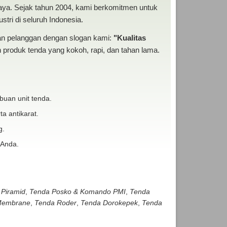
baya. Sejak tahun 2004, kami berkomitmen untuk
tri di seluruh Indonesia.
san pelanggan dengan slogan kami:
"Kualitas
produk tenda yang kokoh, rapi, dan tahan lama.
buan unit tenda.
ta antikarat.
g.
 Anda.
 Piramid
,
Tenda Posko & Komando PMI
,
Tenda
embrane
,
Tenda Roder
,
Tenda Dorokepek
,
Tenda