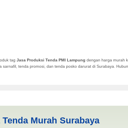
roduk tag
Jasa Produksi Tenda PMI Lampung
dengan harga murah kua
da sarnafil, tenda promosi, dan tenda posko darurat di Surabaya. Hub
a PMI Lampung | PRODUKSI A
a Tenda Murah Surabaya