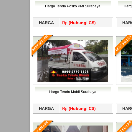
Bawang Barat, Tulangbawang, Tulungagung, 
Harga Tenda Posko PMI Surabaya
Harg
HARGA
Rp.
(Hubungi CS)
HAR
BEST SELLER
BEST SELLER
Harga Tenda Mobil Surabaya
HARGA
Rp.
(Hubungi CS)
HAR
BEST SELLER
BEST SELLER