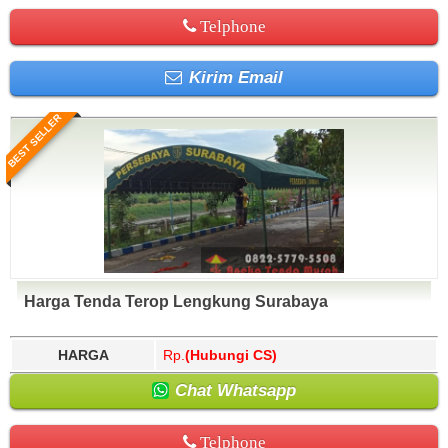
Telphone
Kirim Email
BEST SELLER
Harga Tenda Terop Lengkung Surabaya
HARGA
Rp.
(Hubungi CS)
Chat Whatsapp
Telphone