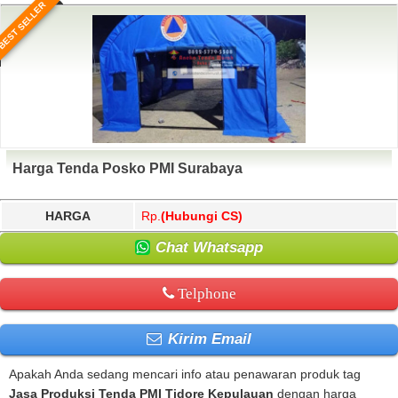
BEST SELLER
Harga Tenda Posko PMI Surabaya
HARGA
Rp.
(Hubungi CS)
Chat Whatsapp
Telphone
Kirim Email
Apakah Anda sedang mencari info atau penawaran produk tag
Jasa Produksi Tenda PMI Tidore Kepulauan
dengan harga