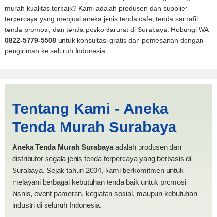
murah kualitas terbaik? Kami adalah produsen dan supplier
terpercaya yang menjual aneka jenis tenda cafe, tenda sarnafil,
tenda promosi, dan tenda posko darurat di Surabaya. Hubungi WA
0822-5779-5508
untuk konsultasi gratis dan pemesanan dengan
pengiriman ke seluruh Indonesia.
Jasa Produksi Tenda PMI
Tentang Kami - Aneka
Tidore Kepulauan |
Tenda Murah Surabaya
PRODUKSI ANEKA TENDA
MURAH
Aneka Tenda Murah Surabaya
adalah produsen dan
distributor segala jenis tenda terpercaya yang berbasis di
Surabaya. Sejak tahun 2004, kami berkomitmen untuk
melayani berbagai kebutuhan tenda baik untuk promosi
bisnis, event pameran, kegiatan sosial, maupun kebutuhan
industri di seluruh Indonesia.