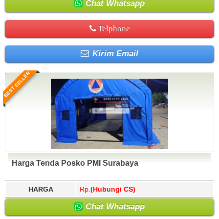
Chat Whatsapp
Telphone
Kirim Email
BEST SELLER
Harga Tenda Posko PMI Surabaya
HARGA
Rp.
(Hubungi CS)
Chat Whatsapp