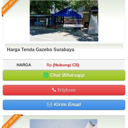
BEST SELLER
Harga Tenda Gazebo Surabaya
HARGA
Rp.
(Hubungi CS)
Chat Whatsapp
Telphone
Kirim Email
BEST SELLER