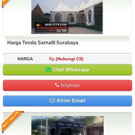
Harga Tenda Sarnafil Surabaya
HARGA
Rp.
(Hubungi CS)
Chat Whatsapp
Telphone
Kirim Email
BEST SELLER