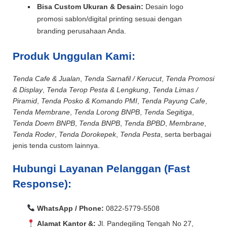
Bisa Custom Ukuran & Desain:
Desain logo
promosi sablon/digital printing sesuai dengan
branding perusahaan Anda.
Produk Unggulan Kami:
Tenda Cafe & Jualan
,
Tenda Sarnafil / Kerucut
,
Tenda Promosi
& Display
,
Tenda Terop Pesta & Lengkung
,
Tenda Limas /
Piramid
,
Tenda Posko & Komando PMI
,
Tenda Payung Cafe
,
Tenda Membrane
,
Tenda Lorong BNPB
,
Tenda Segitiga
,
Tenda Doem BNPB
,
Tenda BNPB
,
Tenda BPBD
,
Membrane
,
Tenda Roder
,
Tenda Dorokepek
,
Tenda Pesta
, serta berbagai
jenis tenda custom lainnya.
Hubungi Layanan Pelanggan (Fast
Response):
WhatsApp / Phone:
0822-5779-5508
Alamat Kantor &:
Jl. Pandegiling Tengah No 27,