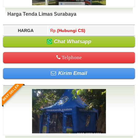
Harga Tenda Limas Surabaya
HARGA
Rp.
(Hubungi CS)
Chat Whatsapp
Telphone
Kirim Email
BEST SELLER