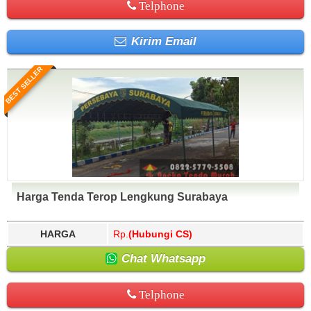
Telphone
Kirim Email
BEST SELLER
Harga Tenda Terop Lengkung Surabaya
HARGA
Rp.
(Hubungi CS)
Chat Whatsapp
Telphone