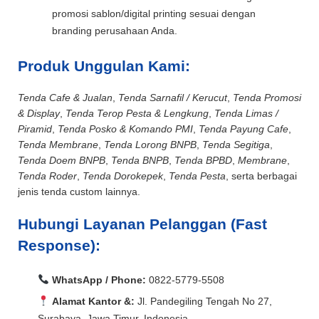
promosi sablon/digital printing sesuai dengan
branding perusahaan Anda.
Produk Unggulan Kami:
Tenda Cafe & Jualan
,
Tenda Sarnafil / Kerucut
,
Tenda Promosi
& Display
,
Tenda Terop Pesta & Lengkung
,
Tenda Limas /
Piramid
,
Tenda Posko & Komando PMI
,
Tenda Payung Cafe
,
Tenda Membrane
,
Tenda Lorong BNPB
,
Tenda Segitiga
,
Tenda Doem BNPB
,
Tenda BNPB
,
Tenda BPBD
,
Membrane
,
Tenda Roder
,
Tenda Dorokepek
,
Tenda Pesta
, serta berbagai
jenis tenda custom lainnya.
Hubungi Layanan Pelanggan (Fast
Response):
WhatsApp / Phone:
0822-5779-5508
Alamat Kantor &:
Jl. Pandegiling Tengah No 27,
Surabaya, Jawa Timur, Indonesia