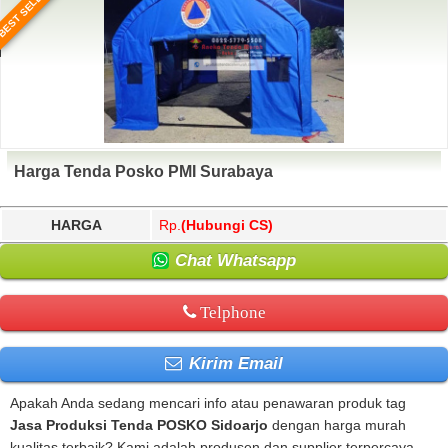
BEST SELLER
Harga Tenda Posko PMI Surabaya
HARGA
Rp.
(Hubungi CS)
Chat Whatsapp
Telphone
Kirim Email
Apakah Anda sedang mencari info atau penawaran produk tag
Jasa Produksi Tenda POSKO Sidoarjo
dengan harga murah
kualitas terbaik? Kami adalah produsen dan supplier terpercaya