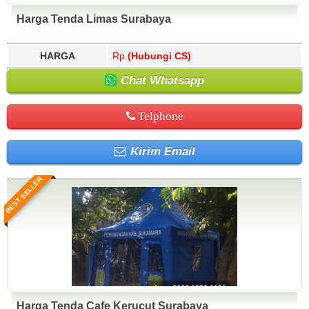
Harga Tenda Limas Surabaya
HARGA
Rp.
(Hubungi CS)
Chat Whatsapp
Telphone
Kirim Email
BEST SELLER
Harga Tenda Cafe Kerucut Surabaya