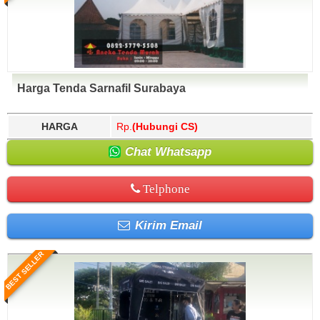
Harga Tenda Sarnafil Surabaya
HARGA
Rp.
(Hubungi CS)
Chat Whatsapp
Telphone
Kirim Email
BEST SELLER