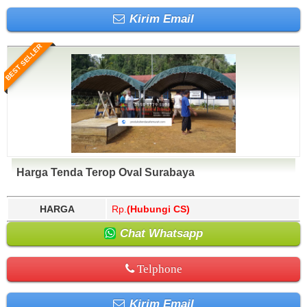
Kirim Email
BEST SELLER
Harga Tenda Terop Oval Surabaya
HARGA
Rp.
(Hubungi CS)
Chat Whatsapp
Telphone
Kirim Email