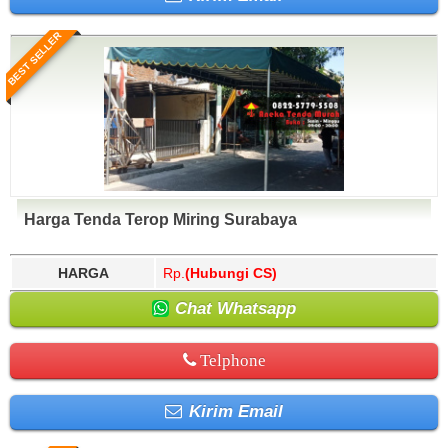
BEST SELLER
Harga Tenda Terop Miring Surabaya
HARGA
Rp.
(Hubungi CS)
Chat Whatsapp
Telphone
Kirim Email