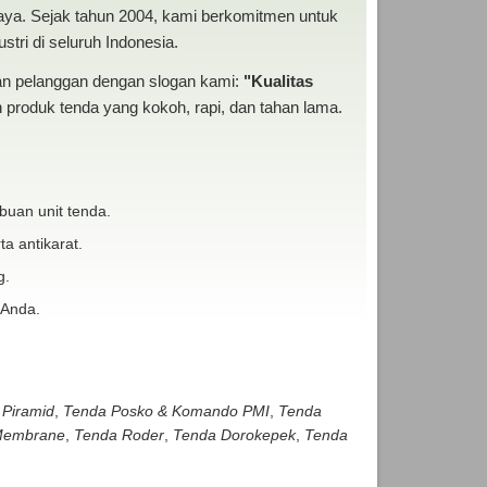
baya. Sejak tahun 2004, kami berkomitmen untuk
tri di seluruh Indonesia.
san pelanggan dengan slogan kami:
"Kualitas
produk tenda yang kokoh, rapi, dan tahan lama.
buan unit tenda.
ta antikarat.
g.
 Anda.
 Piramid
,
Tenda Posko & Komando PMI
,
Tenda
embrane
,
Tenda Roder
,
Tenda Dorokepek
,
Tenda