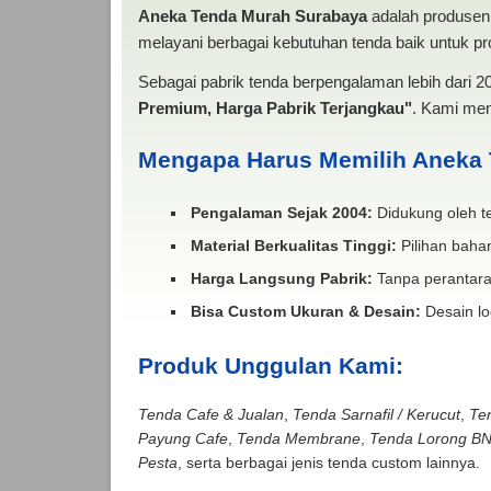
Aneka Tenda Murah Surabaya
adalah produsen 
melayani berbagai kebutuhan tenda baik untuk pro
Sebagai pabrik tenda berpengalaman lebih dari 
Premium, Harga Pabrik Terjangkau"
. Kami men
Mengapa Harus Memilih Aneka
Pengalaman Sejak 2004:
Didukung oleh te
Material Berkualitas Tinggi:
Pilihan bahan
Harga Langsung Pabrik:
Tanpa perantara
Bisa Custom Ukuran & Desain:
Desain lo
Produk Unggulan Kami:
Tenda Cafe & Jualan
,
Tenda Sarnafil / Kerucut
,
Te
Payung Cafe
,
Tenda Membrane
,
Tenda Lorong B
Pesta
, serta berbagai jenis tenda custom lainnya.