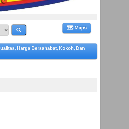
🗺 Maps
litas, Harga Bersahabat, Kokoh, Dan