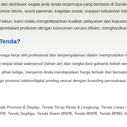
dan distributor segala jenis tenda terpercaya yang berbasis di Sura
mosi bisnis, event pameran, kegiatan sosial, maupun kebutuhan indus
20 tahun, kami selalu mengedepankan kualitas pelayanan dan kepua
jembatani produsen dengan konsumen secara efisien, menghasilkan 
 Tenda?
naga kerja ahli profesional dan berpengalaman dalam memproduksi ri
 terpal tebal waterproof (tahan air) dan rangka besi galvanis kokoh ser
 pihak ketiga, menjamin Anda mendapatkan harga terbaik dan bersain
go promosi sablon/digital printing sesuai dengan branding perusahaan
nda Promosi & Display
,
Tenda Terop Pesta & Lengkung
,
Tenda Limas /
NPB
,
Tenda Segitiga
,
Tenda Doem BNPB
,
Tenda BNPB
,
Tenda BPBD
,
M