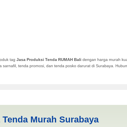
roduk tag
Jasa Produksi Tenda RUMAH Bali
dengan harga murah kual
da sarnafil, tenda promosi, dan tenda posko darurat di Surabaya. Hub
 RUMAH Bali | PRODUKSI AN
a Tenda Murah Surabaya