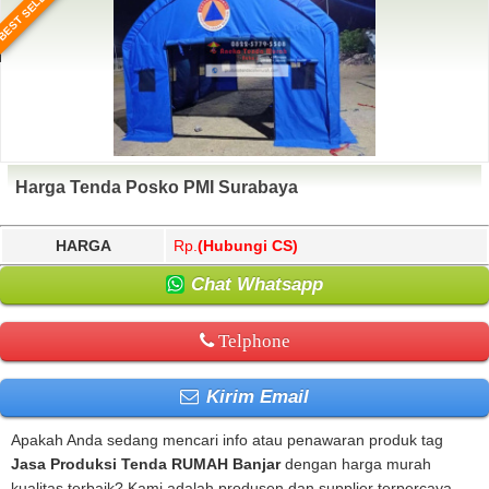
BEST SELLER
Harga Tenda Posko PMI Surabaya
HARGA
Rp.
(Hubungi CS)
Chat Whatsapp
Telphone
Kirim Email
Apakah Anda sedang mencari info atau penawaran produk tag
Jasa Produksi Tenda RUMAH Banjar
dengan harga murah
kualitas terbaik? Kami adalah produsen dan supplier terpercaya