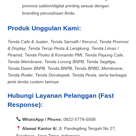
promosi sablon/digital printing sesuai dengan
branding perusahaan Anda.
Produk Unggulan Kami:
Tenda Cafe & Jualan
,
Tenda Sarnafil / Kerucut
,
Tenda Promosi
& Display
,
Tenda Terop Pesta & Lengkung
,
Tenda Limas /
Piramid
,
Tenda Posko & Komando PMI
,
Tenda Payung Cafe
,
Tenda Membrane
,
Tenda Lorong BNPB
,
Tenda Segitiga
,
Tenda Doem BNPB
,
Tenda BNPB
,
Tenda BPBD
,
Membrane
,
Tenda Roder
,
Tenda Dorokepek
,
Tenda Pesta
, serta berbagai
jenis tenda custom lainnya.
Hubungi Layanan Pelanggan (Fast
Response):
WhatsApp / Phone:
0822-5779-5508
Alamat Kantor &:
Jl. Pandegiling Tengah No 27,
Surabaya, Jawa Timur, Indonesia