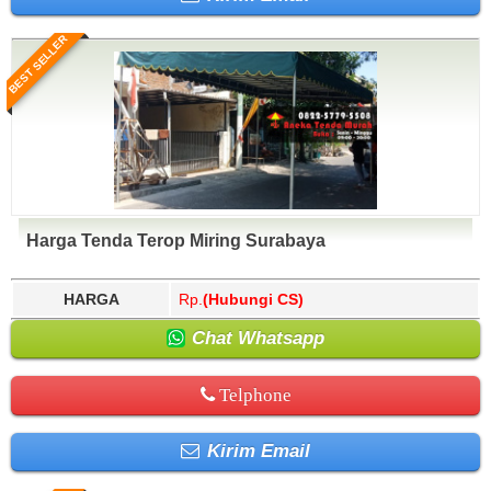
BEST SELLER
Harga Tenda Terop Miring Surabaya
HARGA
Rp.
(Hubungi CS)
Chat Whatsapp
Telphone
Kirim Email