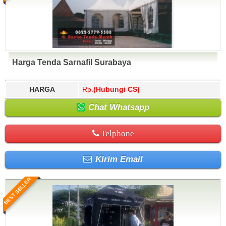
Harga Tenda Sarnafil Surabaya
HARGA
Rp.
(Hubungi CS)
Chat Whatsapp
Telphone
Kirim Email
BEST SELLER