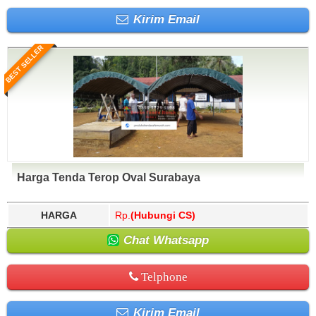
Kirim Email
BEST SELLER
Harga Tenda Terop Oval Surabaya
HARGA
Rp.
(Hubungi CS)
Chat Whatsapp
Telphone
Kirim Email