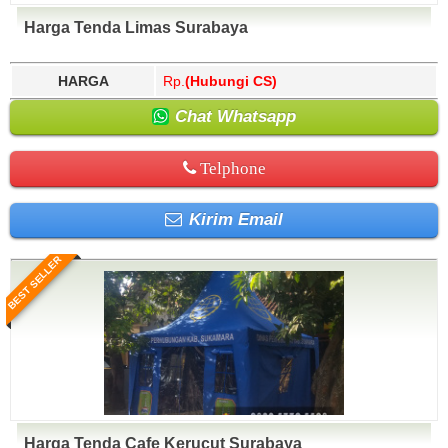
Harga Tenda Limas Surabaya
HARGA
Rp.
(Hubungi CS)
Chat Whatsapp
Telphone
Kirim Email
BEST SELLER
Harga Tenda Cafe Kerucut Surabaya