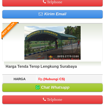
Telphone
Kirim Email
BEST SELLER
Harga Tenda Terop Lengkung Surabaya
HARGA
Rp.
(Hubungi CS)
Chat Whatsapp
Telphone