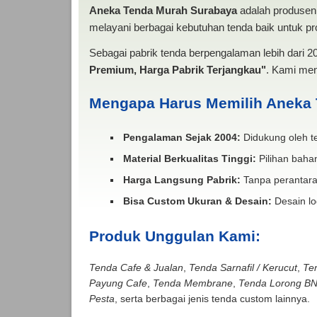
Aneka Tenda Murah Surabaya
adalah produsen 
melayani berbagai kebutuhan tenda baik untuk pro
Sebagai pabrik tenda berpengalaman lebih dari 
Premium, Harga Pabrik Terjangkau"
. Kami men
Mengapa Harus Memilih Aneka
Pengalaman Sejak 2004:
Didukung oleh te
Material Berkualitas Tinggi:
Pilihan bahan
Harga Langsung Pabrik:
Tanpa perantara
Bisa Custom Ukuran & Desain:
Desain lo
Produk Unggulan Kami:
Tenda Cafe & Jualan
,
Tenda Sarnafil / Kerucut
,
Te
Payung Cafe
,
Tenda Membrane
,
Tenda Lorong B
Pesta
, serta berbagai jenis tenda custom lainnya.