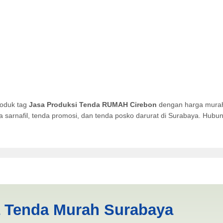
roduk tag
Jasa Produksi Tenda RUMAH Cirebon
dengan harga murah 
da sarnafil, tenda promosi, dan tenda posko darurat di Surabaya. Hub
 RUMAH Cirebon | PRODUKSI
a Tenda Murah Surabaya