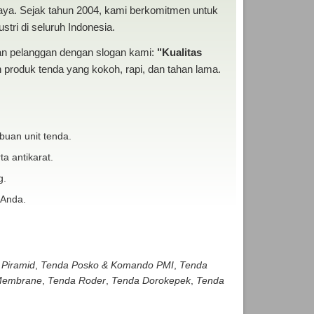
baya. Sejak tahun 2004, kami berkomitmen untuk
tri di seluruh Indonesia.
san pelanggan dengan slogan kami:
"Kualitas
produk tenda yang kokoh, rapi, dan tahan lama.
buan unit tenda.
ta antikarat.
g.
 Anda.
 Piramid
,
Tenda Posko & Komando PMI
,
Tenda
embrane
,
Tenda Roder
,
Tenda Dorokepek
,
Tenda