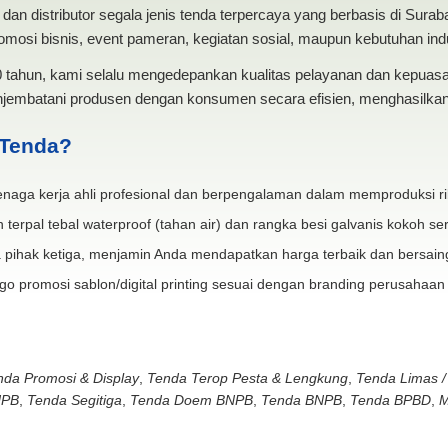
dan distributor segala jenis tenda terpercaya yang berbasis di Sura
mosi bisnis, event pameran, kegiatan sosial, maupun kebutuhan indus
20 tahun, kami selalu mengedepankan kualitas pelayanan dan kepua
jembatani produsen dengan konsumen secara efisien, menghasilkan 
 Tenda?
naga kerja ahli profesional dan berpengalaman dalam memproduksi ri
 terpal tebal waterproof (tahan air) dan rangka besi galvanis kokoh ser
 pihak ketiga, menjamin Anda mendapatkan harga terbaik dan bersain
go promosi sablon/digital printing sesuai dengan branding perusahaan
nda Promosi & Display
,
Tenda Terop Pesta & Lengkung
,
Tenda Limas /
NPB
,
Tenda Segitiga
,
Tenda Doem BNPB
,
Tenda BNPB
,
Tenda BPBD
,
M