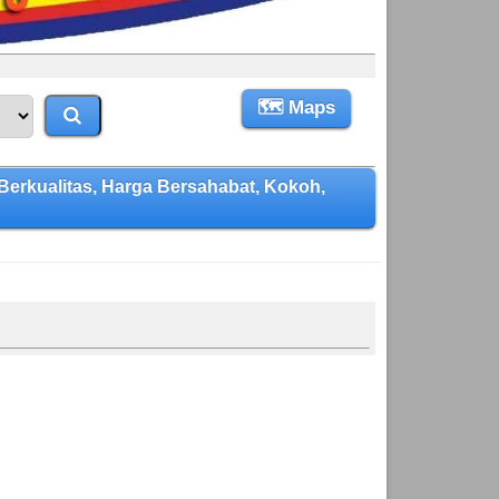
🗺 Maps
kualitas, Harga Bersahabat, Kokoh,