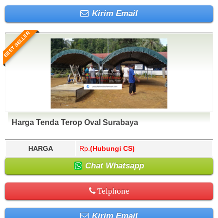
Kirim Email
BEST SELLER
Harga Tenda Terop Oval Surabaya
HARGA
Rp.
(Hubungi CS)
Chat Whatsapp
Telphone
Kirim Email