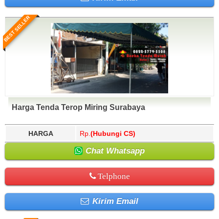
BEST SELLER
Harga Tenda Terop Miring Surabaya
HARGA
Rp.
(Hubungi CS)
Chat Whatsapp
Telphone
Kirim Email