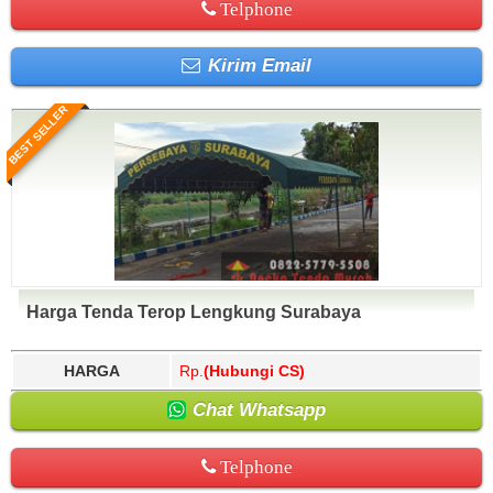
Telphone
Kirim Email
BEST SELLER
Harga Tenda Terop Lengkung Surabaya
HARGA
Rp.
(Hubungi CS)
Chat Whatsapp
Telphone