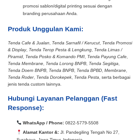
promosi sablon/digital printing sesuai dengan
branding perusahaan Anda.
Produk Unggulan Kami:
Tenda Cafe & Jualan
,
Tenda Sarnafil / Kerucut
,
Tenda Promosi
& Display
,
Tenda Terop Pesta & Lengkung
,
Tenda Limas /
Piramid
,
Tenda Posko & Komando PMI
,
Tenda Payung Cafe
,
Tenda Membrane
,
Tenda Lorong BNPB
,
Tenda Segitiga
,
Tenda Doem BNPB
,
Tenda BNPB
,
Tenda BPBD
,
Membrane
,
Tenda Roder
,
Tenda Dorokepek
,
Tenda Pesta
, serta berbagai
jenis tenda custom lainnya.
Hubungi Layanan Pelanggan (Fast
Response):
WhatsApp / Phone:
0822-5779-5508
Alamat Kantor &:
Jl. Pandegiling Tengah No 27,
Surabaya, Jawa Timur, Indonesia