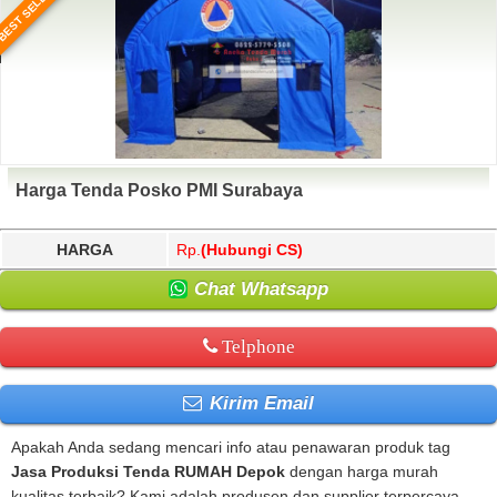
BEST SELLER
Harga Tenda Posko PMI Surabaya
HARGA
Rp.
(Hubungi CS)
Chat Whatsapp
Telphone
Kirim Email
Apakah Anda sedang mencari info atau penawaran produk tag
Jasa Produksi Tenda RUMAH Depok
dengan harga murah
kualitas terbaik? Kami adalah produsen dan supplier terpercaya