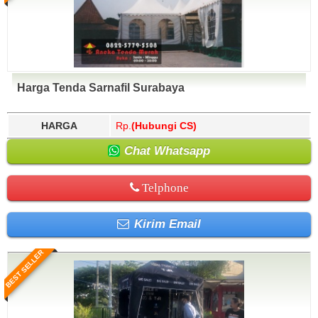
Harga Tenda Sarnafil Surabaya
HARGA
Rp.
(Hubungi CS)
Chat Whatsapp
Telphone
Kirim Email
BEST SELLER