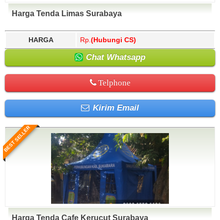
Harga Tenda Limas Surabaya
HARGA
Rp.
(Hubungi CS)
Chat Whatsapp
Telphone
Kirim Email
BEST SELLER
Harga Tenda Cafe Kerucut Surabaya