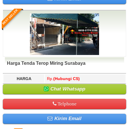
BEST SELLER
Harga Tenda Terop Miring Surabaya
HARGA
Rp.
(Hubungi CS)
Chat Whatsapp
Telphone
Kirim Email