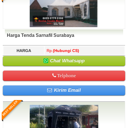
Harga Tenda Sarnafil Surabaya
HARGA
Rp.
(Hubungi CS)
Chat Whatsapp
Telphone
Kirim Email
BEST SELLER