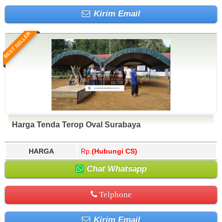
Kirim Email
BEST SELLER
Harga Tenda Terop Oval Surabaya
HARGA
Rp.
(Hubungi CS)
Chat Whatsapp
Telphone
Kirim Email