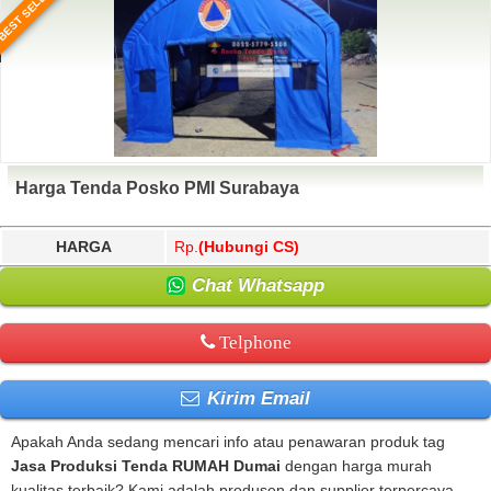
BEST SELLER
Harga Tenda Posko PMI Surabaya
HARGA
Rp.
(Hubungi CS)
Chat Whatsapp
Telphone
Kirim Email
Apakah Anda sedang mencari info atau penawaran produk tag
Jasa Produksi Tenda RUMAH Dumai
dengan harga murah
kualitas terbaik? Kami adalah produsen dan supplier terpercaya