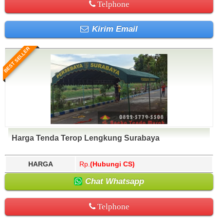
Telphone
Kirim Email
BEST SELLER
Harga Tenda Terop Lengkung Surabaya
HARGA
Rp.
(Hubungi CS)
Chat Whatsapp
Telphone