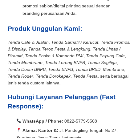
promosi sablon/digital printing sesuai dengan
branding perusahaan Anda.
Produk Unggulan Kami:
Tenda Cafe & Jualan
,
Tenda Sarnafil / Kerucut
,
Tenda Promosi
& Display
,
Tenda Terop Pesta & Lengkung
,
Tenda Limas /
Piramid
,
Tenda Posko & Komando PMI
,
Tenda Payung Cafe
,
Tenda Membrane
,
Tenda Lorong BNPB
,
Tenda Segitiga
,
Tenda Doem BNPB
,
Tenda BNPB
,
Tenda BPBD
,
Membrane
,
Tenda Roder
,
Tenda Dorokepek
,
Tenda Pesta
, serta berbagai
jenis tenda custom lainnya.
Hubungi Layanan Pelanggan (Fast
Response):
WhatsApp / Phone:
0822-5779-5508
Alamat Kantor &:
Jl. Pandegiling Tengah No 27,
Surabaya, Jawa Timur, Indonesia