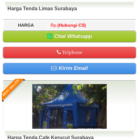
Harga Tenda Limas Surabaya
HARGA
Rp.
(Hubungi CS)
Chat Whatsapp
Telphone
Kirim Email
BEST SELLER
Harga Tenda Cafe Kerucut Surabaya