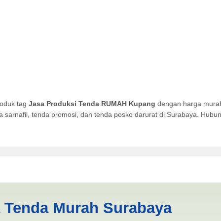
roduk tag
Jasa Produksi Tenda RUMAH Kupang
dengan harga murah 
da sarnafil, tenda promosi, dan tenda posko darurat di Surabaya. Hub
a RUMAH Kupang | PRODUKSI
a Tenda Murah Surabaya