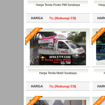
Bawang Barat, Tulangbawang, Tulungagung, 
Harga Tenda Posko PMI Surabaya
Harg
HARGA
Rp.
(Hubungi CS)
HAR
BEST SELLER
BEST SELLER
Harga Tenda Mobil Surabaya
HARGA
Rp.
(Hubungi CS)
HAR
BEST SELLER
BEST SELLER