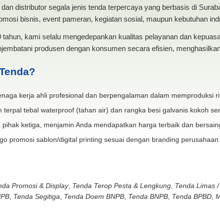
dan distributor segala jenis tenda terpercaya yang berbasis di Sura
mosi bisnis, event pameran, kegiatan sosial, maupun kebutuhan indus
20 tahun, kami selalu mengedepankan kualitas pelayanan dan kepua
jembatani produsen dengan konsumen secara efisien, menghasilkan 
 Tenda?
naga kerja ahli profesional dan berpengalaman dalam memproduksi ri
 terpal tebal waterproof (tahan air) dan rangka besi galvanis kokoh ser
 pihak ketiga, menjamin Anda mendapatkan harga terbaik dan bersain
go promosi sablon/digital printing sesuai dengan branding perusahaan
nda Promosi & Display
,
Tenda Terop Pesta & Lengkung
,
Tenda Limas /
NPB
,
Tenda Segitiga
,
Tenda Doem BNPB
,
Tenda BNPB
,
Tenda BPBD
,
M