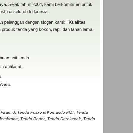
baya. Sejak tahun 2004, kami berkomitmen untuk
tri di seluruh Indonesia.
san pelanggan dengan slogan kami:
"Kualitas
produk tenda yang kokoh, rapi, dan tahan lama.
buan unit tenda.
ta antikarat.
g.
 Anda.
 Piramid
,
Tenda Posko & Komando PMI
,
Tenda
embrane
,
Tenda Roder
,
Tenda Dorokepek
,
Tenda