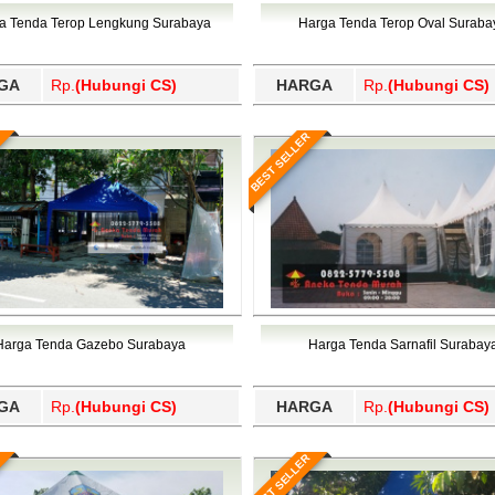
Wajo, Wakatobi, Waropen, Way Kanan, Wonogiri, Wonosobo, Y
a Tenda Terop Lengkung Surabaya
Harga Tenda Terop Oval Suraba
GA
Rp.
(Hubungi CS)
HARGA
Rp.
(Hubungi CS)
BEST SELLER
Harga Tenda Gazebo Surabaya
Harga Tenda Sarnafil Surabay
GA
Rp.
(Hubungi CS)
HARGA
Rp.
(Hubungi CS)
BEST SELLER