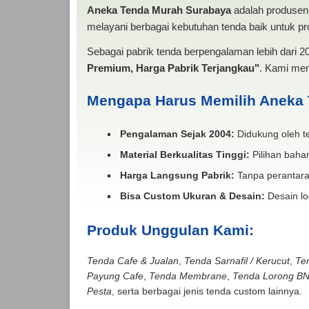
Aneka Tenda Murah Surabaya
adalah produsen 
melayani berbagai kebutuhan tenda baik untuk pro
Sebagai pabrik tenda berpengalaman lebih dari 
Premium, Harga Pabrik Terjangkau"
. Kami men
Mengapa Harus Memilih Aneka
Pengalaman Sejak 2004:
Didukung oleh te
Material Berkualitas Tinggi:
Pilihan bahan
Harga Langsung Pabrik:
Tanpa perantara
Bisa Custom Ukuran & Desain:
Desain lo
Produk Unggulan Kami:
Tenda Cafe & Jualan
,
Tenda Sarnafil / Kerucut
,
Te
Payung Cafe
,
Tenda Membrane
,
Tenda Lorong B
Pesta
, serta berbagai jenis tenda custom lainnya.