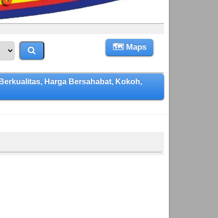
🗺 Maps
kualitas, Harga Bersahabat, Kokoh,