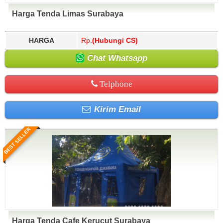
Harga Tenda Limas Surabaya
HARGA
Rp.
(Hubungi CS)
Chat Whatsapp
Telphone
Kirim Email
BEST SELLER
Harga Tenda Cafe Kerucut Surabaya