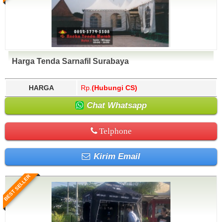
Harga Tenda Sarnafil Surabaya
HARGA
Rp.
(Hubungi CS)
Chat Whatsapp
Telphone
Kirim Email
BEST SELLER