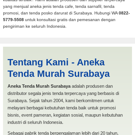
yang menjual aneka jenis tenda cafe, tenda sarnafil, tenda
promosi, dan tenda posko darurat di Surabaya. Hubungi WA
0822-
5779-5508
untuk konsultasi gratis dan pemesanan dengan
pengiriman ke seluruh Indonesia.
Jasa Produksi Tenda
Tentang Kami - Aneka
RUMAH Pagar Alam |
Tenda Murah Surabaya
PRODUKSI ANEKA TENDA
MURAH
Aneka Tenda Murah Surabaya
adalah produsen dan
distributor segala jenis tenda terpercaya yang berbasis di
Surabaya. Sejak tahun 2004, kami berkomitmen untuk
melayani berbagai kebutuhan tenda baik untuk promosi
bisnis, event pameran, kegiatan sosial, maupun kebutuhan
industri di seluruh Indonesia.
Sebagai pabrik tenda berpengalaman lebih dari 20 tahun,