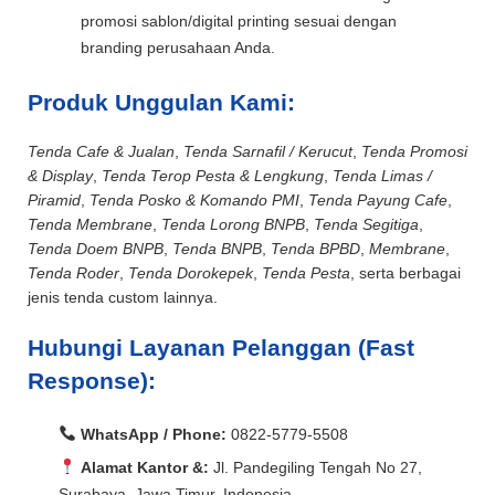
promosi sablon/digital printing sesuai dengan
branding perusahaan Anda.
Produk Unggulan Kami:
Tenda Cafe & Jualan
,
Tenda Sarnafil / Kerucut
,
Tenda Promosi
& Display
,
Tenda Terop Pesta & Lengkung
,
Tenda Limas /
Piramid
,
Tenda Posko & Komando PMI
,
Tenda Payung Cafe
,
Tenda Membrane
,
Tenda Lorong BNPB
,
Tenda Segitiga
,
Tenda Doem BNPB
,
Tenda BNPB
,
Tenda BPBD
,
Membrane
,
Tenda Roder
,
Tenda Dorokepek
,
Tenda Pesta
, serta berbagai
jenis tenda custom lainnya.
Hubungi Layanan Pelanggan (Fast
Response):
WhatsApp / Phone:
0822-5779-5508
Alamat Kantor &:
Jl. Pandegiling Tengah No 27,
Surabaya, Jawa Timur, Indonesia