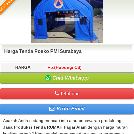
BEST SELLER
Harga Tenda Posko PMI Surabaya
HARGA
Rp.
(Hubungi CS)
Chat Whatsapp
Telphone
Kirim Email
Apakah Anda sedang mencari info atau penawaran produk tag
Jasa Produksi Tenda RUMAH Pagar Alam
dengan harga murah
kualitas terbaik? Kami adalah produsen dan supplier terpercaya