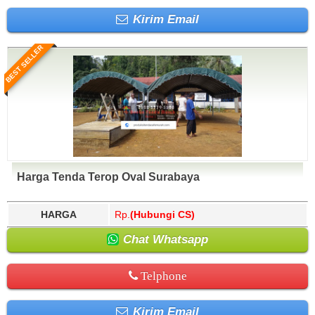
Kirim Email
BEST SELLER
Harga Tenda Terop Oval Surabaya
HARGA
Rp.
(Hubungi CS)
Chat Whatsapp
Telphone
Kirim Email