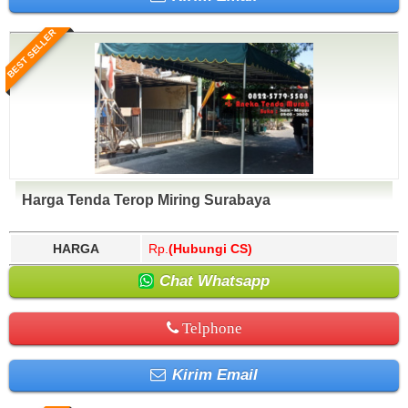
BEST SELLER
Harga Tenda Terop Miring Surabaya
HARGA
Rp.
(Hubungi CS)
Chat Whatsapp
Telphone
Kirim Email