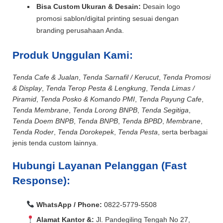
Bisa Custom Ukuran & Desain:
Desain logo
promosi sablon/digital printing sesuai dengan
branding perusahaan Anda.
Produk Unggulan Kami:
Tenda Cafe & Jualan
,
Tenda Sarnafil / Kerucut
,
Tenda Promosi
& Display
,
Tenda Terop Pesta & Lengkung
,
Tenda Limas /
Piramid
,
Tenda Posko & Komando PMI
,
Tenda Payung Cafe
,
Tenda Membrane
,
Tenda Lorong BNPB
,
Tenda Segitiga
,
Tenda Doem BNPB
,
Tenda BNPB
,
Tenda BPBD
,
Membrane
,
Tenda Roder
,
Tenda Dorokepek
,
Tenda Pesta
, serta berbagai
jenis tenda custom lainnya.
Hubungi Layanan Pelanggan (Fast
Response):
WhatsApp / Phone:
0822-5779-5508
Alamat Kantor &:
Jl. Pandegiling Tengah No 27,