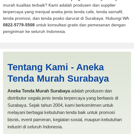
murah kualitas terbaik? Kami adalah produsen dan supplier
terpercaya yang menjual aneka jenis tenda cafe, tenda sarnafil,
tenda promosi, dan tenda posko darurat di Surabaya. Hubungi WA
0822-5779-5508
untuk konsultasi gratis dan pemesanan dengan
pengiriman ke seluruh Indonesia.
Jasa Produksi Tenda
Tentang Kami - Aneka
RUMAH Tanjung Balai |
Tenda Murah Surabaya
PRODUKSI ANEKA TENDA
MURAH
Aneka Tenda Murah Surabaya
adalah produsen dan
distributor segala jenis tenda terpercaya yang berbasis di
Surabaya. Sejak tahun 2004, kami berkomitmen untuk
melayani berbagai kebutuhan tenda baik untuk promosi
bisnis, event pameran, kegiatan sosial, maupun kebutuhan
industri di seluruh Indonesia.