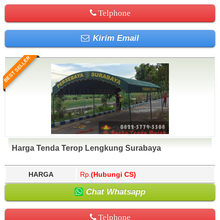
Telphone
Kirim Email
BEST SELLER
Harga Tenda Terop Lengkung Surabaya
HARGA
Rp.
(Hubungi CS)
Chat Whatsapp
Telphone