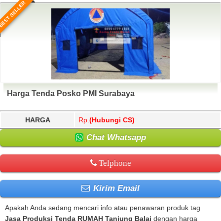
BEST SELLER
Harga Tenda Posko PMI Surabaya
HARGA
Rp.
(Hubungi CS)
Chat Whatsapp
Telphone
Kirim Email
Apakah Anda sedang mencari info atau penawaran produk tag
Jasa Produksi Tenda RUMAH Tanjung Balai
dengan harga