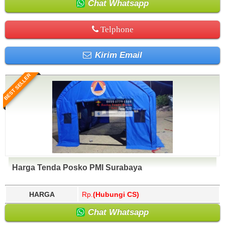
Chat Whatsapp
Telphone
Kirim Email
BEST SELLER
Harga Tenda Posko PMI Surabaya
HARGA
Rp.
(Hubungi CS)
Chat Whatsapp