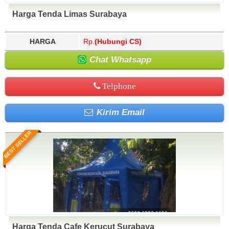
Harga Tenda Limas Surabaya
HARGA
Rp.
(Hubungi CS)
Chat Whatsapp
Telphone
Kirim Email
BEST SELLER
Harga Tenda Cafe Kerucut Surabaya