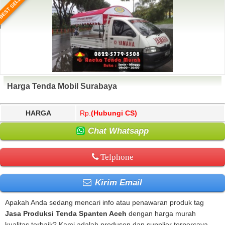
BEST SELLER
Harga Tenda Mobil Surabaya
HARGA
Rp.
(Hubungi CS)
Chat Whatsapp
Telphone
Kirim Email
Apakah Anda sedang mencari info atau penawaran produk tag
Jasa Produksi Tenda Spanten Aceh
dengan harga murah
kualitas terbaik? Kami adalah produsen dan supplier terpercaya