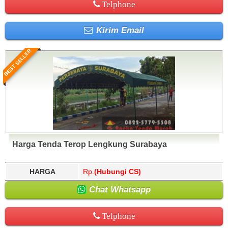
Telphone
Kirim Email
BEST SELLER
Harga Tenda Terop Lengkung Surabaya
HARGA
Rp.
(Hubungi CS)
Chat Whatsapp
Telphone