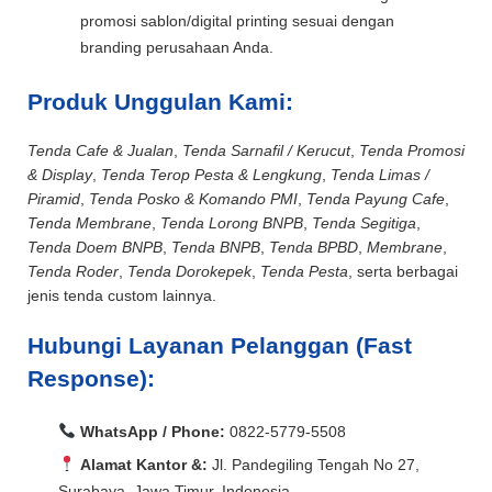
promosi sablon/digital printing sesuai dengan
branding perusahaan Anda.
Produk Unggulan Kami:
Tenda Cafe & Jualan
,
Tenda Sarnafil / Kerucut
,
Tenda Promosi
& Display
,
Tenda Terop Pesta & Lengkung
,
Tenda Limas /
Piramid
,
Tenda Posko & Komando PMI
,
Tenda Payung Cafe
,
Tenda Membrane
,
Tenda Lorong BNPB
,
Tenda Segitiga
,
Tenda Doem BNPB
,
Tenda BNPB
,
Tenda BPBD
,
Membrane
,
Tenda Roder
,
Tenda Dorokepek
,
Tenda Pesta
, serta berbagai
jenis tenda custom lainnya.
Hubungi Layanan Pelanggan (Fast
Response):
WhatsApp / Phone:
0822-5779-5508
Alamat Kantor &:
Jl. Pandegiling Tengah No 27,
Surabaya, Jawa Timur, Indonesia