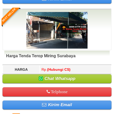
BEST SELLER
Harga Tenda Terop Miring Surabaya
HARGA
Rp.
(Hubungi CS)
Chat Whatsapp
Telphone
Kirim Email