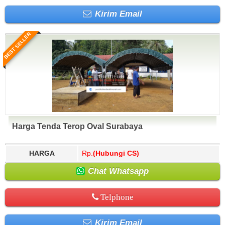
Kirim Email
BEST SELLER
Harga Tenda Terop Oval Surabaya
HARGA
Rp.
(Hubungi CS)
Chat Whatsapp
Telphone
Kirim Email