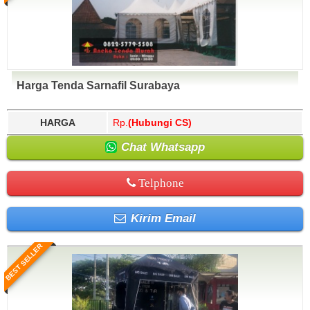
Harga Tenda Sarnafil Surabaya
HARGA
Rp.
(Hubungi CS)
Chat Whatsapp
Telphone
Kirim Email
BEST SELLER