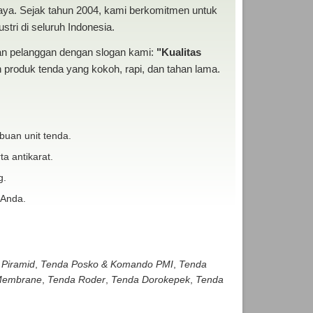
baya. Sejak tahun 2004, kami berkomitmen untuk
tri di seluruh Indonesia.
san pelanggan dengan slogan kami:
"Kualitas
produk tenda yang kokoh, rapi, dan tahan lama.
buan unit tenda.
ta antikarat.
g.
 Anda.
 Piramid
,
Tenda Posko & Komando PMI
,
Tenda
embrane
,
Tenda Roder
,
Tenda Dorokepek
,
Tenda