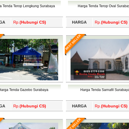
Wajo, Wakatobi, Waropen, Way Kanan, Wonogiri, Wonosobo, Y
a Tenda Terop Lengkung Surabaya
Harga Tenda Terop Oval Suraba
GA
Rp.
(Hubungi CS)
HARGA
Rp.
(Hubungi CS)
BEST SELLER
Harga Tenda Gazebo Surabaya
Harga Tenda Sarnafil Surabay
GA
Rp.
(Hubungi CS)
HARGA
Rp.
(Hubungi CS)
BEST SELLER