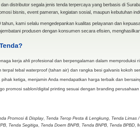
dan distributor segala jenis tenda terpercaya yang berbasis di Sura
mosi bisnis, event pameran, kegiatan sosial, maupun kebutuhan indus
20 tahun, kami selalu mengedepankan kualitas pelayanan dan kepua
jembatani produsen dengan konsumen secara efisien, menghasilkan 
 Tenda?
naga kerja ahli profesional dan berpengalaman dalam memproduksi ri
 terpal tebal waterproof (tahan air) dan rangka besi galvanis kokoh ser
 pihak ketiga, menjamin Anda mendapatkan harga terbaik dan bersain
go promosi sablon/digital printing sesuai dengan branding perusahaan
nda Promosi & Display
,
Tenda Terop Pesta & Lengkung
,
Tenda Limas /
NPB
,
Tenda Segitiga
,
Tenda Doem BNPB
,
Tenda BNPB
,
Tenda BPBD
,
M