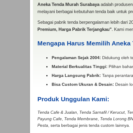
Aneka Tenda Murah Surabaya
adalah produsen 
melayani berbagai kebutuhan tenda baik untuk pro
Sebagai pabrik tenda berpengalaman lebih dari 
Premium, Harga Pabrik Terjangkau"
. Kami men
Mengapa Harus Memilih Aneka
Pengalaman Sejak 2004:
Didukung oleh te
Material Berkualitas Tinggi:
Pilihan bahan
Harga Langsung Pabrik:
Tanpa perantara
Bisa Custom Ukuran & Desain:
Desain lo
Produk Unggulan Kami:
Tenda Cafe & Jualan
,
Tenda Sarnafil / Kerucut
,
Te
Payung Cafe
,
Tenda Membrane
,
Tenda Lorong B
Pesta
, serta berbagai jenis tenda custom lainnya.