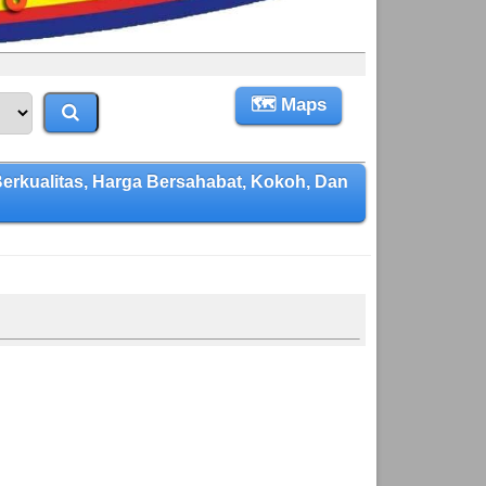
🗺 Maps
kualitas, Harga Bersahabat, Kokoh, Dan