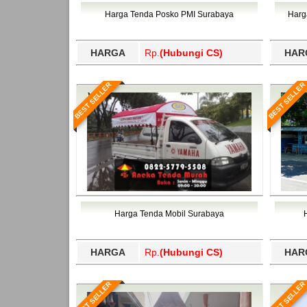
Bawang Barat, Tulangbawang, Tulungagung, 
Harga Tenda Posko PMI Surabaya
Harg
HARGA
Rp.
(Hubungi CS)
HAR
BEST SELLER
BEST SELLER
Harga Tenda Mobil Surabaya
HARGA
Rp.
(Hubungi CS)
HAR
BEST SELLER
BEST SELLER