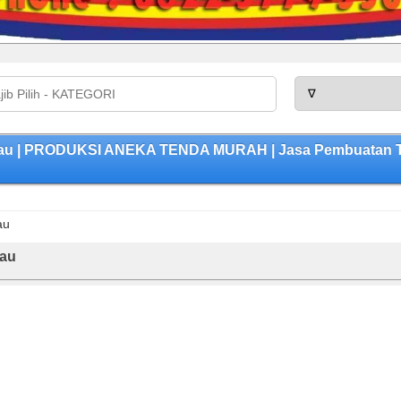
gau | PRODUKSI ANEKA TENDA MURAH | Jasa Pembuatan Ten
au
gau