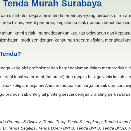
a Tenda Murah Surabaya
dan distributor segala jenis tenda terpercaya yang berbasis di Sura
mosi bisnis, event pameran, kegiatan sosial, maupun kebutuhan indus
20 tahun, kami selalu mengedepankan kualitas pelayanan dan kepua
jembatani produsen dengan konsumen secara efisien, menghasilkan 
 Tenda?
naga kerja ahli profesional dan berpengalaman dalam memproduksi ri
 terpal tebal waterproof (tahan air) dan rangka besi galvanis kokoh ser
 pihak ketiga, menjamin Anda mendapatkan harga terbaik dan bersain
go promosi sablon/digital printing sesuai dengan branding perusahaan
nda Promosi & Display
,
Tenda Terop Pesta & Lengkung
,
Tenda Limas /
NPB
,
Tenda Segitiga
,
Tenda Doem BNPB
,
Tenda BNPB
,
Tenda BPBD
,
M