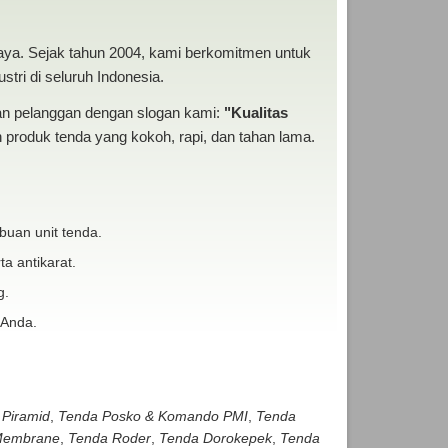
baya. Sejak tahun 2004, kami berkomitmen untuk
tri di seluruh Indonesia.
san pelanggan dengan slogan kami:
"Kualitas
produk tenda yang kokoh, rapi, dan tahan lama.
buan unit tenda.
ta antikarat.
g.
 Anda.
 Piramid
,
Tenda Posko & Komando PMI
,
Tenda
embrane
,
Tenda Roder
,
Tenda Dorokepek
,
Tenda