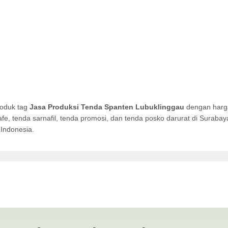
roduk tag
Jasa Produksi Tenda Spanten Lubuklinggau
dengan harga
afe, tenda sarnafil, tenda promosi, dan tenda posko darurat di Surab
Indonesia.
 Spanten Lubuklinggau | PRO