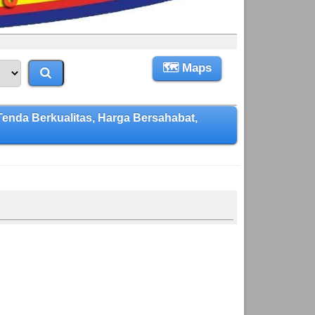
🗺 Maps
da Berkualitas, Harga Bersahabat,