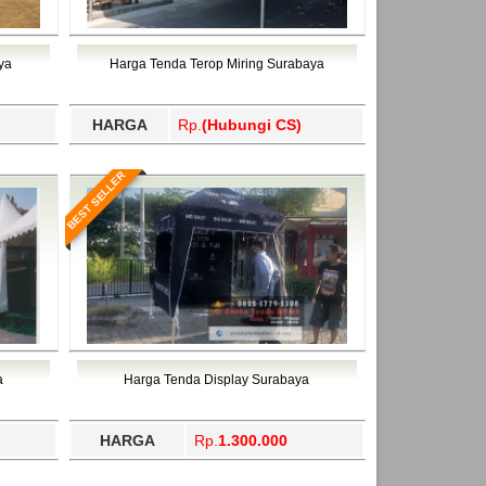
 Utara, Trenggalek, Tual, Tuban, Tulang
dama, Temanggung, Ternate, Tidore Kepulauan,
ahukimo, Yalimo, Yogyakarta.
 Utara, Trenggalek, Tual, Tuban, Tulang
ahukimo, Yalimo, Yogyakarta.
ya
Harga Tenda Terop Miring Surabaya
HARGA
Rp.
(Hubungi CS)
BEST SELLER
a
Harga Tenda Display Surabaya
HARGA
Rp.
1.300.000