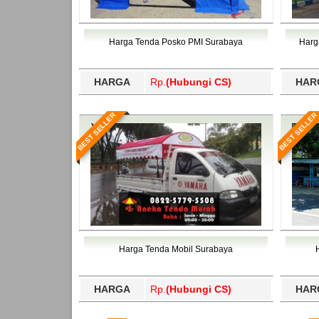
Timor Tengah Selatan, Timor Tengah Utara, To
Tengah, Tapanuli Utara, Tapin, Tarakan, Tas
Bawang Barat, Tulangbawang, Tulungagung, 
Timor Tengah Selatan, Timor Tengah Utara, To
Bawang Barat, Tulangbawang, Tulungagung, 
Harga Tenda Posko PMI Surabaya
Harg
HARGA
Rp.
(Hubungi CS)
HAR
BEST SELLER
BEST SELLER
Harga Tenda Mobil Surabaya
HARGA
Rp.
(Hubungi CS)
HAR