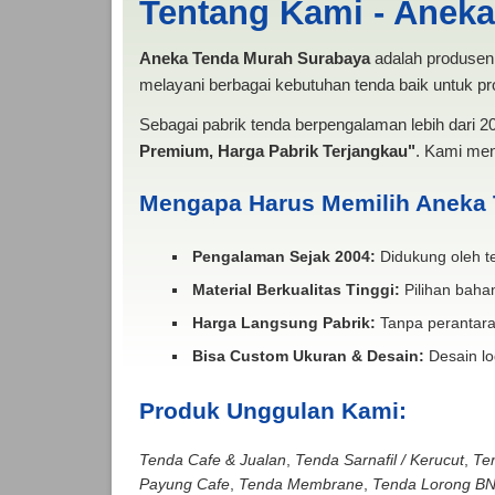
Tentang Kami - Anek
Aneka Tenda Murah Surabaya
adalah produsen 
melayani berbagai kebutuhan tenda baik untuk pro
Sebagai pabrik tenda berpengalaman lebih dari 
Premium, Harga Pabrik Terjangkau"
. Kami men
Mengapa Harus Memilih Aneka
Pengalaman Sejak 2004:
Didukung oleh te
Material Berkualitas Tinggi:
Pilihan bahan
Harga Langsung Pabrik:
Tanpa perantara
Bisa Custom Ukuran & Desain:
Desain lo
Produk Unggulan Kami:
Tenda Cafe & Jualan
,
Tenda Sarnafil / Kerucut
,
Te
Payung Cafe
,
Tenda Membrane
,
Tenda Lorong B