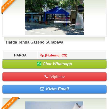
BEST SELLER
Harga Tenda Gazebo Surabaya
HARGA
Rp.
(Hubungi CS)
Chat Whatsapp
Telphone
Kirim Email
BEST SELLER