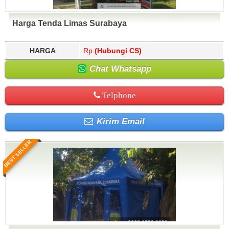
Harga Tenda Limas Surabaya
HARGA
Rp.
(Hubungi CS)
Chat Whatsapp
Telphone
Kirim Email
BEST SELLER