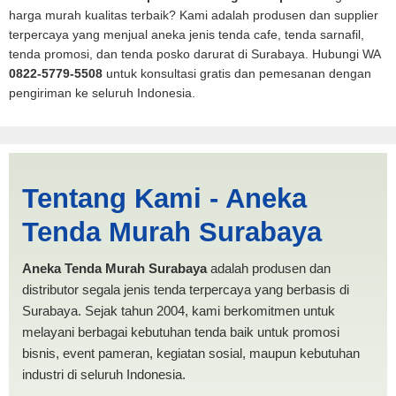
harga murah kualitas terbaik? Kami adalah produsen dan supplier
terpercaya yang menjual aneka jenis tenda cafe, tenda sarnafil,
tenda promosi, dan tenda posko darurat di Surabaya. Hubungi WA
0822-5779-5508
untuk konsultasi gratis dan pemesanan dengan
pengiriman ke seluruh Indonesia.
Jasa Produksi Tenda
Tentang Kami - Aneka
Spanten Padang Sidempuan
Tenda Murah Surabaya
| PRODUKSI ANEKA TENDA
MURAH
Aneka Tenda Murah Surabaya
adalah produsen dan
distributor segala jenis tenda terpercaya yang berbasis di
Surabaya. Sejak tahun 2004, kami berkomitmen untuk
melayani berbagai kebutuhan tenda baik untuk promosi
bisnis, event pameran, kegiatan sosial, maupun kebutuhan
industri di seluruh Indonesia.