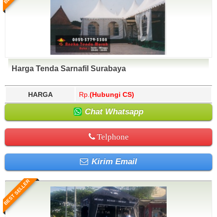
Harga Tenda Sarnafil Surabaya
HARGA
Rp.
(Hubungi CS)
Chat Whatsapp
Telphone
Kirim Email
BEST SELLER