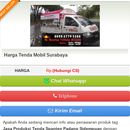
BEST SELLER
Harga Tenda Mobil Surabaya
HARGA
Rp.
(Hubungi CS)
Chat Whatsapp
Telphone
Kirim Email
Apakah Anda sedang mencari info atau penawaran produk tag
Jasa Produksi Tenda Spanten Padang Sidempuan
dengan