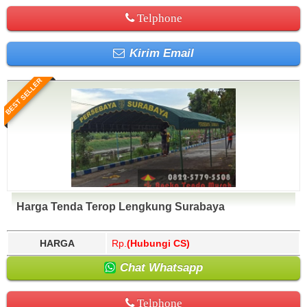
Telphone
Kirim Email
BEST SELLER
Harga Tenda Terop Lengkung Surabaya
HARGA
Rp.
(Hubungi CS)
Chat Whatsapp
Telphone