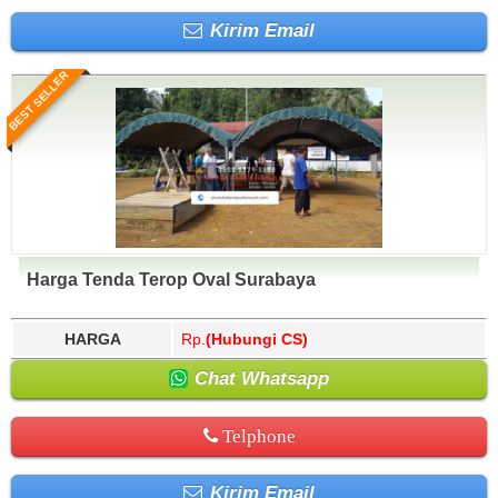
Kirim Email
BEST SELLER
Harga Tenda Terop Oval Surabaya
HARGA
Rp.
(Hubungi CS)
Chat Whatsapp
Telphone
Kirim Email