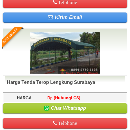
Telphone
Kirim Email
BEST SELLER
Harga Tenda Terop Lengkung Surabaya
HARGA
Rp.
(Hubungi CS)
Chat Whatsapp
Telphone