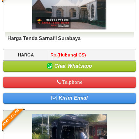
Harga Tenda Sarnafil Surabaya
HARGA
Rp.
(Hubungi CS)
Chat Whatsapp
Telphone
Kirim Email
BEST SELLER