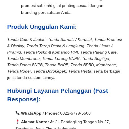
promosi sablon/digital printing sesuai dengan
branding perusahaan Anda.
Produk Unggulan Kami:
Tenda Cafe & Jualan
,
Tenda Sarnafil / Kerucut
,
Tenda Promosi
& Display
,
Tenda Terop Pesta & Lengkung
,
Tenda Limas /
Piramid
,
Tenda Posko & Komando PMI
,
Tenda Payung Cafe
,
Tenda Membrane
,
Tenda Lorong BNPB
,
Tenda Segitiga
,
Tenda Doem BNPB
,
Tenda BNPB
,
Tenda BPBD
,
Membrane
,
Tenda Roder
,
Tenda Dorokepek
,
Tenda Pesta
, serta berbagai
jenis tenda custom lainnya.
Hubungi Layanan Pelanggan (Fast
Response):
WhatsApp / Phone:
0822-5779-5508
Alamat Kantor &:
Jl. Pandegiling Tengah No 27,
Surabaya, Jawa Timur, Indonesia