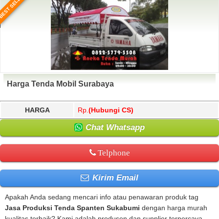
BEST SELLER
Harga Tenda Mobil Surabaya
HARGA
Rp.
(Hubungi CS)
Chat Whatsapp
Telphone
Kirim Email
Apakah Anda sedang mencari info atau penawaran produk tag
Jasa Produksi Tenda Spanten Sukabumi
dengan harga murah
kualitas terbaik? Kami adalah produsen dan supplier terpercaya