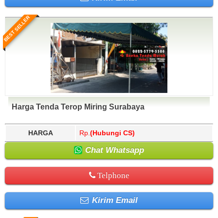
BEST SELLER
Harga Tenda Terop Miring Surabaya
HARGA
Rp.
(Hubungi CS)
Chat Whatsapp
Telphone
Kirim Email