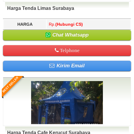
Harga Tenda Limas Surabaya
HARGA
Rp.
(Hubungi CS)
Chat Whatsapp
Telphone
Kirim Email
BEST SELLER
Harga Tenda Cafe Kerucut Surabaya