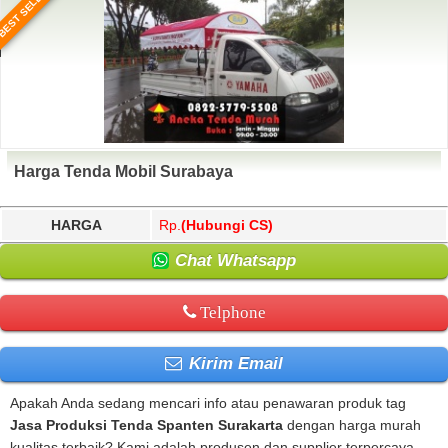
BEST SELLER
Harga Tenda Mobil Surabaya
HARGA
Rp.
(Hubungi CS)
Chat Whatsapp
Telphone
Kirim Email
Apakah Anda sedang mencari info atau penawaran produk tag
Jasa Produksi Tenda Spanten Surakarta
dengan harga murah
kualitas terbaik? Kami adalah produsen dan supplier terpercaya