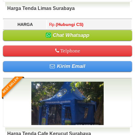
Harga Tenda Limas Surabaya
HARGA
Rp.
(Hubungi CS)
Chat Whatsapp
Telphone
Kirim Email
BEST SELLER
Harga Tenda Cafe Kerucut Surabaya