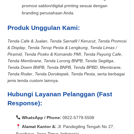
promosi sablon/digital printing sesuai dengan
branding perusahaan Anda.
Produk Unggulan Kami:
Tenda Cafe & Jualan
,
Tenda Sarnafil / Kerucut
,
Tenda Promosi
& Display
,
Tenda Terop Pesta & Lengkung
,
Tenda Limas /
Piramid
,
Tenda Posko & Komando PMI
,
Tenda Payung Cafe
,
Tenda Membrane
,
Tenda Lorong BNPB
,
Tenda Segitiga
,
Tenda Doem BNPB
,
Tenda BNPB
,
Tenda BPBD
,
Membrane
,
Tenda Roder
,
Tenda Dorokepek
,
Tenda Pesta
, serta berbagai
jenis tenda custom lainnya.
Hubungi Layanan Pelanggan (Fast
Response):
WhatsApp / Phone:
0822-5779-5508
Alamat Kantor &:
Jl. Pandegiling Tengah No 27,
Surabaya, Jawa Timur, Indonesia