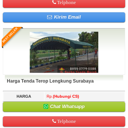
Telphone
Kirim Email
BEST SELLER
Harga Tenda Terop Lengkung Surabaya
HARGA
Rp.
(Hubungi CS)
Chat Whatsapp
Telphone