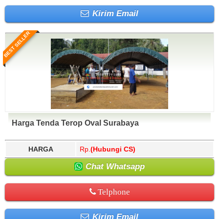
Kirim Email
BEST SELLER
Harga Tenda Terop Oval Surabaya
HARGA
Rp.
(Hubungi CS)
Chat Whatsapp
Telphone
Kirim Email