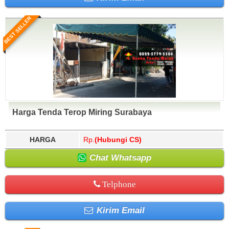
BEST SELLER
Harga Tenda Terop Miring Surabaya
HARGA
Rp.
(Hubungi CS)
Chat Whatsapp
Telphone
Kirim Email