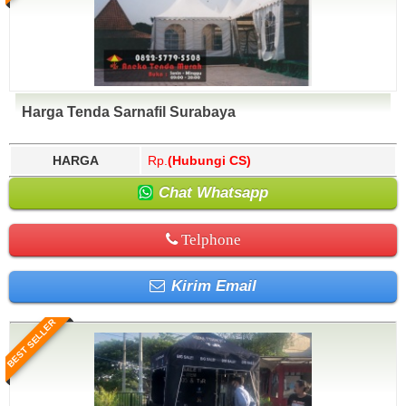
Harga Tenda Sarnafil Surabaya
HARGA
Rp.
(Hubungi CS)
Chat Whatsapp
Telphone
Kirim Email
BEST SELLER