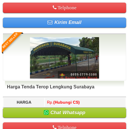
Telphone
Kirim Email
BEST SELLER
Harga Tenda Terop Lengkung Surabaya
HARGA
Rp.
(Hubungi CS)
Chat Whatsapp
Telphone