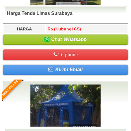
Harga Tenda Limas Surabaya
HARGA
Rp.
(Hubungi CS)
Chat Whatsapp
Telphone
Kirim Email
BEST SELLER