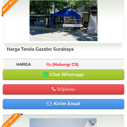
BEST SELLER
Harga Tenda Gazebo Surabaya
HARGA
Rp.
(Hubungi CS)
Chat Whatsapp
Telphone
Kirim Email
BEST SELLER