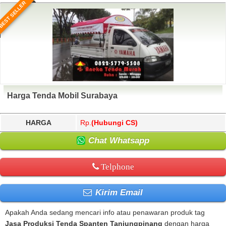
BEST SELLER
Harga Tenda Mobil Surabaya
HARGA
Rp.
(Hubungi CS)
Chat Whatsapp
Telphone
Kirim Email
Apakah Anda sedang mencari info atau penawaran produk tag
Jasa Produksi Tenda Spanten Tanjungpinang
dengan harga