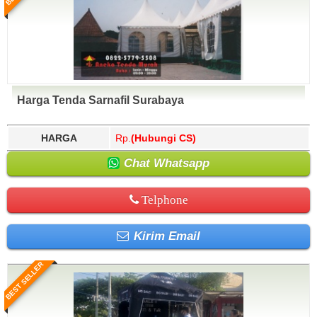
Harga Tenda Sarnafil Surabaya
HARGA
Rp.
(Hubungi CS)
Chat Whatsapp
Telphone
Kirim Email
BEST SELLER