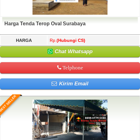
Harga Tenda Terop Oval Surabaya
HARGA
Rp.
(Hubungi CS)
Chat Whatsapp
Telphone
Kirim Email
BEST SELLER