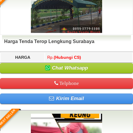
Harga Tenda Terop Lengkung Surabaya
HARGA
Rp.
(Hubungi CS)
Chat Whatsapp
Telphone
Kirim Email
BEST SELLER