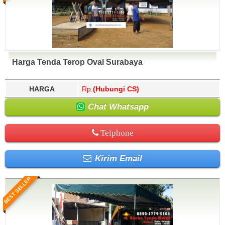
Harga Tenda Terop Oval Surabaya
HARGA
Rp.
(Hubungi CS)
Chat Whatsapp
Telphone
Kirim Email
BEST SELLER