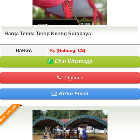
Harga Tenda Terop Keong Surabaya
HARGA
Rp.
(Hubungi CS)
Chat Whatsapp
Telphone
Kirim Email
BEST SELLER