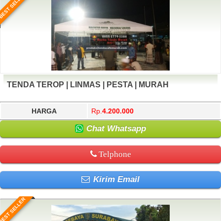
BEST SELLER
TENDA TEROP | LINMAS | PESTA | MURAH
HARGA
Rp.
4.200.000
Chat Whatsapp
Telphone
Kirim Email
BEST SELLER