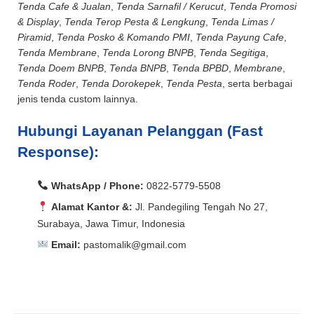
Tenda Cafe & Jualan
,
Tenda Sarnafil / Kerucut
,
Tenda Promosi
& Display
,
Tenda Terop Pesta & Lengkung
,
Tenda Limas /
Piramid
,
Tenda Posko & Komando PMI
,
Tenda Payung Cafe
,
Tenda Membrane
,
Tenda Lorong BNPB
,
Tenda Segitiga
,
Tenda Doem BNPB
,
Tenda BNPB
,
Tenda BPBD
,
Membrane
,
Tenda Roder
,
Tenda Dorokepek
,
Tenda Pesta
, serta berbagai
jenis tenda custom lainnya.
Hubungi Layanan Pelanggan (Fast
Response):
WhatsApp / Phone:
0822-5779-5508
Alamat Kantor &:
Jl. Pandegiling Tengah No 27,
Surabaya, Jawa Timur, Indonesia
Email:
pastomalik@gmail.com
Aceh Barat, Aceh Barat Daya, Aceh Besar, Aceh Jaya,
Aceh Selatan, Aceh Singkil, Aceh Tamiang, Aceh
Aceh Barat, Aceh Barat Daya, Aceh Besar, Aceh Jaya,
Tengah, Aceh Tenggara, Aceh Timur, Aceh Utara, Agam,
Aceh Selatan, Aceh Singkil, Aceh Tamiang, Aceh