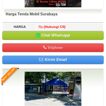
Harga Tenda Mobil Surabaya
HARGA
Rp.
(Hubungi CS)
Chat Whatsapp
Telphone
Kirim Email
BEST SELLER