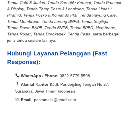
Tenda Cafe & Jualan
,
Tenda Sarnafil / Kerucut
,
Tenda Promosi
& Display
,
Tenda Terop Pesta & Lengkung
,
Tenda Limas /
Piramid
,
Tenda Posko & Komando PMI
,
Tenda Payung Cafe
,
Tenda Membrane
,
Tenda Lorong BNPB
,
Tenda Segitiga
,
Tenda Doem BNPB
,
Tenda BNPB
,
Tenda BPBD
,
Membrane
,
Tenda Roder
,
Tenda Dorokepek
,
Tenda Pesta
, serta berbagai
jenis tenda custom lainnya.
Hubungi Layanan Pelanggan (Fast
Response):
WhatsApp / Phone:
0822-5779-5508
Alamat Kantor &:
Jl. Pandegiling Tengah No 27,
Surabaya, Jawa Timur, Indonesia
Email:
pastomalik@gmail.com
Aceh Barat, Aceh Barat Daya, Aceh Besar, Aceh Jaya,
Aceh Selatan, Aceh Singkil, Aceh Tamiang, Aceh
Aceh Barat, Aceh Barat Daya, Aceh Besar, Aceh Jaya,
Tengah, Aceh Tenggara, Aceh Timur, Aceh Utara, Agam,
Aceh Selatan, Aceh Singkil, Aceh Tamiang, Aceh