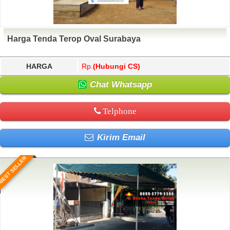
Harga Tenda Terop Oval Surabaya
HARGA
Rp.
(Hubungi CS)
Chat Whatsapp
Telphone
Kirim Email
BEST SELLER