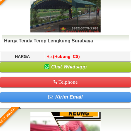
Harga Tenda Terop Lengkung Surabaya
HARGA
Rp.
(Hubungi CS)
Chat Whatsapp
Telphone
Kirim Email
BEST SELLER