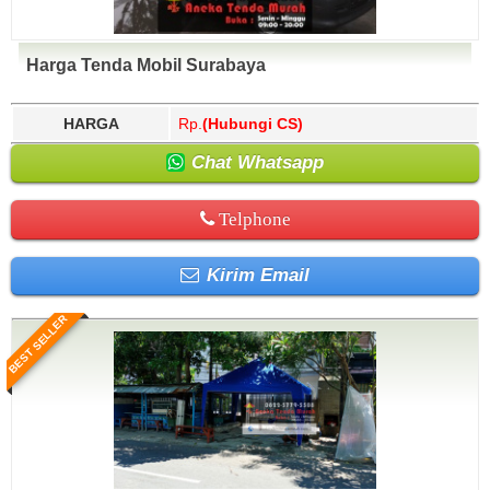
Harga Tenda Mobil Surabaya
HARGA
Rp.
(Hubungi CS)
Chat Whatsapp
Telphone
Kirim Email
BEST SELLER