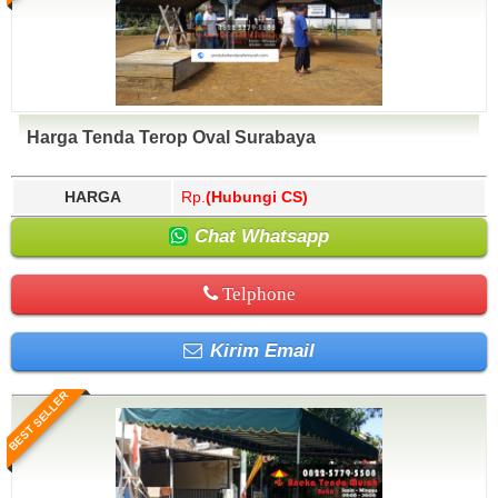
Harga Tenda Terop Oval Surabaya
HARGA
Rp.
(Hubungi CS)
Chat Whatsapp
Telphone
Kirim Email
BEST SELLER