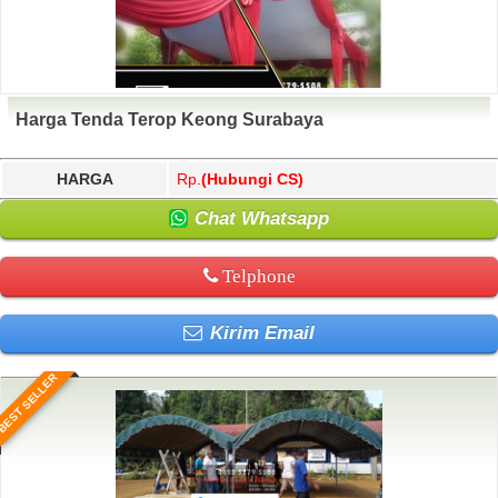
Harga Tenda Terop Keong Surabaya
HARGA
Rp.
(Hubungi CS)
Chat Whatsapp
Telphone
Kirim Email
BEST SELLER