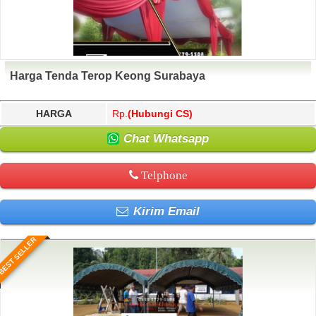
Harga Tenda Terop Keong Surabaya
HARGA
Rp.
(Hubungi CS)
Chat Whatsapp
Telphone
Kirim Email
BEST SELLER