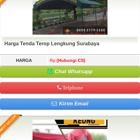
Harga Tenda Terop Lengkung Surabaya
HARGA
Rp.
(Hubungi CS)
Chat Whatsapp
Telphone
Kirim Email
BEST SELLER