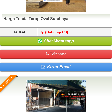
Harga Tenda Terop Oval Surabaya
HARGA
Rp.
(Hubungi CS)
Chat Whatsapp
Telphone
Kirim Email
BEST SELLER