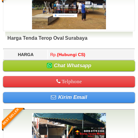
Harga Tenda Terop Oval Surabaya
HARGA
Rp.
(Hubungi CS)
Chat Whatsapp
Telphone
Kirim Email
BEST SELLER