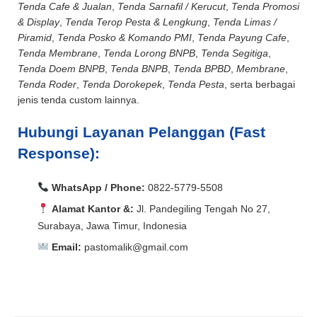
Tenda Cafe & Jualan
,
Tenda Sarnafil / Kerucut
,
Tenda Promosi
& Display
,
Tenda Terop Pesta & Lengkung
,
Tenda Limas /
Piramid
,
Tenda Posko & Komando PMI
,
Tenda Payung Cafe
,
Tenda Membrane
,
Tenda Lorong BNPB
,
Tenda Segitiga
,
Tenda Doem BNPB
,
Tenda BNPB
,
Tenda BPBD
,
Membrane
,
Tenda Roder
,
Tenda Dorokepek
,
Tenda Pesta
, serta berbagai
jenis tenda custom lainnya.
Hubungi Layanan Pelanggan (Fast
Response):
WhatsApp / Phone:
0822-5779-5508
Alamat Kantor &:
Jl. Pandegiling Tengah No 27,
Surabaya, Jawa Timur, Indonesia
Email:
pastomalik@gmail.com
Aceh Barat, Aceh Barat Daya, Aceh Besar, Aceh Jaya,
Aceh Selatan, Aceh Singkil, Aceh Tamiang, Aceh
Aceh Barat, Aceh Barat Daya, Aceh Besar, Aceh Jaya,
Tengah, Aceh Tenggara, Aceh Timur, Aceh Utara, Agam,
Aceh Selatan, Aceh Singkil, Aceh Tamiang, Aceh