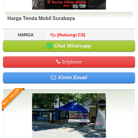
Harga Tenda Mobil Surabaya
HARGA
Rp.
(Hubungi CS)
Chat Whatsapp
Telphone
Kirim Email
BEST SELLER