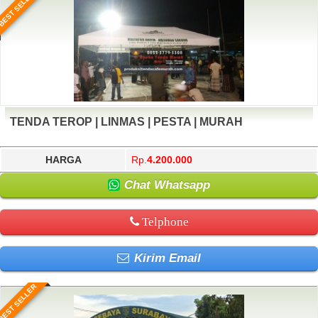
BEST SELLER
TENDA TEROP | LINMAS | PESTA | MURAH
HARGA
Rp.
4.200.000
Chat Whatsapp
Telphone
Kirim Email
BEST SELLER