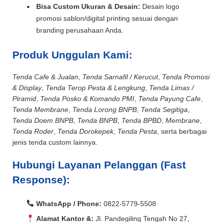
Bisa Custom Ukuran & Desain:
Desain logo
promosi sablon/digital printing sesuai dengan
branding perusahaan Anda.
Produk Unggulan Kami:
Tenda Cafe & Jualan
,
Tenda Sarnafil / Kerucut
,
Tenda Promosi
& Display
,
Tenda Terop Pesta & Lengkung
,
Tenda Limas /
Piramid
,
Tenda Posko & Komando PMI
,
Tenda Payung Cafe
,
Tenda Membrane
,
Tenda Lorong BNPB
,
Tenda Segitiga
,
Tenda Doem BNPB
,
Tenda BNPB
,
Tenda BPBD
,
Membrane
,
Tenda Roder
,
Tenda Dorokepek
,
Tenda Pesta
, serta berbagai
jenis tenda custom lainnya.
Hubungi Layanan Pelanggan (Fast
Response):
WhatsApp / Phone:
0822-5779-5508
Alamat Kantor &:
Jl. Pandegiling Tengah No 27,