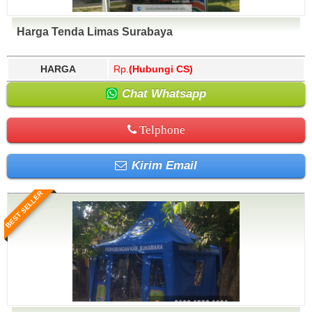
Harga Tenda Limas Surabaya
HARGA
Rp.
(Hubungi CS)
Chat Whatsapp
Telphone
Kirim Email
BEST SELLER