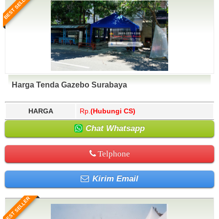
BEST SELLER
Harga Tenda Gazebo Surabaya
HARGA
Rp.
(Hubungi CS)
Chat Whatsapp
Telphone
Kirim Email
BEST SELLER