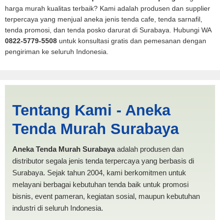
harga murah kualitas terbaik? Kami adalah produsen dan supplier
terpercaya yang menjual aneka jenis tenda cafe, tenda sarnafil,
tenda promosi, dan tenda posko darurat di Surabaya. Hubungi WA
0822-5779-5508
untuk konsultasi gratis dan pemesanan dengan
pengiriman ke seluruh Indonesia.
Jasa Produksi Tenda Terop
Tentang Kami - Aneka
Datar Bandar Lampung |
Tenda Murah Surabaya
PRODUKSI ANEKA TENDA
MURAH
Aneka Tenda Murah Surabaya
adalah produsen dan
distributor segala jenis tenda terpercaya yang berbasis di
Surabaya. Sejak tahun 2004, kami berkomitmen untuk
melayani berbagai kebutuhan tenda baik untuk promosi
bisnis, event pameran, kegiatan sosial, maupun kebutuhan
industri di seluruh Indonesia.