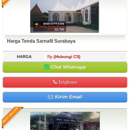
Harga Tenda Sarnafil Surabaya
HARGA
Rp.
(Hubungi CS)
Chat Whatsapp
Telphone
Kirim Email
BEST SELLER