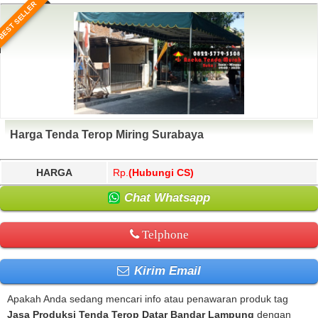
BEST SELLER
Harga Tenda Terop Miring Surabaya
HARGA
Rp.
(Hubungi CS)
Chat Whatsapp
Telphone
Kirim Email
Apakah Anda sedang mencari info atau penawaran produk tag
Jasa Produksi Tenda Terop Datar Bandar Lampung
dengan