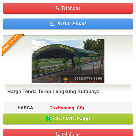
Telphone
Kirim Email
BEST SELLER
Harga Tenda Terop Lengkung Surabaya
HARGA
Rp.
(Hubungi CS)
Chat Whatsapp
Telphone