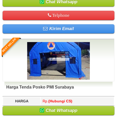
Chat Whatsapp
Telphone
Kirim Email
BEST SELLER
Harga Tenda Posko PMI Surabaya
HARGA
Rp.
(Hubungi CS)
Chat Whatsapp