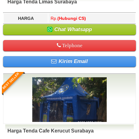
Harga Tenda Limas Surabaya
HARGA
Rp.
(Hubungi CS)
Chat Whatsapp
Telphone
Kirim Email
BEST SELLER
Harga Tenda Cafe Kerucut Surabaya