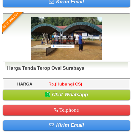
Kirim Email
BEST SELLER
Harga Tenda Terop Oval Surabaya
HARGA
Rp.
(Hubungi CS)
Chat Whatsapp
Telphone
Kirim Email