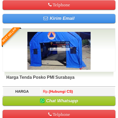
Telphone
Kirim Email
BEST SELLER
Harga Tenda Posko PMI Surabaya
HARGA
Rp.
(Hubungi CS)
Chat Whatsapp
Telphone