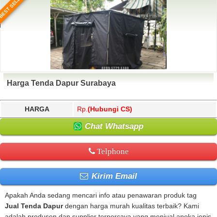
BEST SELLER
Harga Tenda Dapur Surabaya
HARGA
Rp.
(Hubungi CS)
Chat Whatsapp
Telphone
Kirim Email
Apakah Anda sedang mencari info atau penawaran produk tag
Jual Tenda Dapur
dengan harga murah kualitas terbaik? Kami
adalah produsen dan supplier terpercaya yang menjual aneka jenis