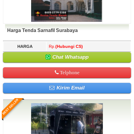
Harga Tenda Sarnafil Surabaya
HARGA
Rp.
(Hubungi CS)
Chat Whatsapp
Telphone
Kirim Email
BEST SELLER