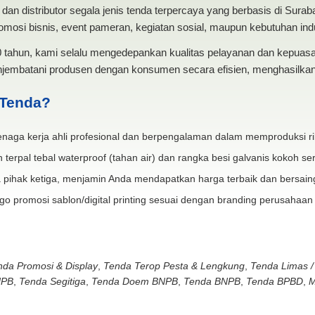
dan distributor segala jenis tenda terpercaya yang berbasis di Sura
mosi bisnis, event pameran, kegiatan sosial, maupun kebutuhan indus
20 tahun, kami selalu mengedepankan kualitas pelayanan dan kepua
jembatani produsen dengan konsumen secara efisien, menghasilkan 
 Tenda?
naga kerja ahli profesional dan berpengalaman dalam memproduksi ri
 terpal tebal waterproof (tahan air) dan rangka besi galvanis kokoh ser
 pihak ketiga, menjamin Anda mendapatkan harga terbaik dan bersain
go promosi sablon/digital printing sesuai dengan branding perusahaan
nda Promosi & Display
,
Tenda Terop Pesta & Lengkung
,
Tenda Limas /
NPB
,
Tenda Segitiga
,
Tenda Doem BNPB
,
Tenda BNPB
,
Tenda BPBD
,
M