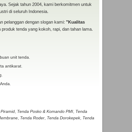
baya. Sejak tahun 2004, kami berkomitmen untuk
tri di seluruh Indonesia.
san pelanggan dengan slogan kami:
"Kualitas
produk tenda yang kokoh, rapi, dan tahan lama.
buan unit tenda.
ta antikarat.
g.
 Anda.
 Piramid
,
Tenda Posko & Komando PMI
,
Tenda
embrane
,
Tenda Roder
,
Tenda Dorokepek
,
Tenda