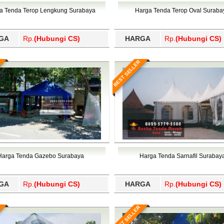
Wajo, Wakatobi, Waropen, Way Kanan, Wonogiri, Wonosobo, Y
a Tenda Terop Lengkung Surabaya
Harga Tenda Terop Oval Suraba
GA
Rp.
(Hubungi CS)
HARGA
Rp.
(Hubungi CS)
BEST SELLER
Harga Tenda Gazebo Surabaya
Harga Tenda Sarnafil Surabay
GA
Rp.
(Hubungi CS)
HARGA
Rp.
(Hubungi CS)
BEST SELLER