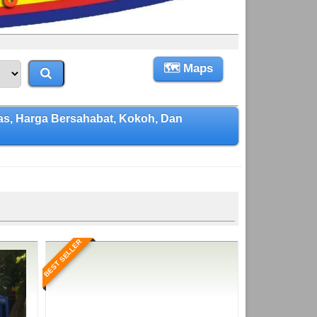
🗺 Maps
s, Harga Bersahabat, Kokoh, Dan
BEST SELLER