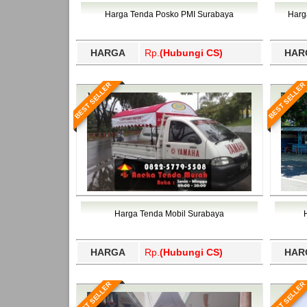
Bawang Barat, Tulangbawang, Tulungagung, 
Harga Tenda Posko PMI Surabaya
Harg
HARGA
Rp.
(Hubungi CS)
HAR
BEST SELLER
BEST SELLER
Harga Tenda Mobil Surabaya
HARGA
Rp.
(Hubungi CS)
HAR
BEST SELLER
BEST SELLER