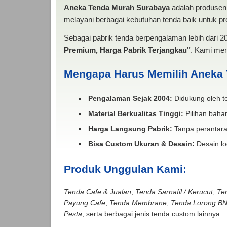
Aneka Tenda Murah Surabaya
adalah produsen 
melayani berbagai kebutuhan tenda baik untuk pro
Sebagai pabrik tenda berpengalaman lebih dari 
Premium, Harga Pabrik Terjangkau"
. Kami men
Mengapa Harus Memilih Aneka
Pengalaman Sejak 2004:
Didukung oleh te
Material Berkualitas Tinggi:
Pilihan bahan
Harga Langsung Pabrik:
Tanpa perantara
Bisa Custom Ukuran & Desain:
Desain lo
Produk Unggulan Kami:
Tenda Cafe & Jualan
,
Tenda Sarnafil / Kerucut
,
Te
Payung Cafe
,
Tenda Membrane
,
Tenda Lorong B
Pesta
, serta berbagai jenis tenda custom lainnya.