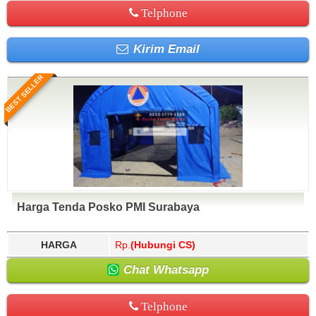
Telphone
Kirim Email
BEST SELLER
Harga Tenda Posko PMI Surabaya
HARGA
Rp.
(Hubungi CS)
Chat Whatsapp
Telphone