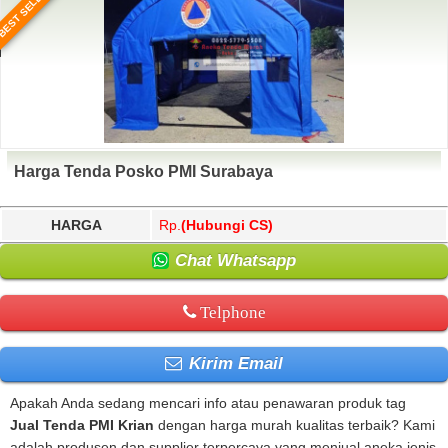
BEST SELLER
Harga Tenda Posko PMI Surabaya
HARGA
Rp.
(Hubungi CS)
Chat Whatsapp
Telphone
Kirim Email
Apakah Anda sedang mencari info atau penawaran produk tag
Jual Tenda PMI Krian
dengan harga murah kualitas terbaik? Kami
adalah produsen dan supplier terpercaya yang menjual aneka jenis