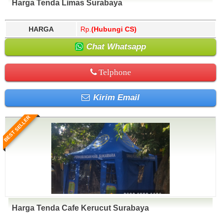
Harga Tenda Limas Surabaya
HARGA
Rp.
(Hubungi CS)
Chat Whatsapp
Telphone
Kirim Email
BEST SELLER
Harga Tenda Cafe Kerucut Surabaya