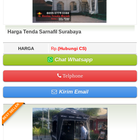
Harga Tenda Sarnafil Surabaya
HARGA
Rp.
(Hubungi CS)
Chat Whatsapp
Telphone
Kirim Email
BEST SELLER