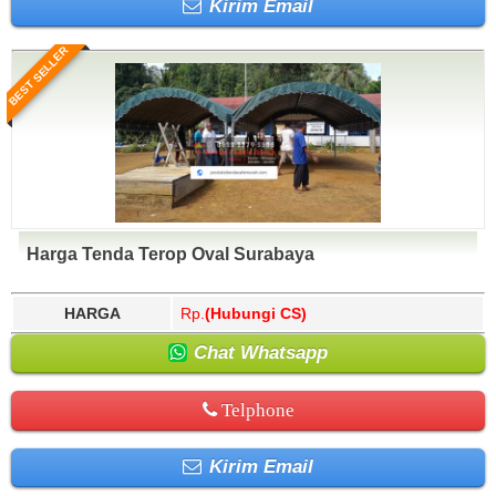
Kirim Email
BEST SELLER
Harga Tenda Terop Oval Surabaya
HARGA
Rp.
(Hubungi CS)
Chat Whatsapp
Telphone
Kirim Email