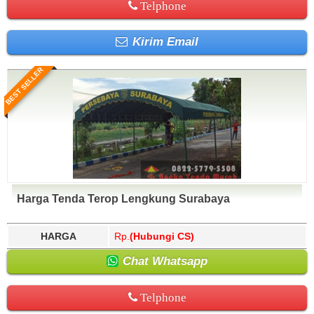
Telphone
Kirim Email
BEST SELLER
Harga Tenda Terop Lengkung Surabaya
HARGA
Rp.
(Hubungi CS)
Chat Whatsapp
Telphone