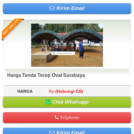
Kirim Email
BEST SELLER
Harga Tenda Terop Oval Surabaya
HARGA
Rp.
(Hubungi CS)
Chat Whatsapp
Telphone
Kirim Email