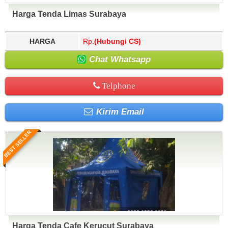
Harga Tenda Limas Surabaya
HARGA
Rp.
(Hubungi CS)
Chat Whatsapp
Telphone
Kirim Email
BEST SELLER
Harga Tenda Cafe Kerucut Surabaya