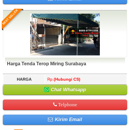
BEST SELLER
Harga Tenda Terop Miring Surabaya
HARGA
Rp.
(Hubungi CS)
Chat Whatsapp
Telphone
Kirim Email