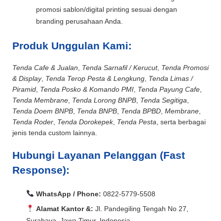
promosi sablon/digital printing sesuai dengan
branding perusahaan Anda.
Produk Unggulan Kami:
Tenda Cafe & Jualan
,
Tenda Sarnafil / Kerucut
,
Tenda Promosi
& Display
,
Tenda Terop Pesta & Lengkung
,
Tenda Limas /
Piramid
,
Tenda Posko & Komando PMI
,
Tenda Payung Cafe
,
Tenda Membrane
,
Tenda Lorong BNPB
,
Tenda Segitiga
,
Tenda Doem BNPB
,
Tenda BNPB
,
Tenda BPBD
,
Membrane
,
Tenda Roder
,
Tenda Dorokepek
,
Tenda Pesta
, serta berbagai
jenis tenda custom lainnya.
Hubungi Layanan Pelanggan (Fast
Response):
WhatsApp / Phone:
0822-5779-5508
Alamat Kantor &:
Jl. Pandegiling Tengah No 27,
Surabaya, Jawa Timur, Indonesia