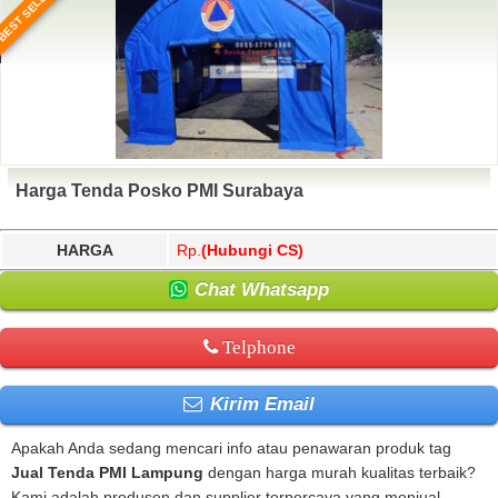
BEST SELLER
Harga Tenda Posko PMI Surabaya
HARGA
Rp.
(Hubungi CS)
Chat Whatsapp
Telphone
Kirim Email
Apakah Anda sedang mencari info atau penawaran produk tag
Jual Tenda PMI Lampung
dengan harga murah kualitas terbaik?
Kami adalah produsen dan supplier terpercaya yang menjual