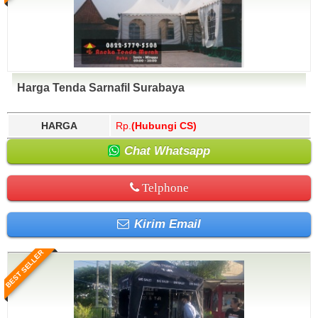
Harga Tenda Sarnafil Surabaya
HARGA
Rp.
(Hubungi CS)
Chat Whatsapp
Telphone
Kirim Email
BEST SELLER