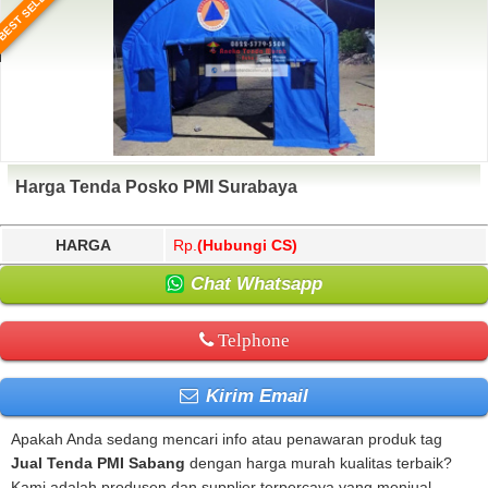
BEST SELLER
Harga Tenda Posko PMI Surabaya
HARGA
Rp.
(Hubungi CS)
Chat Whatsapp
Telphone
Kirim Email
Apakah Anda sedang mencari info atau penawaran produk tag
Jual Tenda PMI Sabang
dengan harga murah kualitas terbaik?
Kami adalah produsen dan supplier terpercaya yang menjual