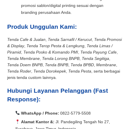
promosi sablon/digital printing sesuai dengan
branding perusahaan Anda.
Produk Unggulan Kami:
Tenda Cafe & Jualan
,
Tenda Sarnafil / Kerucut
,
Tenda Promosi
& Display
,
Tenda Terop Pesta & Lengkung
,
Tenda Limas /
Piramid
,
Tenda Posko & Komando PMI
,
Tenda Payung Cafe
,
Tenda Membrane
,
Tenda Lorong BNPB
,
Tenda Segitiga
,
Tenda Doem BNPB
,
Tenda BNPB
,
Tenda BPBD
,
Membrane
,
Tenda Roder
,
Tenda Dorokepek
,
Tenda Pesta
, serta berbagai
jenis tenda custom lainnya.
Hubungi Layanan Pelanggan (Fast
Response):
WhatsApp / Phone:
0822-5779-5508
Alamat Kantor &:
Jl. Pandegiling Tengah No 27,
Surabaya, Jawa Timur, Indonesia