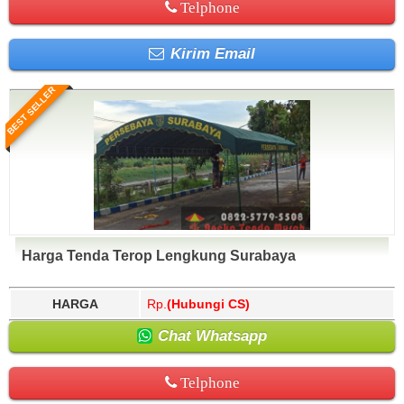
Telphone
Kirim Email
BEST SELLER
Harga Tenda Terop Lengkung Surabaya
HARGA
Rp.
(Hubungi CS)
Chat Whatsapp
Telphone