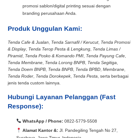
promosi sablon/digital printing sesuai dengan
branding perusahaan Anda.
Produk Unggulan Kami:
Tenda Cafe & Jualan
,
Tenda Sarnafil / Kerucut
,
Tenda Promosi
& Display
,
Tenda Terop Pesta & Lengkung
,
Tenda Limas /
Piramid
,
Tenda Posko & Komando PMI
,
Tenda Payung Cafe
,
Tenda Membrane
,
Tenda Lorong BNPB
,
Tenda Segitiga
,
Tenda Doem BNPB
,
Tenda BNPB
,
Tenda BPBD
,
Membrane
,
Tenda Roder
,
Tenda Dorokepek
,
Tenda Pesta
, serta berbagai
jenis tenda custom lainnya.
Hubungi Layanan Pelanggan (Fast
Response):
WhatsApp / Phone:
0822-5779-5508
Alamat Kantor &:
Jl. Pandegiling Tengah No 27,
Surabaya, Jawa Timur, Indonesia