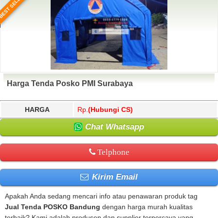
BEST SELLER
Harga Tenda Posko PMI Surabaya
HARGA
Rp.
(Hubungi CS)
Chat Whatsapp
Telphone
Kirim Email
Apakah Anda sedang mencari info atau penawaran produk tag
Jual Tenda POSKO Bandung
dengan harga murah kualitas
terbaik? Kami adalah produsen dan supplier terpercaya yang