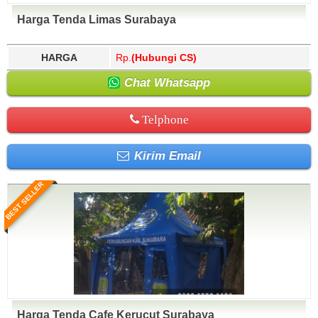
Harga Tenda Limas Surabaya
HARGA
Rp.
(Hubungi CS)
Chat Whatsapp
Telphone
Kirim Email
BEST SELLER
Harga Tenda Cafe Kerucut Surabaya