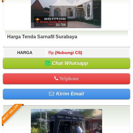
Harga Tenda Sarnafil Surabaya
HARGA
Rp.
(Hubungi CS)
Chat Whatsapp
Telphone
Kirim Email
BEST SELLER