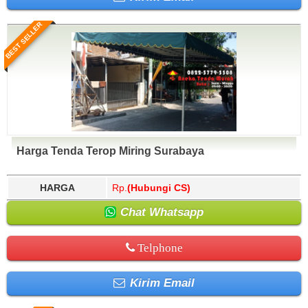
BEST SELLER
Harga Tenda Terop Miring Surabaya
HARGA
Rp.
(Hubungi CS)
Chat Whatsapp
Telphone
Kirim Email