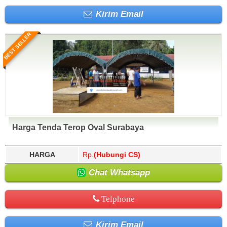
Kirim Email
BEST SELLER
Harga Tenda Terop Oval Surabaya
HARGA
Rp.
(Hubungi CS)
Chat Whatsapp
Telphone
Kirim Email