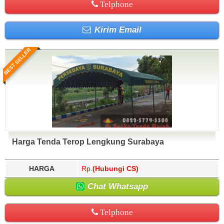
Telphone
Kirim Email
BEST SELLER
Harga Tenda Terop Lengkung Surabaya
HARGA
Rp.
(Hubungi CS)
Chat Whatsapp
Telphone