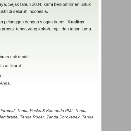
baya. Sejak tahun 2004, kami berkomitmen untuk
tri di seluruh Indonesia.
san pelanggan dengan slogan kami:
"Kualitas
produk tenda yang kokoh, rapi, dan tahan lama.
buan unit tenda.
ta antikarat.
g.
 Anda.
 Piramid
,
Tenda Posko & Komando PMI
,
Tenda
embrane
,
Tenda Roder
,
Tenda Dorokepek
,
Tenda