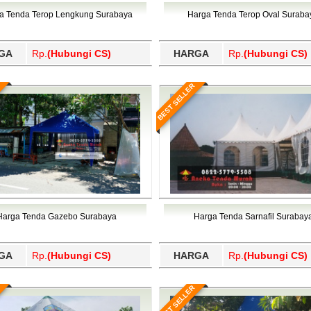
Wajo, Wakatobi, Waropen, Way Kanan, Wonogiri, Wonosobo, Y
a Tenda Terop Lengkung Surabaya
Harga Tenda Terop Oval Suraba
GA
Rp.
(Hubungi CS)
HARGA
Rp.
(Hubungi CS)
BEST SELLER
Harga Tenda Gazebo Surabaya
Harga Tenda Sarnafil Surabay
GA
Rp.
(Hubungi CS)
HARGA
Rp.
(Hubungi CS)
BEST SELLER