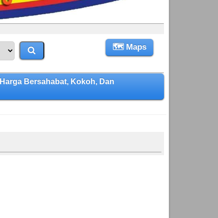
🗺 Maps
Harga Bersahabat, Kokoh, Dan