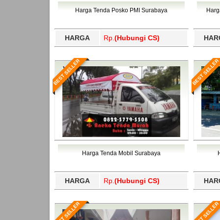
Bawang Barat, Tulangbawang, Tulungagung, 
Harga Tenda Posko PMI Surabaya
Harg
HARGA
Rp.
(Hubungi CS)
HAR
BEST SELLER
BEST SELLER
Harga Tenda Mobil Surabaya
HARGA
Rp.
(Hubungi CS)
HAR
BEST SELLER
BEST SELLER