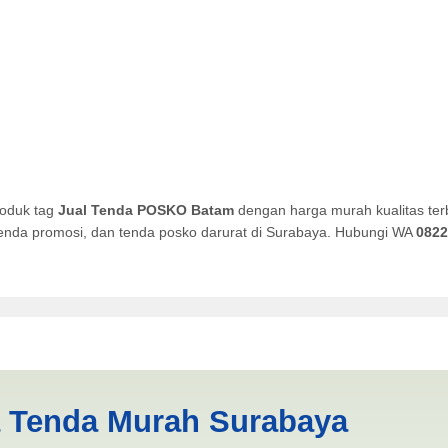
roduk tag
Jual Tenda POSKO Batam
dengan harga murah kualitas ter
, tenda promosi, dan tenda posko darurat di Surabaya. Hubungi WA
0822
atam | PRODUKSI ANEKA TEN
a Tenda Murah Surabaya