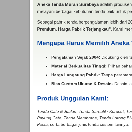
Aneka Tenda Murah Surabaya
adalah produsen 
melayani berbagai kebutuhan tenda baik untuk pro
Sebagai pabrik tenda berpengalaman lebih dari 
Premium, Harga Pabrik Terjangkau"
. Kami men
Mengapa Harus Memilih Aneka
Pengalaman Sejak 2004:
Didukung oleh te
Material Berkualitas Tinggi:
Pilihan bahan
Harga Langsung Pabrik:
Tanpa perantara
Bisa Custom Ukuran & Desain:
Desain lo
Produk Unggulan Kami:
Tenda Cafe & Jualan
,
Tenda Sarnafil / Kerucut
,
Te
Payung Cafe
,
Tenda Membrane
,
Tenda Lorong B
Pesta
, serta berbagai jenis tenda custom lainnya.