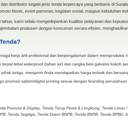
dan distributor segala jenis tenda terpercaya yang berbasis di Sura
mosi bisnis, event pameran, kegiatan sosial, maupun kebutuhan indus
20 tahun, kami selalu mengedepankan kualitas pelayanan dan kepua
jembatani produsen dengan konsumen secara efisien, menghasilkan 
 Tenda?
naga kerja ahli profesional dan berpengalaman dalam memproduksi ri
 terpal tebal waterproof (tahan air) dan rangka besi galvanis kokoh ser
 pihak ketiga, menjamin Anda mendapatkan harga terbaik dan bersain
go promosi sablon/digital printing sesuai dengan branding perusahaan
nda Promosi & Display
,
Tenda Terop Pesta & Lengkung
,
Tenda Limas /
NPB
,
Tenda Segitiga
,
Tenda Doem BNPB
,
Tenda BNPB
,
Tenda BPBD
,
M