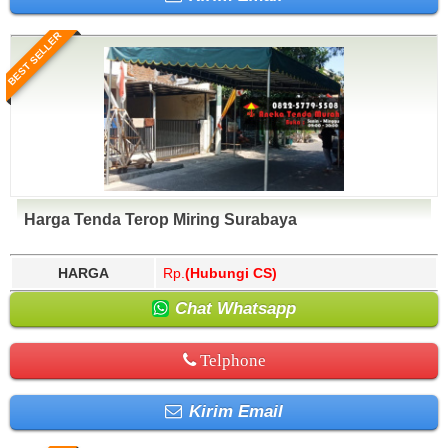
BEST SELLER
Harga Tenda Terop Miring Surabaya
HARGA
Rp.
(Hubungi CS)
Chat Whatsapp
Telphone
Kirim Email