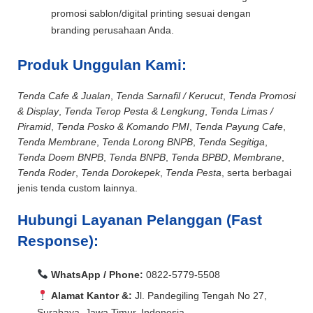
promosi sablon/digital printing sesuai dengan
branding perusahaan Anda.
Produk Unggulan Kami:
Tenda Cafe & Jualan
,
Tenda Sarnafil / Kerucut
,
Tenda Promosi
& Display
,
Tenda Terop Pesta & Lengkung
,
Tenda Limas /
Piramid
,
Tenda Posko & Komando PMI
,
Tenda Payung Cafe
,
Tenda Membrane
,
Tenda Lorong BNPB
,
Tenda Segitiga
,
Tenda Doem BNPB
,
Tenda BNPB
,
Tenda BPBD
,
Membrane
,
Tenda Roder
,
Tenda Dorokepek
,
Tenda Pesta
, serta berbagai
jenis tenda custom lainnya.
Hubungi Layanan Pelanggan (Fast
Response):
WhatsApp / Phone:
0822-5779-5508
Alamat Kantor &:
Jl. Pandegiling Tengah No 27,
Surabaya, Jawa Timur, Indonesia