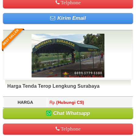
Telphone
Kirim Email
BEST SELLER
Harga Tenda Terop Lengkung Surabaya
HARGA
Rp.
(Hubungi CS)
Chat Whatsapp
Telphone