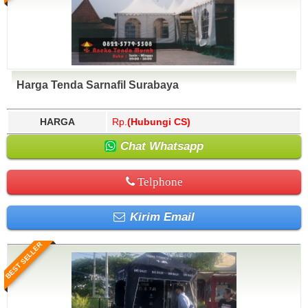
Harga Tenda Sarnafil Surabaya
HARGA
Rp.
(Hubungi CS)
Chat Whatsapp
Telphone
Kirim Email
BEST SELLER