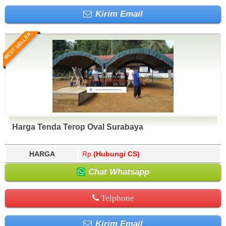
Kirim Email
BEST SELLER
Harga Tenda Terop Oval Surabaya
HARGA
Rp.
(Hubungi CS)
Chat Whatsapp
Telphone
Kirim Email