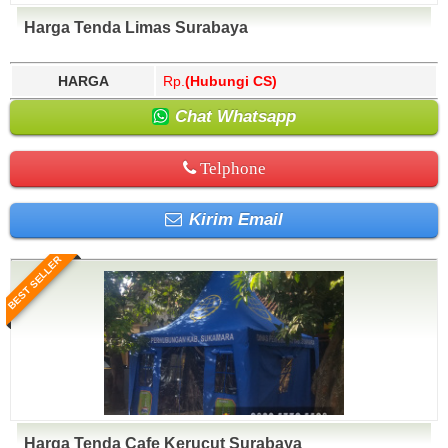
Harga Tenda Limas Surabaya
HARGA
Rp.
(Hubungi CS)
Chat Whatsapp
Telphone
Kirim Email
BEST SELLER
Harga Tenda Cafe Kerucut Surabaya