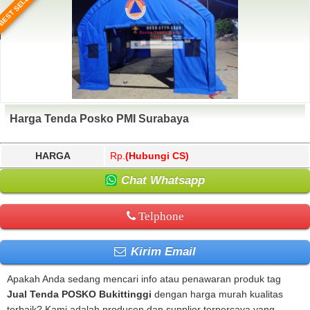
BEST SELLER
Harga Tenda Posko PMI Surabaya
HARGA
Rp.
(Hubungi CS)
Chat Whatsapp
Telphone
Kirim Email
Apakah Anda sedang mencari info atau penawaran produk tag
Jual Tenda POSKO Bukittinggi
dengan harga murah kualitas
terbaik? Kami adalah produsen dan supplier terpercaya yang