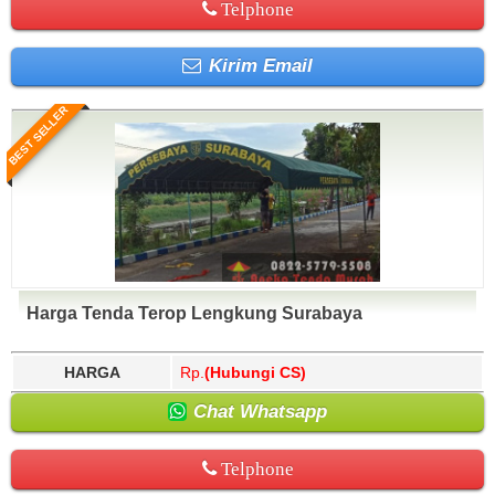
Telphone
Kirim Email
BEST SELLER
Harga Tenda Terop Lengkung Surabaya
HARGA
Rp.
(Hubungi CS)
Chat Whatsapp
Telphone