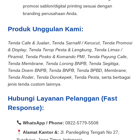
promosi sablon/digital printing sesuai dengan
branding perusahaan Anda.
Produk Unggulan Kami:
Tenda Cafe & Jualan
,
Tenda Sarnafil / Kerucut
,
Tenda Promosi
& Display
,
Tenda Terop Pesta & Lengkung
,
Tenda Limas /
Piramid
,
Tenda Posko & Komando PMI
,
Tenda Payung Cafe
,
Tenda Membrane
,
Tenda Lorong BNPB
,
Tenda Segitiga
,
Tenda Doem BNPB
,
Tenda BNPB
,
Tenda BPBD
,
Membrane
,
Tenda Roder
,
Tenda Dorokepek
,
Tenda Pesta
, serta berbagai
jenis tenda custom lainnya.
Hubungi Layanan Pelanggan (Fast
Response):
WhatsApp / Phone:
0822-5779-5508
Alamat Kantor &:
Jl. Pandegiling Tengah No 27,
Surabaya, Jawa Timur, Indonesia