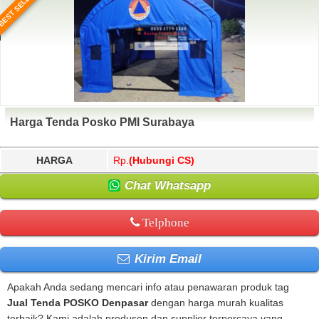
BEST SELLER
Harga Tenda Posko PMI Surabaya
HARGA
Rp.
(Hubungi CS)
Chat Whatsapp
Telphone
Kirim Email
Apakah Anda sedang mencari info atau penawaran produk tag
Jual Tenda POSKO Denpasar
dengan harga murah kualitas
terbaik? Kami adalah produsen dan supplier terpercaya yang