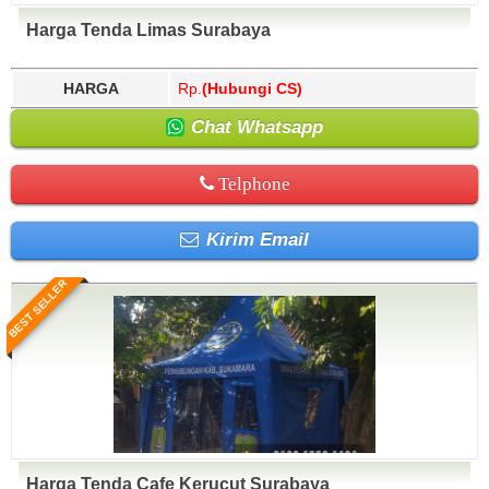
Harga Tenda Limas Surabaya
HARGA
Rp.
(Hubungi CS)
Chat Whatsapp
Telphone
Kirim Email
BEST SELLER
Harga Tenda Cafe Kerucut Surabaya