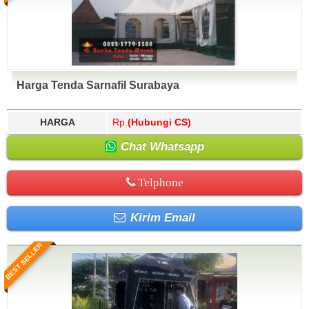
Harga Tenda Sarnafil Surabaya
HARGA
Rp.
(Hubungi CS)
Chat Whatsapp
Telphone
Kirim Email
BEST SELLER