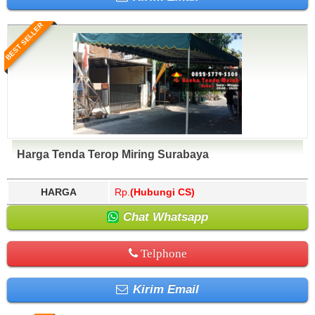
BEST SELLER
Harga Tenda Terop Miring Surabaya
HARGA
Rp.
(Hubungi CS)
Chat Whatsapp
Telphone
Kirim Email