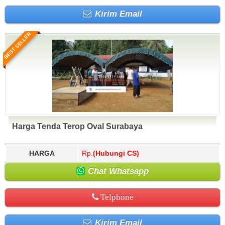
Kirim Email
BEST SELLER
Harga Tenda Terop Oval Surabaya
HARGA
Rp.
(Hubungi CS)
Chat Whatsapp
Telphone
Kirim Email