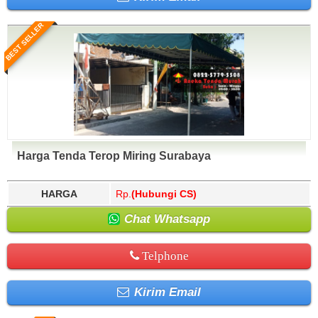
BEST SELLER
Harga Tenda Terop Miring Surabaya
HARGA
Rp.
(Hubungi CS)
Chat Whatsapp
Telphone
Kirim Email