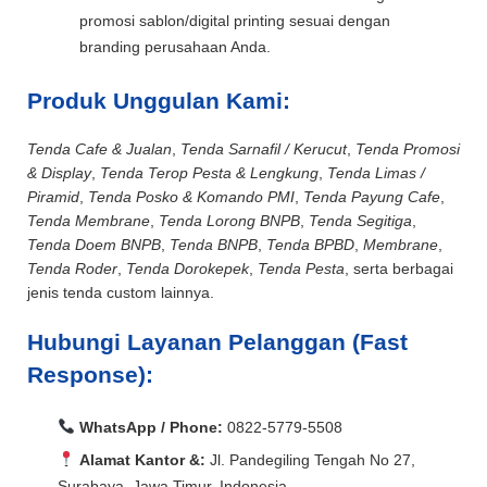
promosi sablon/digital printing sesuai dengan
branding perusahaan Anda.
Produk Unggulan Kami:
Tenda Cafe & Jualan
,
Tenda Sarnafil / Kerucut
,
Tenda Promosi
& Display
,
Tenda Terop Pesta & Lengkung
,
Tenda Limas /
Piramid
,
Tenda Posko & Komando PMI
,
Tenda Payung Cafe
,
Tenda Membrane
,
Tenda Lorong BNPB
,
Tenda Segitiga
,
Tenda Doem BNPB
,
Tenda BNPB
,
Tenda BPBD
,
Membrane
,
Tenda Roder
,
Tenda Dorokepek
,
Tenda Pesta
, serta berbagai
jenis tenda custom lainnya.
Hubungi Layanan Pelanggan (Fast
Response):
WhatsApp / Phone:
0822-5779-5508
Alamat Kantor &:
Jl. Pandegiling Tengah No 27,
Surabaya, Jawa Timur, Indonesia