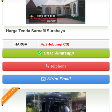
Harga Tenda Sarnafil Surabaya
HARGA
Rp.
(Hubungi CS)
Chat Whatsapp
Telphone
Kirim Email
BEST SELLER