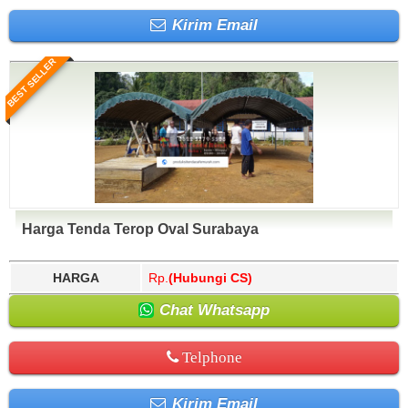
Kirim Email
BEST SELLER
Harga Tenda Terop Oval Surabaya
HARGA
Rp.
(Hubungi CS)
Chat Whatsapp
Telphone
Kirim Email