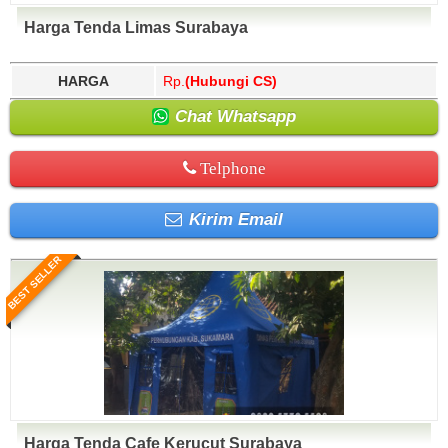
Harga Tenda Limas Surabaya
HARGA
Rp.
(Hubungi CS)
Chat Whatsapp
Telphone
Kirim Email
BEST SELLER
Harga Tenda Cafe Kerucut Surabaya