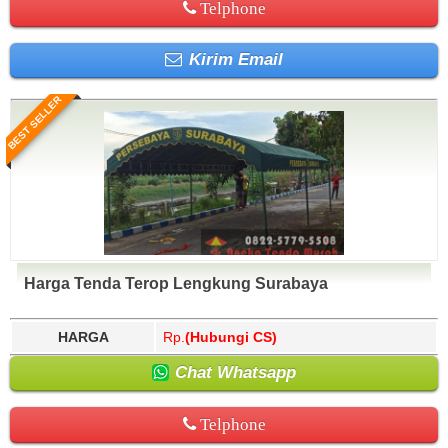
Telphone
Kirim Email
BEST SELLER
Harga Tenda Terop Lengkung Surabaya
HARGA
Rp.
(Hubungi CS)
Chat Whatsapp
Telphone