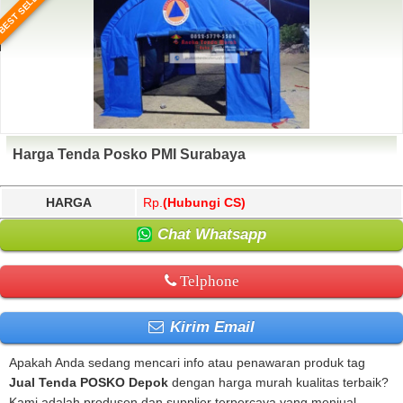
BEST SELLER
Harga Tenda Posko PMI Surabaya
HARGA
Rp.
(Hubungi CS)
Chat Whatsapp
Telphone
Kirim Email
Apakah Anda sedang mencari info atau penawaran produk tag
Jual Tenda POSKO Depok
dengan harga murah kualitas terbaik?
Kami adalah produsen dan supplier terpercaya yang menjual