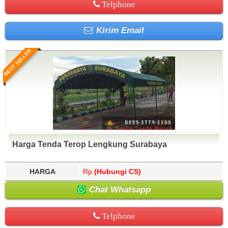
Telphone
Kirim Email
BEST SELLER
Harga Tenda Terop Lengkung Surabaya
HARGA
Rp.
(Hubungi CS)
Chat Whatsapp
Telphone