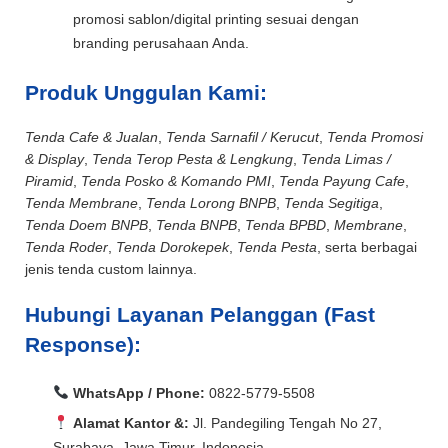
promosi sablon/digital printing sesuai dengan
branding perusahaan Anda.
Produk Unggulan Kami:
Tenda Cafe & Jualan
,
Tenda Sarnafil / Kerucut
,
Tenda Promosi
& Display
,
Tenda Terop Pesta & Lengkung
,
Tenda Limas /
Piramid
,
Tenda Posko & Komando PMI
,
Tenda Payung Cafe
,
Tenda Membrane
,
Tenda Lorong BNPB
,
Tenda Segitiga
,
Tenda Doem BNPB
,
Tenda BNPB
,
Tenda BPBD
,
Membrane
,
Tenda Roder
,
Tenda Dorokepek
,
Tenda Pesta
, serta berbagai
jenis tenda custom lainnya.
Hubungi Layanan Pelanggan (Fast
Response):
WhatsApp / Phone:
0822-5779-5508
Alamat Kantor &:
Jl. Pandegiling Tengah No 27,
Surabaya, Jawa Timur, Indonesia