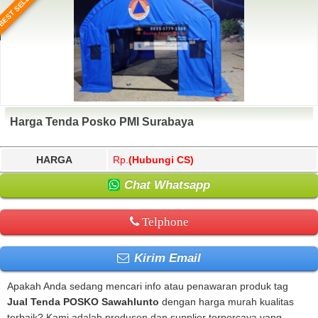
BEST SELLER
Harga Tenda Posko PMI Surabaya
HARGA
Rp.
(Hubungi CS)
Chat Whatsapp
Telphone
Kirim Email
Apakah Anda sedang mencari info atau penawaran produk tag
Jual Tenda POSKO Sawahlunto
dengan harga murah kualitas
terbaik? Kami adalah produsen dan supplier terpercaya yang