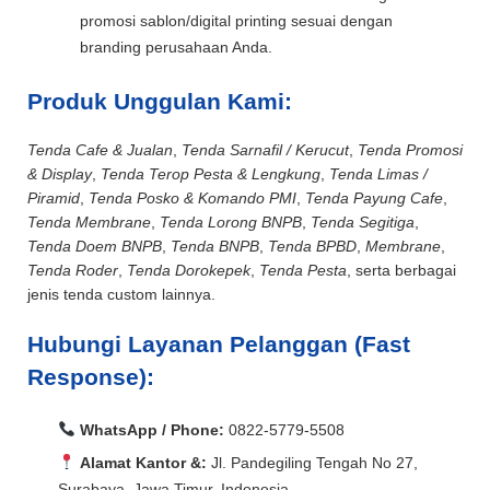
promosi sablon/digital printing sesuai dengan
branding perusahaan Anda.
Produk Unggulan Kami:
Tenda Cafe & Jualan
,
Tenda Sarnafil / Kerucut
,
Tenda Promosi
& Display
,
Tenda Terop Pesta & Lengkung
,
Tenda Limas /
Piramid
,
Tenda Posko & Komando PMI
,
Tenda Payung Cafe
,
Tenda Membrane
,
Tenda Lorong BNPB
,
Tenda Segitiga
,
Tenda Doem BNPB
,
Tenda BNPB
,
Tenda BPBD
,
Membrane
,
Tenda Roder
,
Tenda Dorokepek
,
Tenda Pesta
, serta berbagai
jenis tenda custom lainnya.
Hubungi Layanan Pelanggan (Fast
Response):
WhatsApp / Phone:
0822-5779-5508
Alamat Kantor &:
Jl. Pandegiling Tengah No 27,
Surabaya, Jawa Timur, Indonesia