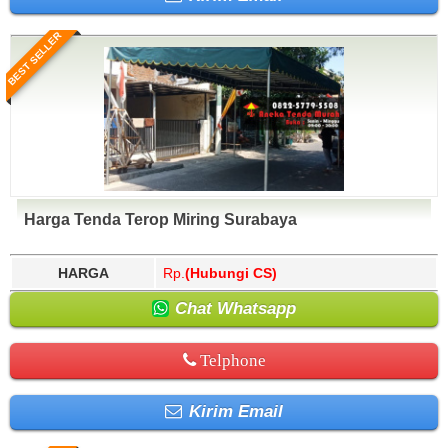
BEST SELLER
Harga Tenda Terop Miring Surabaya
HARGA
Rp.
(Hubungi CS)
Chat Whatsapp
Telphone
Kirim Email