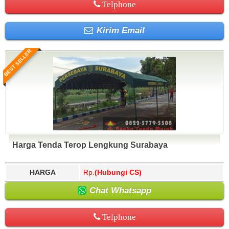
Telphone
Kirim Email
BEST SELLER
Harga Tenda Terop Lengkung Surabaya
HARGA
Rp.
(Hubungi CS)
Chat Whatsapp
Telphone