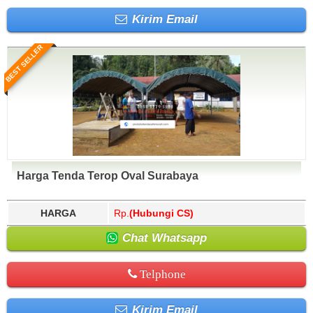
Kirim Email
BEST SELLER
Harga Tenda Terop Oval Surabaya
HARGA
Rp.
(Hubungi CS)
Chat Whatsapp
Telphone
Kirim Email