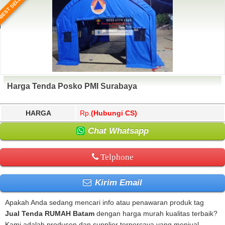
BEST SELLER
Harga Tenda Posko PMI Surabaya
HARGA
Rp.
(Hubungi CS)
Chat Whatsapp
Telphone
Kirim Email
Apakah Anda sedang mencari info atau penawaran produk tag
Jual Tenda RUMAH Batam
dengan harga murah kualitas terbaik?
Kami adalah produsen dan supplier terpercaya yang menjual