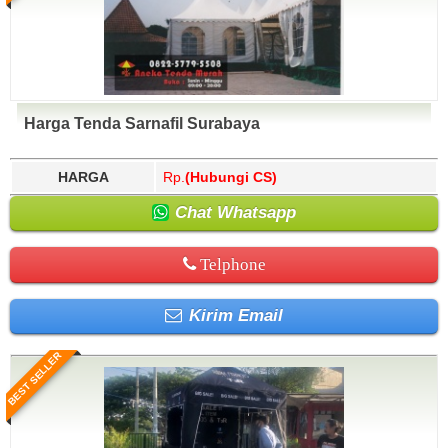
Harga Tenda Sarnafil Surabaya
HARGA
Rp.
(Hubungi CS)
Chat Whatsapp
Telphone
Kirim Email
BEST SELLER