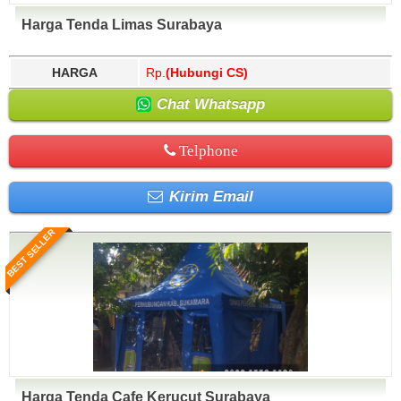
Harga Tenda Limas Surabaya
HARGA
Rp.
(Hubungi CS)
Chat Whatsapp
Telphone
Kirim Email
BEST SELLER
Harga Tenda Cafe Kerucut Surabaya