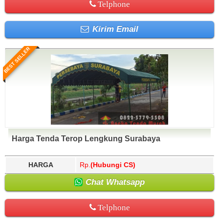
Telphone
Kirim Email
BEST SELLER
Harga Tenda Terop Lengkung Surabaya
HARGA
Rp.
(Hubungi CS)
Chat Whatsapp
Telphone