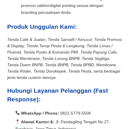
promosi sablon/digital printing sesuai dengan
branding perusahaan Anda.
Produk Unggulan Kami:
Tenda Cafe & Jualan
,
Tenda Sarnafil / Kerucut
,
Tenda Promosi
& Display
,
Tenda Terop Pesta & Lengkung
,
Tenda Limas /
Piramid
,
Tenda Posko & Komando PMI
,
Tenda Payung Cafe
,
Tenda Membrane
,
Tenda Lorong BNPB
,
Tenda Segitiga
,
Tenda Doem BNPB
,
Tenda BNPB
,
Tenda BPBD
,
Membrane
,
Tenda Roder
,
Tenda Dorokepek
,
Tenda Pesta
, serta berbagai
jenis tenda custom lainnya.
Hubungi Layanan Pelanggan (Fast
Response):
WhatsApp / Phone:
0822-5779-5508
Alamat Kantor &:
Jl. Pandegiling Tengah No 27,
Surabaya, Jawa Timur, Indonesia