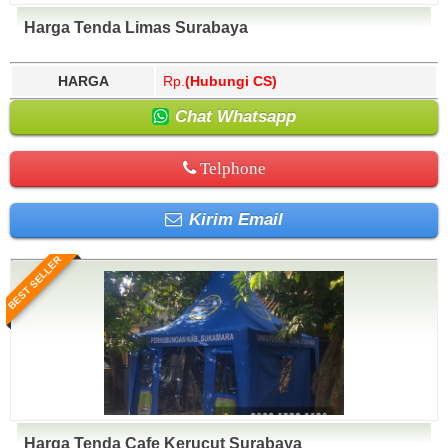
Harga Tenda Limas Surabaya
HARGA
Rp.
(Hubungi CS)
Chat Whatsapp
Telphone
Kirim Email
BEST SELLER
Harga Tenda Cafe Kerucut Surabaya