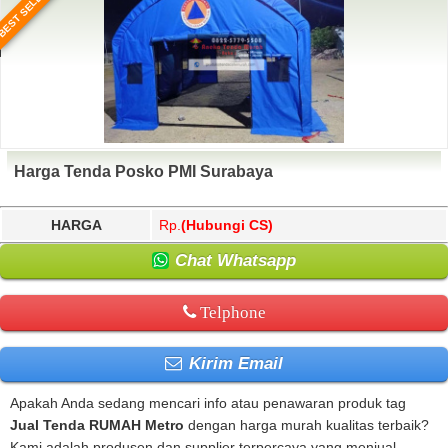
BEST SELLER
Harga Tenda Posko PMI Surabaya
HARGA
Rp.
(Hubungi CS)
Chat Whatsapp
Telphone
Kirim Email
Apakah Anda sedang mencari info atau penawaran produk tag
Jual Tenda RUMAH Metro
dengan harga murah kualitas terbaik?
Kami adalah produsen dan supplier terpercaya yang menjual