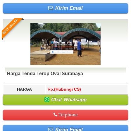
Kirim Email
BEST SELLER
Harga Tenda Terop Oval Surabaya
HARGA
Rp.
(Hubungi CS)
Chat Whatsapp
Telphone
Kirim Email