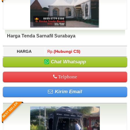
Harga Tenda Sarnafil Surabaya
HARGA
Rp.
(Hubungi CS)
Chat Whatsapp
Telphone
Kirim Email
BEST SELLER