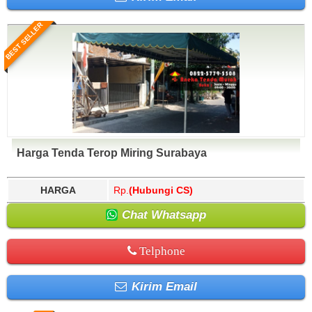
BEST SELLER
Harga Tenda Terop Miring Surabaya
HARGA
Rp.
(Hubungi CS)
Chat Whatsapp
Telphone
Kirim Email