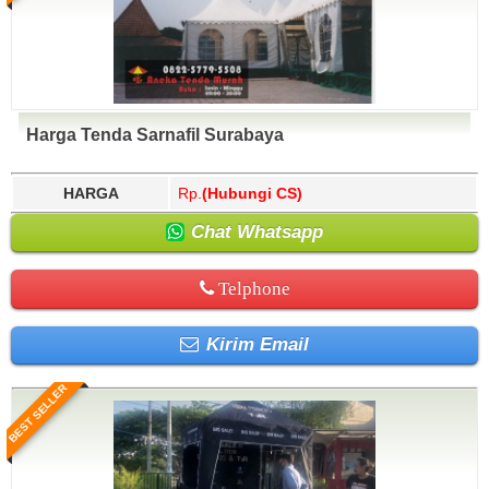
Harga Tenda Sarnafil Surabaya
HARGA
Rp.
(Hubungi CS)
Chat Whatsapp
Telphone
Kirim Email
BEST SELLER