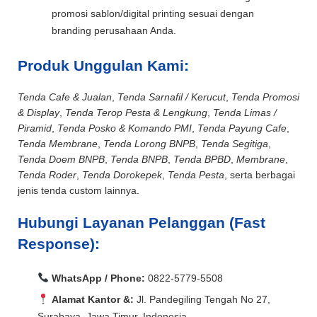
promosi sablon/digital printing sesuai dengan
branding perusahaan Anda.
Produk Unggulan Kami:
Tenda Cafe & Jualan
,
Tenda Sarnafil / Kerucut
,
Tenda Promosi
& Display
,
Tenda Terop Pesta & Lengkung
,
Tenda Limas /
Piramid
,
Tenda Posko & Komando PMI
,
Tenda Payung Cafe
,
Tenda Membrane
,
Tenda Lorong BNPB
,
Tenda Segitiga
,
Tenda Doem BNPB
,
Tenda BNPB
,
Tenda BPBD
,
Membrane
,
Tenda Roder
,
Tenda Dorokepek
,
Tenda Pesta
, serta berbagai
jenis tenda custom lainnya.
Hubungi Layanan Pelanggan (Fast
Response):
WhatsApp / Phone:
0822-5779-5508
Alamat Kantor &:
Jl. Pandegiling Tengah No 27,
Surabaya, Jawa Timur, Indonesia