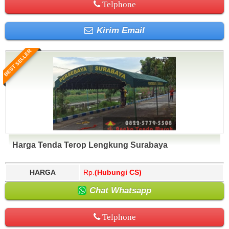
Telphone
Kirim Email
BEST SELLER
Harga Tenda Terop Lengkung Surabaya
HARGA
Rp.
(Hubungi CS)
Chat Whatsapp
Telphone