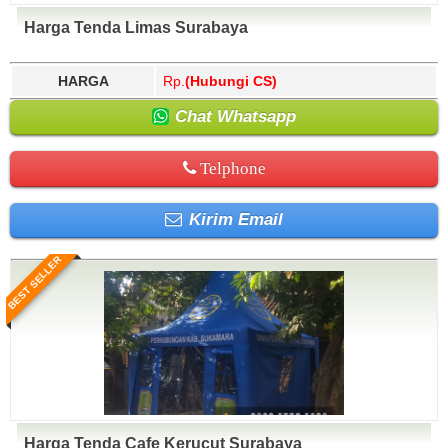
Harga Tenda Limas Surabaya
HARGA
Rp.
(Hubungi CS)
Chat Whatsapp
Telphone
Kirim Email
BEST SELLER
Harga Tenda Cafe Kerucut Surabaya