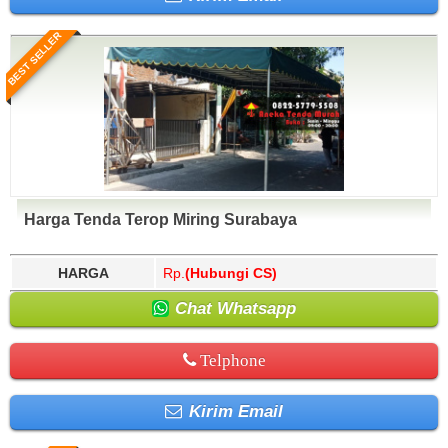
BEST SELLER
Harga Tenda Terop Miring Surabaya
HARGA
Rp.
(Hubungi CS)
Chat Whatsapp
Telphone
Kirim Email