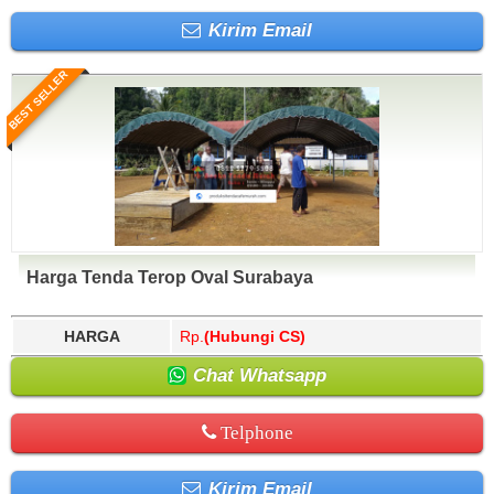
Kirim Email
BEST SELLER
Harga Tenda Terop Oval Surabaya
HARGA
Rp.
(Hubungi CS)
Chat Whatsapp
Telphone
Kirim Email