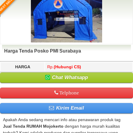
BEST SELLER
Harga Tenda Posko PMI Surabaya
HARGA
Rp.
(Hubungi CS)
Chat Whatsapp
Telphone
Kirim Email
Apakah Anda sedang mencari info atau penawaran produk tag
Jual Tenda RUMAH Mojokerto
dengan harga murah kualitas
terbaik? Kami adalah produsen dan supplier terpercaya yang