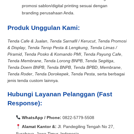
promosi sablon/digital printing sesuai dengan
branding perusahaan Anda.
Produk Unggulan Kami:
Tenda Cafe & Jualan
,
Tenda Sarnafil / Kerucut
,
Tenda Promosi
& Display
,
Tenda Terop Pesta & Lengkung
,
Tenda Limas /
Piramid
,
Tenda Posko & Komando PMI
,
Tenda Payung Cafe
,
Tenda Membrane
,
Tenda Lorong BNPB
,
Tenda Segitiga
,
Tenda Doem BNPB
,
Tenda BNPB
,
Tenda BPBD
,
Membrane
,
Tenda Roder
,
Tenda Dorokepek
,
Tenda Pesta
, serta berbagai
jenis tenda custom lainnya.
Hubungi Layanan Pelanggan (Fast
Response):
WhatsApp / Phone:
0822-5779-5508
Alamat Kantor &:
Jl. Pandegiling Tengah No 27,
Surabaya, Jawa Timur, Indonesia