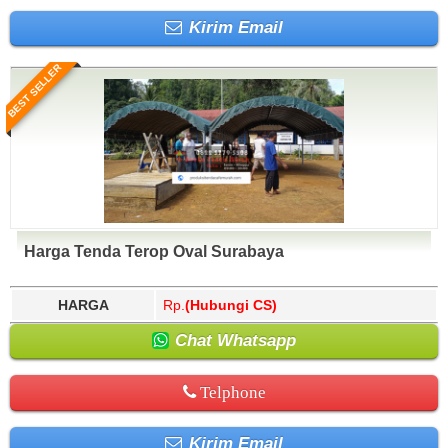
Kirim Email
BEST SELLER
Harga Tenda Terop Oval Surabaya
HARGA
Rp.
(Hubungi CS)
Chat Whatsapp
Telphone
Kirim Email