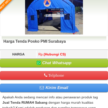
BEST SELLER
Harga Tenda Posko PMI Surabaya
HARGA
Rp.
(Hubungi CS)
Chat Whatsapp
Telphone
Kirim Email
Apakah Anda sedang mencari info atau penawaran produk tag
Jual Tenda RUMAH Sabang
dengan harga murah kualitas
terbaik? Kami adalah produsen dan supplier terpercaya yang