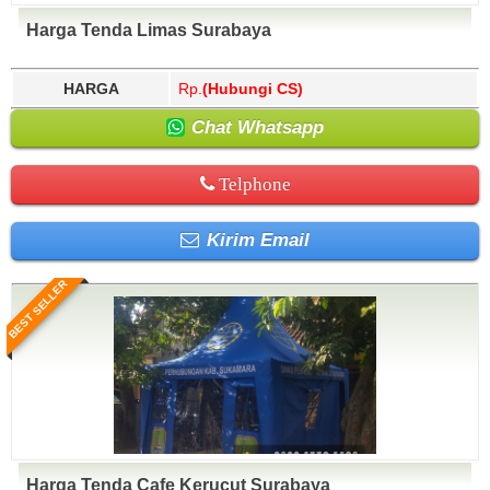
Harga Tenda Limas Surabaya
HARGA
Rp.
(Hubungi CS)
Chat Whatsapp
Telphone
Kirim Email
BEST SELLER
Harga Tenda Cafe Kerucut Surabaya