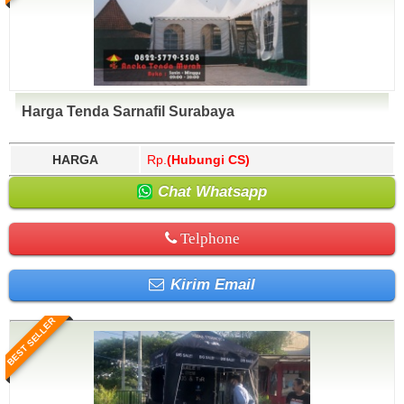
Harga Tenda Sarnafil Surabaya
HARGA
Rp.
(Hubungi CS)
Chat Whatsapp
Telphone
Kirim Email
BEST SELLER