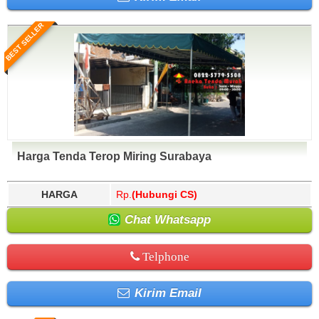
BEST SELLER
Harga Tenda Terop Miring Surabaya
HARGA
Rp.
(Hubungi CS)
Chat Whatsapp
Telphone
Kirim Email