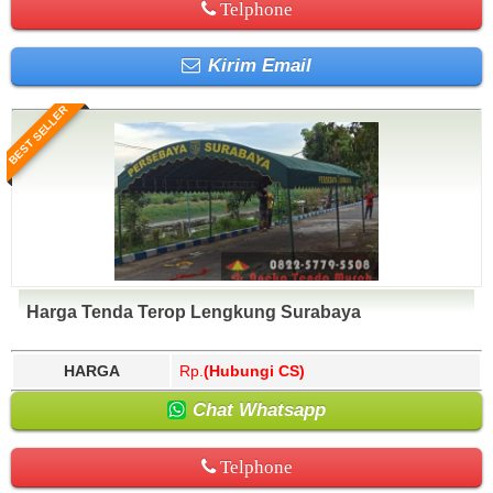
Telphone
Kirim Email
BEST SELLER
Harga Tenda Terop Lengkung Surabaya
HARGA
Rp.
(Hubungi CS)
Chat Whatsapp
Telphone