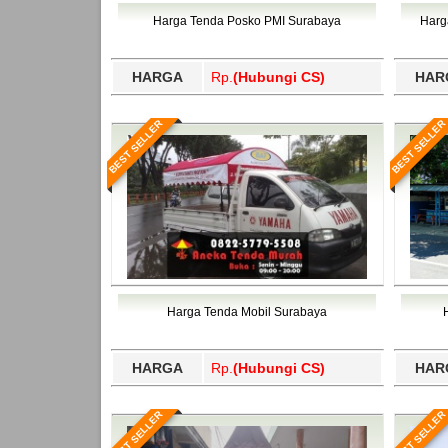
Bawang Barat, Tulangbawang, Tulungagung, 
Harga Tenda Posko PMI Surabaya
Harg
HARGA
Rp.
(Hubungi CS)
HAR
BEST SELLER
BEST SELLER
Harga Tenda Mobil Surabaya
HARGA
Rp.
(Hubungi CS)
HAR
BEST SELLER
BEST SELLER