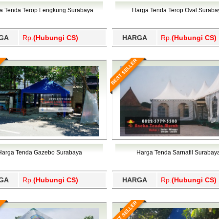
Wajo, Wakatobi, Waropen, Way Kanan, Wonogiri, Wonosobo, Y
a Tenda Terop Lengkung Surabaya
Harga Tenda Terop Oval Suraba
GA
Rp.
(Hubungi CS)
HARGA
Rp.
(Hubungi CS)
BEST SELLER
Harga Tenda Gazebo Surabaya
Harga Tenda Sarnafil Surabay
GA
Rp.
(Hubungi CS)
HARGA
Rp.
(Hubungi CS)
BEST SELLER