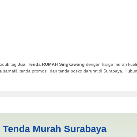
roduk tag
Jual Tenda RUMAH Singkawang
dengan harga murah kualit
da sarnafil, tenda promosi, dan tenda posko darurat di Surabaya. Hub
ingkawang | PRODUKSI ANEK
a Tenda Murah Surabaya