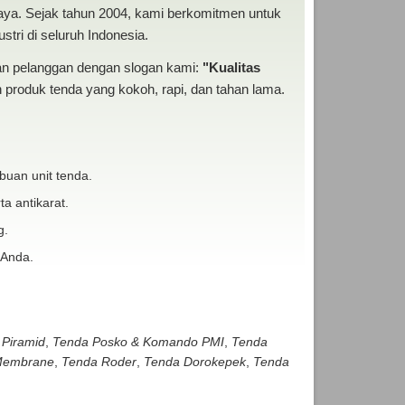
baya. Sejak tahun 2004, kami berkomitmen untuk
tri di seluruh Indonesia.
san pelanggan dengan slogan kami:
"Kualitas
produk tenda yang kokoh, rapi, dan tahan lama.
buan unit tenda.
ta antikarat.
g.
 Anda.
 Piramid
,
Tenda Posko & Komando PMI
,
Tenda
embrane
,
Tenda Roder
,
Tenda Dorokepek
,
Tenda