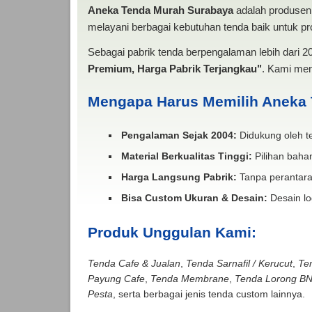
Aneka Tenda Murah Surabaya
adalah produsen 
melayani berbagai kebutuhan tenda baik untuk pro
Sebagai pabrik tenda berpengalaman lebih dari 
Premium, Harga Pabrik Terjangkau"
. Kami men
Mengapa Harus Memilih Aneka
Pengalaman Sejak 2004:
Didukung oleh te
Material Berkualitas Tinggi:
Pilihan bahan
Harga Langsung Pabrik:
Tanpa perantara
Bisa Custom Ukuran & Desain:
Desain lo
Produk Unggulan Kami:
Tenda Cafe & Jualan
,
Tenda Sarnafil / Kerucut
,
Te
Payung Cafe
,
Tenda Membrane
,
Tenda Lorong B
Pesta
, serta berbagai jenis tenda custom lainnya.