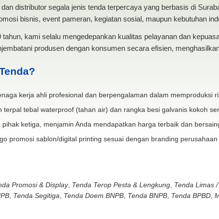
dan distributor segala jenis tenda terpercaya yang berbasis di Sura
mosi bisnis, event pameran, kegiatan sosial, maupun kebutuhan indus
20 tahun, kami selalu mengedepankan kualitas pelayanan dan kepua
jembatani produsen dengan konsumen secara efisien, menghasilkan 
 Tenda?
naga kerja ahli profesional dan berpengalaman dalam memproduksi ri
 terpal tebal waterproof (tahan air) dan rangka besi galvanis kokoh ser
 pihak ketiga, menjamin Anda mendapatkan harga terbaik dan bersain
go promosi sablon/digital printing sesuai dengan branding perusahaan
nda Promosi & Display
,
Tenda Terop Pesta & Lengkung
,
Tenda Limas /
NPB
,
Tenda Segitiga
,
Tenda Doem BNPB
,
Tenda BNPB
,
Tenda BPBD
,
M