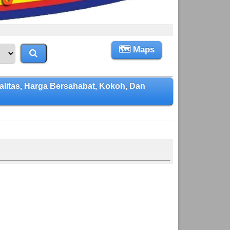
🗺 Maps
tas, Harga Bersahabat, Kokoh, Dan