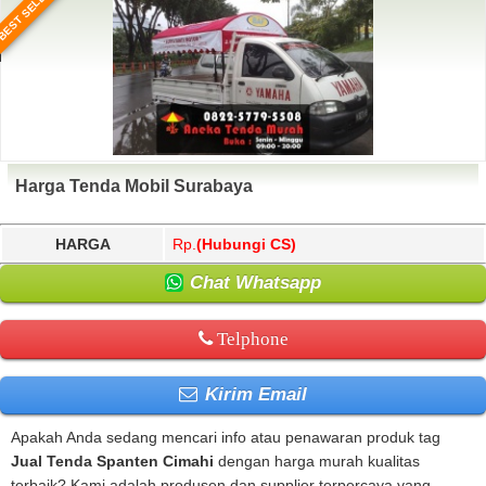
BEST SELLER
Harga Tenda Mobil Surabaya
HARGA
Rp.
(Hubungi CS)
Chat Whatsapp
Telphone
Kirim Email
Apakah Anda sedang mencari info atau penawaran produk tag
Jual Tenda Spanten Cimahi
dengan harga murah kualitas
terbaik? Kami adalah produsen dan supplier terpercaya yang