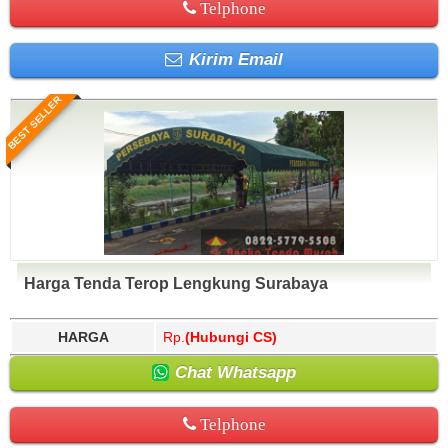
Telphone
Kirim Email
BEST SELLER
Harga Tenda Terop Lengkung Surabaya
HARGA
Rp.
(Hubungi CS)
Chat Whatsapp
Telphone