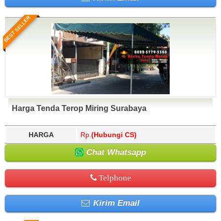
BEST SELLER
Harga Tenda Terop Miring Surabaya
HARGA
Rp.
(Hubungi CS)
Chat Whatsapp
Telphone
Kirim Email