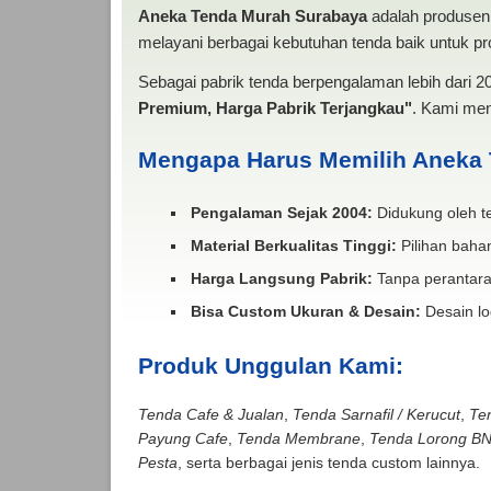
Aneka Tenda Murah Surabaya
adalah produsen 
melayani berbagai kebutuhan tenda baik untuk pro
Sebagai pabrik tenda berpengalaman lebih dari 
Premium, Harga Pabrik Terjangkau"
. Kami men
Mengapa Harus Memilih Aneka
Pengalaman Sejak 2004:
Didukung oleh te
Material Berkualitas Tinggi:
Pilihan bahan
Harga Langsung Pabrik:
Tanpa perantara
Bisa Custom Ukuran & Desain:
Desain lo
Produk Unggulan Kami:
Tenda Cafe & Jualan
,
Tenda Sarnafil / Kerucut
,
Te
Payung Cafe
,
Tenda Membrane
,
Tenda Lorong B
Pesta
, serta berbagai jenis tenda custom lainnya.