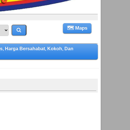
🗺 Maps
, Harga Bersahabat, Kokoh, Dan