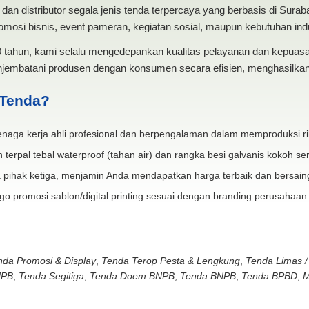
dan distributor segala jenis tenda terpercaya yang berbasis di Sura
mosi bisnis, event pameran, kegiatan sosial, maupun kebutuhan indus
20 tahun, kami selalu mengedepankan kualitas pelayanan dan kepua
jembatani produsen dengan konsumen secara efisien, menghasilkan 
 Tenda?
naga kerja ahli profesional dan berpengalaman dalam memproduksi ri
 terpal tebal waterproof (tahan air) dan rangka besi galvanis kokoh ser
 pihak ketiga, menjamin Anda mendapatkan harga terbaik dan bersain
go promosi sablon/digital printing sesuai dengan branding perusahaan
nda Promosi & Display
,
Tenda Terop Pesta & Lengkung
,
Tenda Limas /
NPB
,
Tenda Segitiga
,
Tenda Doem BNPB
,
Tenda BNPB
,
Tenda BPBD
,
M