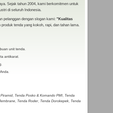
baya. Sejak tahun 2004, kami berkomitmen untuk
tri di seluruh Indonesia.
san pelanggan dengan slogan kami:
"Kualitas
produk tenda yang kokoh, rapi, dan tahan lama.
buan unit tenda.
ta antikarat.
g.
 Anda.
 Piramid
,
Tenda Posko & Komando PMI
,
Tenda
embrane
,
Tenda Roder
,
Tenda Dorokepek
,
Tenda