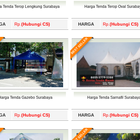
Wajo, Wakatobi, Waropen, Way Kanan, Wonogiri, Wonosobo, Y
a Tenda Terop Lengkung Surabaya
Harga Tenda Terop Oval Suraba
GA
Rp.
(Hubungi CS)
HARGA
Rp.
(Hubungi CS)
BEST SELLER
Harga Tenda Gazebo Surabaya
Harga Tenda Sarnafil Surabay
GA
Rp.
(Hubungi CS)
HARGA
Rp.
(Hubungi CS)
BEST SELLER