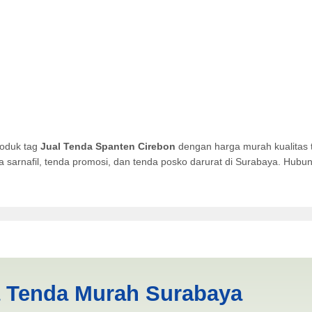
roduk tag
Jual Tenda Spanten Cirebon
dengan harga murah kualitas 
da sarnafil, tenda promosi, dan tenda posko darurat di Surabaya. Hub
Cirebon | PRODUKSI ANEKA 
a Tenda Murah Surabaya