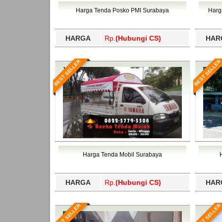
Bawang Barat, Tulangbawang, Tulungagung, 
Harga Tenda Posko PMI Surabaya
Harg
HARGA
Rp.
(Hubungi CS)
HAR
BEST SELLER
BEST SELLER
Harga Tenda Mobil Surabaya
HARGA
Rp.
(Hubungi CS)
HAR
BEST SELLER
BEST SELLER