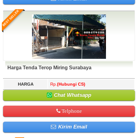
BEST SELLER
Harga Tenda Terop Miring Surabaya
HARGA
Rp.
(Hubungi CS)
Chat Whatsapp
Telphone
Kirim Email