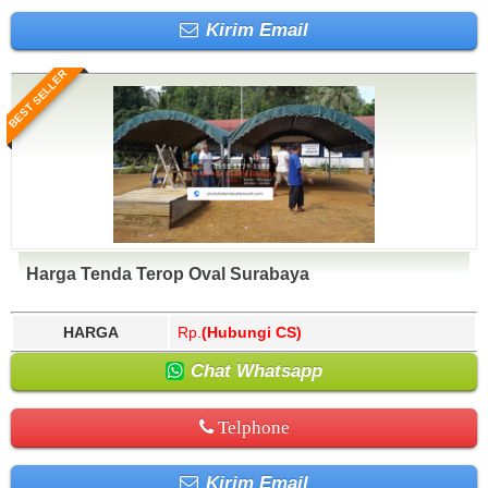
Kirim Email
BEST SELLER
Harga Tenda Terop Oval Surabaya
HARGA
Rp.
(Hubungi CS)
Chat Whatsapp
Telphone
Kirim Email