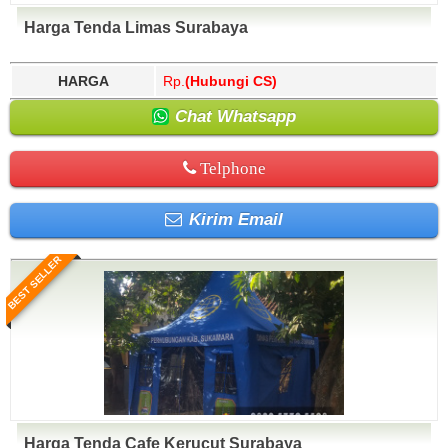
Harga Tenda Limas Surabaya
HARGA
Rp.
(Hubungi CS)
Chat Whatsapp
Telphone
Kirim Email
BEST SELLER
Harga Tenda Cafe Kerucut Surabaya