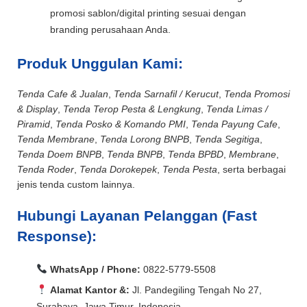
promosi sablon/digital printing sesuai dengan
branding perusahaan Anda.
Produk Unggulan Kami:
Tenda Cafe & Jualan
,
Tenda Sarnafil / Kerucut
,
Tenda Promosi
& Display
,
Tenda Terop Pesta & Lengkung
,
Tenda Limas /
Piramid
,
Tenda Posko & Komando PMI
,
Tenda Payung Cafe
,
Tenda Membrane
,
Tenda Lorong BNPB
,
Tenda Segitiga
,
Tenda Doem BNPB
,
Tenda BNPB
,
Tenda BPBD
,
Membrane
,
Tenda Roder
,
Tenda Dorokepek
,
Tenda Pesta
, serta berbagai
jenis tenda custom lainnya.
Hubungi Layanan Pelanggan (Fast
Response):
WhatsApp / Phone:
0822-5779-5508
Alamat Kantor &:
Jl. Pandegiling Tengah No 27,
Surabaya, Jawa Timur, Indonesia