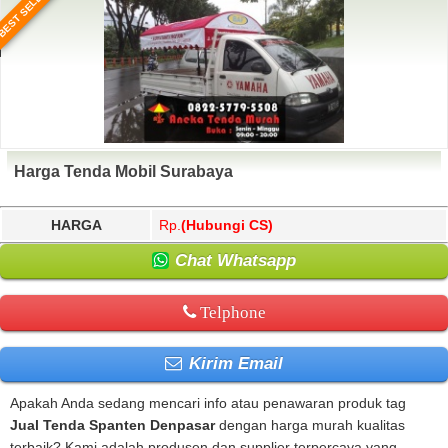
BEST SELLER
Harga Tenda Mobil Surabaya
HARGA
Rp.
(Hubungi CS)
Chat Whatsapp
Telphone
Kirim Email
Apakah Anda sedang mencari info atau penawaran produk tag
Jual Tenda Spanten Denpasar
dengan harga murah kualitas
terbaik? Kami adalah produsen dan supplier terpercaya yang