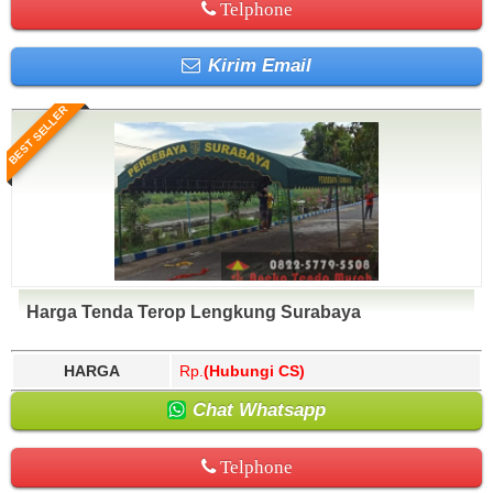
Telphone
Kirim Email
BEST SELLER
Harga Tenda Terop Lengkung Surabaya
HARGA
Rp.
(Hubungi CS)
Chat Whatsapp
Telphone