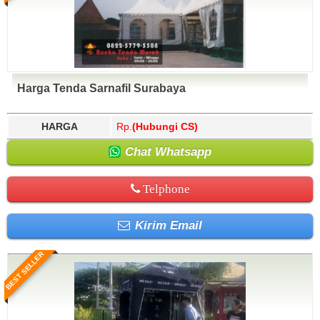
Harga Tenda Sarnafil Surabaya
HARGA
Rp.
(Hubungi CS)
Chat Whatsapp
Telphone
Kirim Email
BEST SELLER