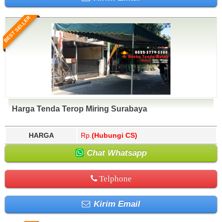
BEST SELLER
Harga Tenda Terop Miring Surabaya
HARGA
Rp.
(Hubungi CS)
Chat Whatsapp
Telphone
Kirim Email