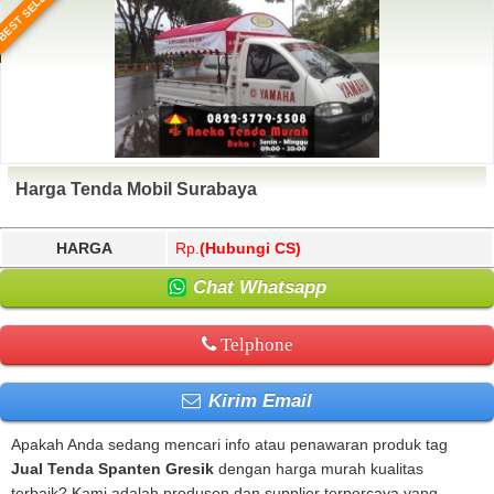
BEST SELLER
Harga Tenda Mobil Surabaya
HARGA
Rp.
(Hubungi CS)
Chat Whatsapp
Telphone
Kirim Email
Apakah Anda sedang mencari info atau penawaran produk tag
Jual Tenda Spanten Gresik
dengan harga murah kualitas
terbaik? Kami adalah produsen dan supplier terpercaya yang