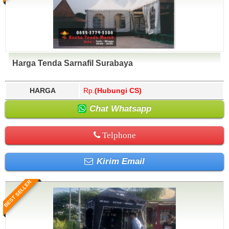
Harga Tenda Sarnafil Surabaya
HARGA
Rp.
(Hubungi CS)
Chat Whatsapp
Telphone
Kirim Email
BEST SELLER