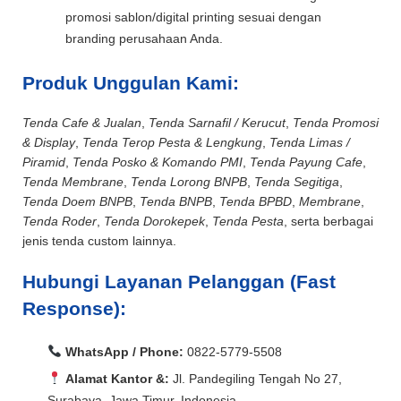
promosi sablon/digital printing sesuai dengan
branding perusahaan Anda.
Produk Unggulan Kami:
Tenda Cafe & Jualan
,
Tenda Sarnafil / Kerucut
,
Tenda Promosi
& Display
,
Tenda Terop Pesta & Lengkung
,
Tenda Limas /
Piramid
,
Tenda Posko & Komando PMI
,
Tenda Payung Cafe
,
Tenda Membrane
,
Tenda Lorong BNPB
,
Tenda Segitiga
,
Tenda Doem BNPB
,
Tenda BNPB
,
Tenda BPBD
,
Membrane
,
Tenda Roder
,
Tenda Dorokepek
,
Tenda Pesta
, serta berbagai
jenis tenda custom lainnya.
Hubungi Layanan Pelanggan (Fast
Response):
WhatsApp / Phone:
0822-5779-5508
Alamat Kantor &:
Jl. Pandegiling Tengah No 27,
Surabaya, Jawa Timur, Indonesia