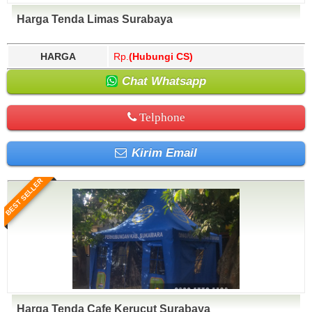
Harga Tenda Limas Surabaya
HARGA
Rp.
(Hubungi CS)
Chat Whatsapp
Telphone
Kirim Email
BEST SELLER
Harga Tenda Cafe Kerucut Surabaya