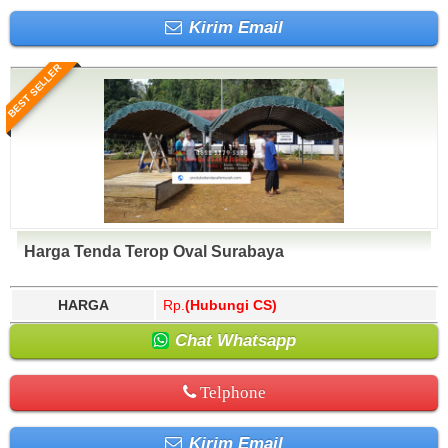
Kirim Email
BEST SELLER
Harga Tenda Terop Oval Surabaya
HARGA
Rp.
(Hubungi CS)
Chat Whatsapp
Telphone
Kirim Email