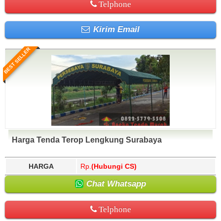
Telphone
Kirim Email
BEST SELLER
Harga Tenda Terop Lengkung Surabaya
HARGA
Rp.
(Hubungi CS)
Chat Whatsapp
Telphone