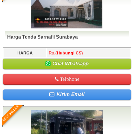
Harga Tenda Sarnafil Surabaya
HARGA
Rp.
(Hubungi CS)
Chat Whatsapp
Telphone
Kirim Email
BEST SELLER