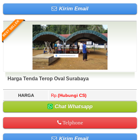
Kirim Email
BEST SELLER
Harga Tenda Terop Oval Surabaya
HARGA
Rp.
(Hubungi CS)
Chat Whatsapp
Telphone
Kirim Email