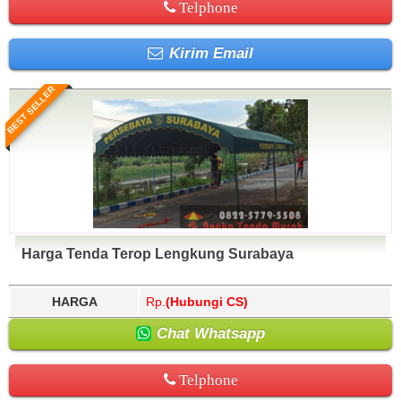
Telphone
Kirim Email
BEST SELLER
Harga Tenda Terop Lengkung Surabaya
HARGA
Rp.
(Hubungi CS)
Chat Whatsapp
Telphone