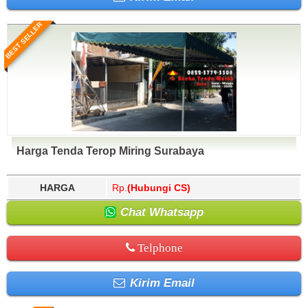
BEST SELLER
Harga Tenda Terop Miring Surabaya
HARGA
Rp.
(Hubungi CS)
Chat Whatsapp
Telphone
Kirim Email