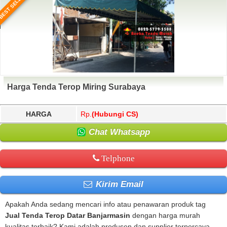
BEST SELLER
Harga Tenda Terop Miring Surabaya
HARGA
Rp.
(Hubungi CS)
Chat Whatsapp
Telphone
Kirim Email
Apakah Anda sedang mencari info atau penawaran produk tag
Jual Tenda Terop Datar Banjarmasin
dengan harga murah
kualitas terbaik? Kami adalah produsen dan supplier terpercaya