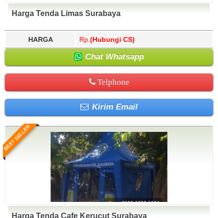
Harga Tenda Limas Surabaya
HARGA
Rp.
(Hubungi CS)
Chat Whatsapp
Telphone
Kirim Email
BEST SELLER
Harga Tenda Cafe Kerucut Surabaya