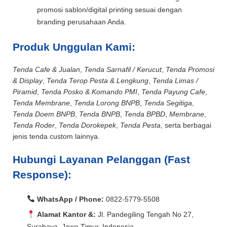
promosi sablon/digital printing sesuai dengan
branding perusahaan Anda.
Produk Unggulan Kami:
Tenda Cafe & Jualan
,
Tenda Sarnafil / Kerucut
,
Tenda Promosi
& Display
,
Tenda Terop Pesta & Lengkung
,
Tenda Limas /
Piramid
,
Tenda Posko & Komando PMI
,
Tenda Payung Cafe
,
Tenda Membrane
,
Tenda Lorong BNPB
,
Tenda Segitiga
,
Tenda Doem BNPB
,
Tenda BNPB
,
Tenda BPBD
,
Membrane
,
Tenda Roder
,
Tenda Dorokepek
,
Tenda Pesta
, serta berbagai
jenis tenda custom lainnya.
Hubungi Layanan Pelanggan (Fast
Response):
WhatsApp / Phone:
0822-5779-5508
Alamat Kantor &:
Jl. Pandegiling Tengah No 27,
Surabaya, Jawa Timur, Indonesia